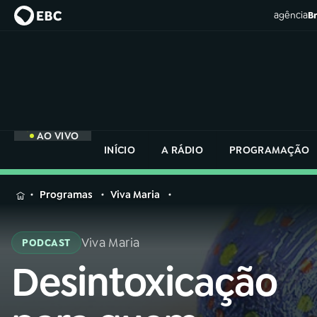
agência
Br
AO VIVO
INÍCIO
A RÁDIO
PROGRAMAÇÃO
MENU
Programas
Viva Maria
Buscar
na
Viva Maria
PODCAST
Rádio
Buscar
Nacional
Desintoxicação
Buscar
na
Rádio
AO VIVO