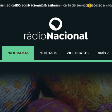
asil
rádio
MEC
rádio
Nacional
tv
Brasil
carta de serviço
acesso à inf
mais
PROGRAMAS
PODCASTS
VIDEOCASTS
mais