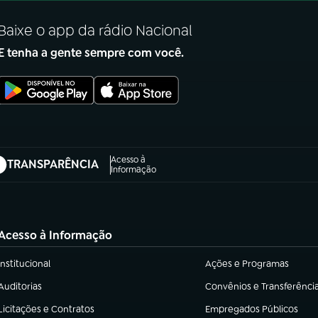
Baixe o app da rádio Nacional
E tenha a gente sempre com você.
Acesso à
TRANSPARÊNCIA
abre em nova aba)
Informação
Acesso à Informação
Institucional
Ações e Programas
(abre em nova aba)
(abre em nova aba)
Auditorias
Convênios e Transferênci
(abre em nova aba)
(abre em nova aba)
Licitações e Contratos
Empregados Públicos
(abre em nova aba)
(abre em nova aba)