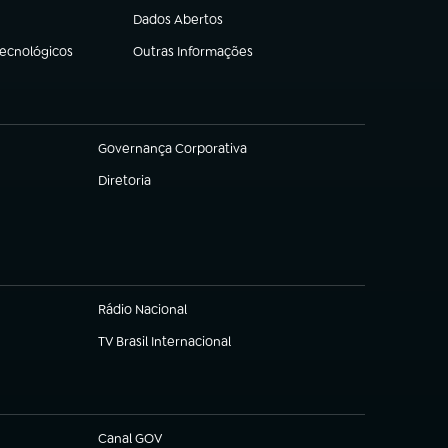
Dados Abertos
(abre em nova aba)
Tecnológicos
Outras Informações
(abre em nova aba)
Governança Corporativa
(abre em nova aba)
Diretoria
(abre em nova aba)
Rádio Nacional
TV Brasil Internacional
(abre em nova aba)
Canal GOV
(abre em nova aba)