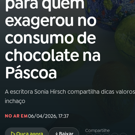
para quem
Nacional
exagerou no
01
INÍCIO
consumo de
02
A RÁDIO
chocolate na
03
PROGRAMAÇÃO
Páscoa
04
PROGRAMAS
A escritora Sonia Hirsch compartilha dicas valorosa
05
PODCASTS
inchaço
06/04/2026, 17:37
NO AR EM
06
VIDEOCASTS
Compartilhe
Ouça agora
Baixar