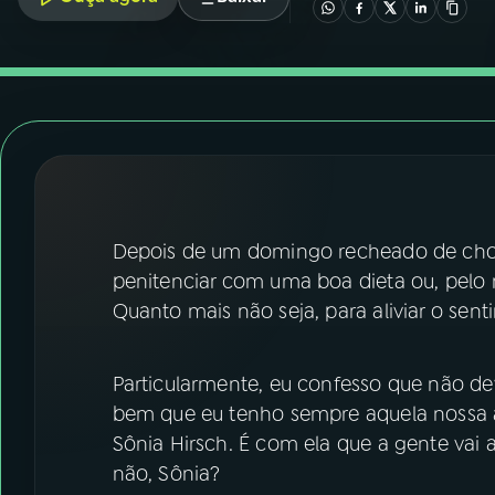
07
ÚLTIMAS
08
FESTIVAL DE MÚSICA
ACOMPANHE A RÁDIO NACIONAL
YouTube
Facebook
Depois de um domingo recheado de choco
Instagram
X
penitenciar com uma boa dieta ou, pelo
TikTok
Quanto mais não seja, para aliviar o sen
Particularmente, eu confesso que não de
bem que eu tenho sempre aquela nossa am
Sônia Hirsch. É com ela que a gente vai 
não, Sônia?