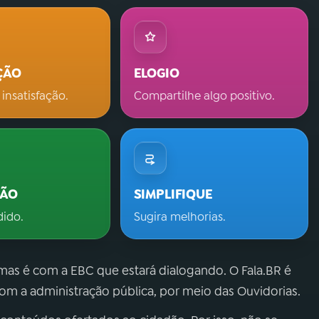
ÇÃO
ELOGIO
 insatisfação.
Compartilhe algo positivo.
ÇÃO
SIMPLIFIQUE
dido.
Sugira melhorias.
 mas é com a EBC que estará dialogando. O Fala.BR é
m a administração pública, por meio das Ouvidorias.