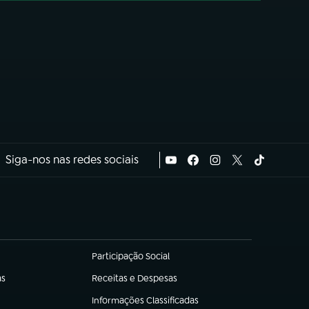
Siga-nos nas redes sociais
Participação Social
(abre em nova aba)
as
Receitas e Despesas
(abre em nova aba)
Informações Classificadas
(abre em nova aba)