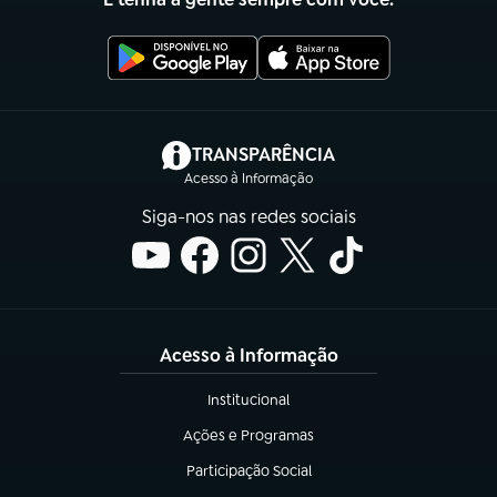
(abre em nova aba)
TRANSPARÊNCIA
Acesso à Informação
Siga-nos nas redes sociais
Acesso à Informação
Institucional
(abre em nova aba)
Ações e Programas
(abre em nova aba)
Participação Social
(abre em nova aba)