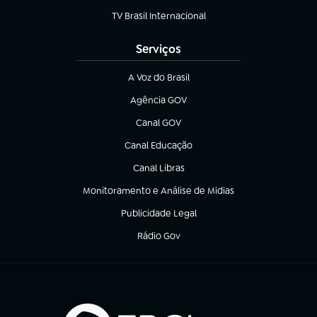
TV Brasil Internacional
(abre em nova aba)
Serviços
A Voz do Brasil
(abre em nova aba)
Agência GOV
(abre em nova aba)
Canal GOV
(abre em nova aba)
Canal Educação
(abre em nova aba)
Canal Libras
(abre em nova aba)
Monitoramento e Análise de Mídias
(abre em nova aba)
Publicidade Legal
(abre em nova aba)
Rádio Gov
(abre em nova aba)