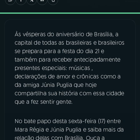
03
PROGRAMAÇÃO
Às vésperas do aniversário de Brasília, a
04
PROGRAMAS
capital de todas as brasileiras e brasileiros
se prepara para a festa do dia 21 e
05
PODCASTS
também para receber antecipadamente
presentes especiais: músicas ,
declarações de amor e crônicas como a
06
VIDEOCASTS
da amiga Júnia Puglia que hoje
compartilha sua história com essa cidade
07
ÚLTIMAS
que a fez sentir gente.
08
FESTIVAL DE MÚSICA
No bate papo desta sexta-feira (17) entre
Mara Régia e Júnia Puglia e saiba mais da
relação delas com Brasília. Ouça a
ACOMPANHE A RÁDIO NACIONAL