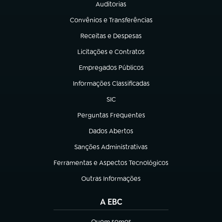
Auditorias
(abre em nova aba)
Convênios e Transferências
(abre em nova aba)
Receitas e Despesas
(abre em nova aba)
Licitações e Contratos
(abre em nova aba)
Empregados Públicos
(abre em nova aba)
Informações Classificadas
(abre em nova aba)
SIC
(abre em nova aba)
Perguntas Frequentes
(abre em nova aba)
Dados Abertos
(abre em nova aba)
Sanções Administrativas
(abre em nova aba)
Ferramentas e Aspectos Tecnológicos
(abre em nova aba)
Outras Informações
(abre em nova aba)
A EBC
Quem somos