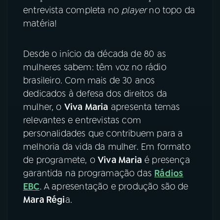
entrevista completa no
player
no topo da
YouTube
Facebook
matéria!
Instagram
X
Desde o início da década de 80 as
mulheres sabem: têm voz no rádio
TikTok
brasileiro. Com mais de 30 anos
dedicados à defesa dos direitos da
mulher, o
Viva Maria
apresenta temas
relevantes e entrevistas com
personalidades que contribuem para a
melhoria da vida da mulher. Em formato
de programete, o
Viva Maria
é presença
garantida na programação das
Rádios
EBC
. A apresentação e produção são de
Mara Régi
a.