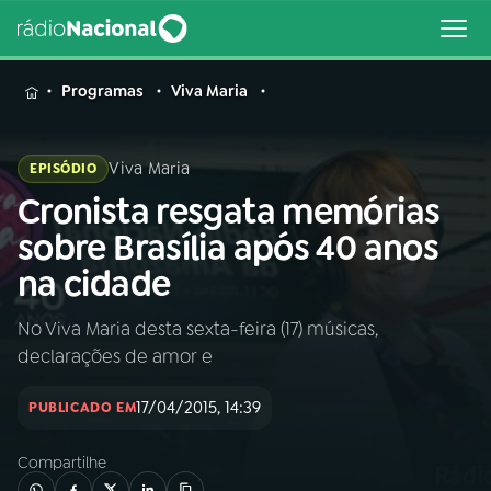
MENU
Programas
Viva Maria
Viva Maria
EPISÓDIO
Cronista resgata memórias
Buscar
na
sobre Brasília após 40 anos
Rádio
Buscar
na cidade
Nacional
No Viva Maria desta sexta-feira (17) músicas,
AO VIVO
declarações de amor e
01
INÍCIO
17/04/2015, 14:39
PUBLICADO EM
Compartilhe
02
A RÁDIO