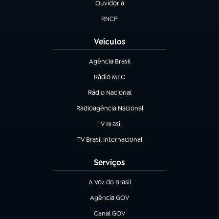
Ouvidoria
(abre em nova aba)
RNCP
(abre em nova aba)
Veículos
Agência Brasil
(abre em nova aba)
Rádio MEC
(abre em nova aba)
Rádio Nacional
Radioagência Nacional
(abre em nova aba)
TV Brasil
(abre em nova aba)
TV Brasil Internacional
(abre em nova aba)
Serviços
A Voz do Brasil
(abre em nova aba)
Agência GOV
(abre em nova aba)
Canal GOV
(abre em nova aba)