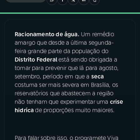
03
PROGRAMAÇÃO
Racionamento de água.
Um remédio
04
PROGRAMAS
amargo que desde a última segunda-
feira grande parte da população do
05
PODCASTS
Distrito Federal
está sendo obrigada a
tomar para prevenir que lá para agosto,
setembro, período em que a
seca
06
VIDEOCASTS
costuma ser mais severa em Brasília, os
reservatórios que abastecem a região
07
ÚLTIMAS
não tenham que experimentar uma
crise
hidríca
de proporções muito maiores.
08
FESTIVAL DE MÚSICA
Para falar sobre isso, o programete Viva
ACOMPANHE A RÁDIO NACIONAL