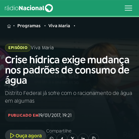
MENU
Programas
Viva Maria
Viva Maria
EPISÓDIO
Crise hídrica exige mudança
Buscar
na
nos padrões de consumo de
Rádio
Buscar
água
Nacional
Distrito Federal já sofre com o racionamento de água
AO VIVO
em algumas
01
INÍCIO
19/01/2017, 19:21
PUBLICADO EM
Compartilhe
02
A RÁDIO
Ouça agora