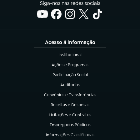
Siga-nos nas redes sociais
Acesso à Informação
Institucional
(abre em nova aba)
Ações e Programas
(abre em nova aba)
Participação Social
(abre em nova aba)
Auditorias
(abre em nova aba)
Convênios e Transferências
(abre em nova aba)
Receitas e Despesas
(abre em nova aba)
Licitações e Contratos
(abre em nova aba)
Empregados Públicos
(abre em nova aba)
Informações Classificadas
(abre em nova aba)