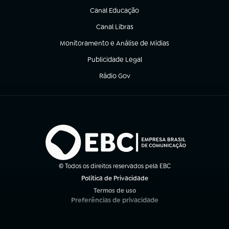
Canal Educação
(abre em nova aba)
Canal Libras
(abre em nova aba)
Monitoramento e Análise de Mídias
(abre em nova aba)
Publicidade Legal
(abre em nova aba)
Rádio Gov
(abre em nova aba)
© Todos os direitos reservados pela EBC
Política de Privacidade
(abre em nova aba)
Termos de uso
(abre em nova aba)
Preferências de privacidade