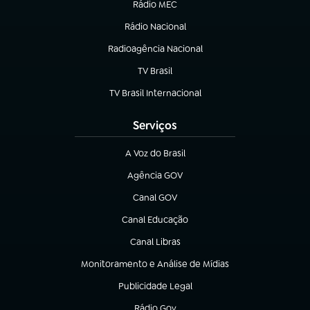
Rádio MEC
(abre em nova aba)
Rádio Nacional
Radioagência Nacional
(abre em nova aba)
TV Brasil
(abre em nova aba)
TV Brasil Internacional
(abre em nova aba)
Serviços
A Voz do Brasil
(abre em nova aba)
Agência GOV
(abre em nova aba)
Canal GOV
(abre em nova aba)
Canal Educação
(abre em nova aba)
Canal Libras
(abre em nova aba)
Monitoramento e Análise de Mídias
(abre em nova aba)
Publicidade Legal
(abre em nova aba)
Rádio Gov