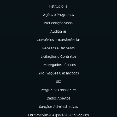
Institucional
(abre em nova aba)
Ações e Programas
(abre em nova aba)
Participação Social
(abre em nova aba)
Auditorias
(abre em nova aba)
Convênios e Transferências
(abre em nova aba)
Receitas e Despesas
(abre em nova aba)
Licitações e Contratos
(abre em nova aba)
Empregados Públicos
(abre em nova aba)
Informações Classificadas
(abre em nova aba)
SIC
(abre em nova aba)
Perguntas Frequentes
(abre em nova aba)
Dados Abertos
(abre em nova aba)
Sanções Administrativas
(abre em nova aba)
Ferramentas e Aspectos Tecnológicos
(abre em nova aba)