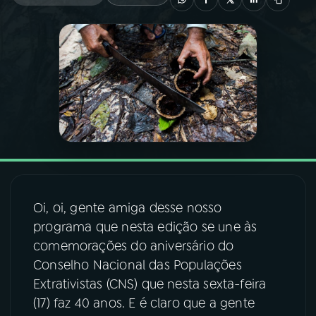
03
PROGRAMAÇÃO
04
PROGRAMAS
05
PODCASTS
06
VIDEOCASTS
Oi, oi, gente amiga desse nosso
07
ÚLTIMAS
programa que nesta edição se une às
comemorações do aniversário do
Conselho Nacional das Populações
08
FESTIVAL DE MÚSICA
Extrativistas (CNS) que nesta sexta-feira
(17) faz 40 anos. E é claro que a gente
ACOMPANHE A RÁDIO NACIONAL