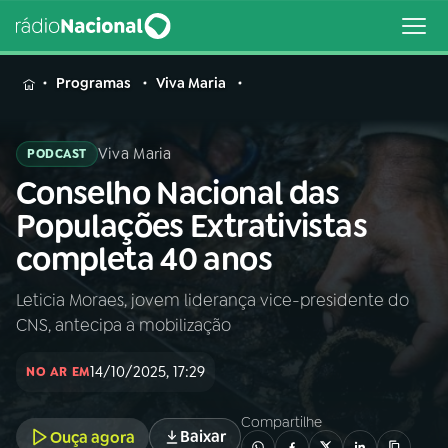
MENU
Programas
Viva Maria
Viva Maria
PODCAST
Conselho Nacional das
Buscar
na
Populações Extrativistas
Rádio
Buscar
completa 40 anos
Nacional
Leticia Moraes, jovem liderança vice-presidente do
AO VIVO
CNS, antecipa a mobilização
01
INÍCIO
14/10/2025, 17:29
NO AR EM
Compartilhe
02
A RÁDIO
Baixar
Ouça agora