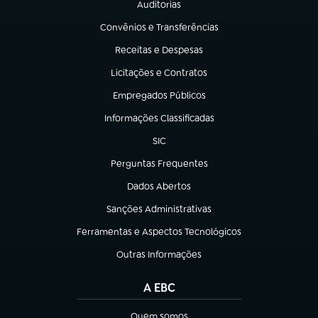
Auditorias
(abre em nova aba)
Convênios e Transferências
(abre em nova aba)
Receitas e Despesas
(abre em nova aba)
Licitações e Contratos
(abre em nova aba)
Empregados Públicos
(abre em nova aba)
Informações Classificadas
(abre em nova aba)
SIC
(abre em nova aba)
Perguntas Frequentes
(abre em nova aba)
Dados Abertos
(abre em nova aba)
Sanções Administrativas
(abre em nova aba)
Ferramentas e Aspectos Tecnológicos
(abre em nova aba)
Outras Informações
(abre em nova aba)
A EBC
Quem somos