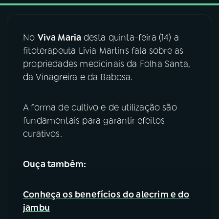
03
PROGRAMAÇÃO
No
Viva Maria
desta quinta-feira (14) a
fitoterapeuta Lívia Martins fala sobre as
04
PROGRAMAS
propriedades medicinais da Folha Santa,
da Vinagreira e da Babosa.
05
PODCASTS
A forma de cultivo e de utilização são
fundamentais para garantir efeitos
06
VIDEOCASTS
curativos.
07
ÚLTIMAS
Ouça também:
08
FESTIVAL DE MÚSICA
Conheça os benefícios do alecrim e do
jambu
ACOMPANHE A RÁDIO NACIONAL