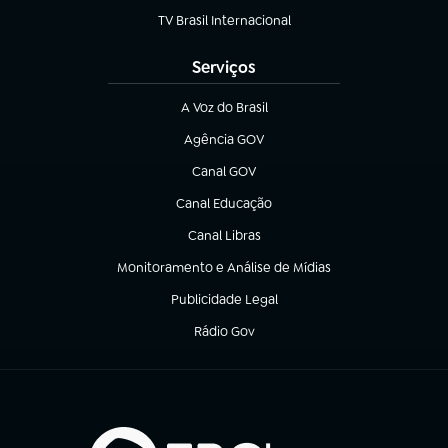
TV Brasil Internacional
(abre em nova aba)
Serviços
A Voz do Brasil
(abre em nova aba)
Agência GOV
(abre em nova aba)
Canal GOV
(abre em nova aba)
Canal Educação
(abre em nova aba)
Canal Libras
(abre em nova aba)
Monitoramento e Análise de Mídias
(abre em nova aba)
Publicidade Legal
(abre em nova aba)
Rádio Gov
(abre em nova aba)