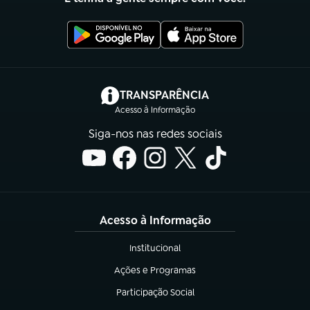
(abre em nova aba)
TRANSPARÊNCIA
Acesso à Informação
Siga-nos nas redes sociais
Acesso à Informação
Institucional
(abre em nova aba)
Ações e Programas
(abre em nova aba)
Participação Social
(abre em nova aba)