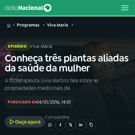
MENU
Programas
Viva Maria
Viva Maria
EPISÓDIO
Conheça três plantas aliadas
Buscar
na
da saúde da mulher
Rádio
Buscar
Nacional
A fitoterapeuta Lívia Martins fala sobre as
propriedades medicinais da
AO VIVO
14/01/2016, 14:01
PUBLICADO EM
01
INÍCIO
Compartilhe
Ouça agora
02
A RÁDIO