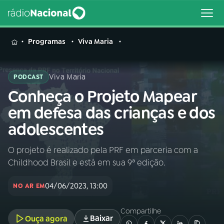
MENU
Programas
Viva Maria
Viva Maria
PODCAST
Conheça o Projeto Mapear
Buscar
na
em defesa das crianças e dos
Rádio
Buscar
adolescentes
Nacional
O projeto é realizado pela PRF em parceria com a
AO VIVO
Childhood Brasil e está em sua 9ª edição.
01
INÍCIO
04/06/2023, 13:00
NO AR EM
Compartilhe
02
A RÁDIO
Baixar
Ouça agora