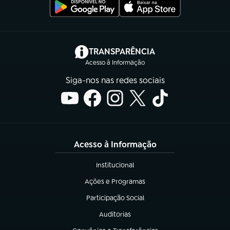
(abre em nova aba)
TRANSPARÊNCIA
Acesso à Informação
Siga-nos nas redes sociais
Acesso à Informação
Institucional
(abre em nova aba)
Ações e Programas
(abre em nova aba)
Participação Social
(abre em nova aba)
Auditorias
(abre em nova aba)