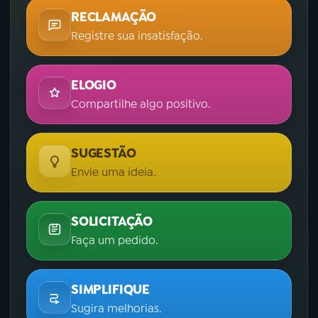
RECLAMAÇÃO
Registre sua insatisfação.
ELOGIO
Compartilhe algo positivo.
SUGESTÃO
Envie uma ideia.
SOLICITAÇÃO
Faça um pedido.
SIMPLIFIQUE
Sugira melhorias.