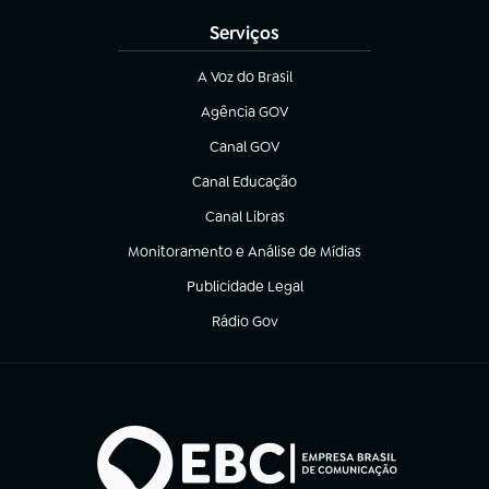
Serviços
A Voz do Brasil
(abre em nova aba)
Agência GOV
(abre em nova aba)
Canal GOV
(abre em nova aba)
Canal Educação
(abre em nova aba)
Canal Libras
(abre em nova aba)
Monitoramento e Análise de Mídias
(abre em nova aba)
Publicidade Legal
(abre em nova aba)
Rádio Gov
(abre em nova aba)