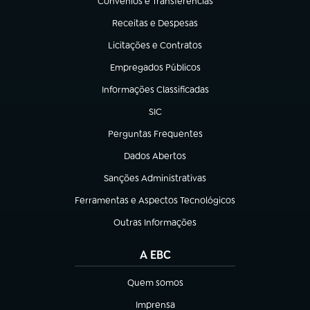
Convênios e Transferências
(abre em nova aba)
Receitas e Despesas
(abre em nova aba)
Licitações e Contratos
(abre em nova aba)
Empregados Públicos
(abre em nova aba)
Informações Classificadas
(abre em nova aba)
SIC
(abre em nova aba)
Perguntas Frequentes
(abre em nova aba)
Dados Abertos
(abre em nova aba)
Sanções Administrativas
(abre em nova aba)
Ferramentas e Aspectos Tecnológicos
(abre em nova aba)
Outras Informações
(abre em nova aba)
A EBC
Quem somos
(abre em nova aba)
Imprensa
(abre em nova aba)