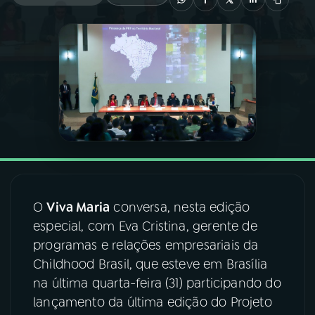
03
PROGRAMAÇÃO
04
PROGRAMAS
05
PODCASTS
06
VIDEOCASTS
O
Viva Maria
conversa, nesta edição
07
ÚLTIMAS
especial, com Eva Cristina, gerente de
programas e relações empresariais da
Childhood Brasil, que esteve em Brasília
08
FESTIVAL DE MÚSICA
na última quarta-feira (31) participando do
lançamento da última edição do Projeto
ACOMPANHE A RÁDIO NACIONAL