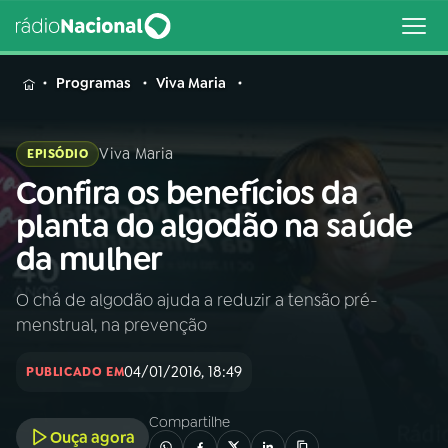
MENU
Programas
Viva Maria
Viva Maria
EPISÓDIO
Confira os benefícios da
Buscar
na
planta do algodão na saúde
Rádio
Buscar
da mulher
Nacional
O chá de algodão ajuda a reduzir a tensão pré-
AO VIVO
menstrual, na prevenção
01
INÍCIO
04/01/2016, 18:49
PUBLICADO EM
Compartilhe
02
A RÁDIO
Ouça agora