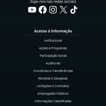
Siga-nos nas redes sociais
Acesso à Informação
Institucional
(abre em nova aba)
Ações e Programas
(abre em nova aba)
Participação Social
(abre em nova aba)
Auditorias
(abre em nova aba)
Convênios e Transferências
(abre em nova aba)
Receitas e Despesas
(abre em nova aba)
Licitações e Contratos
(abre em nova aba)
Empregados Públicos
(abre em nova aba)
Informações Classificadas
(abre em nova aba)