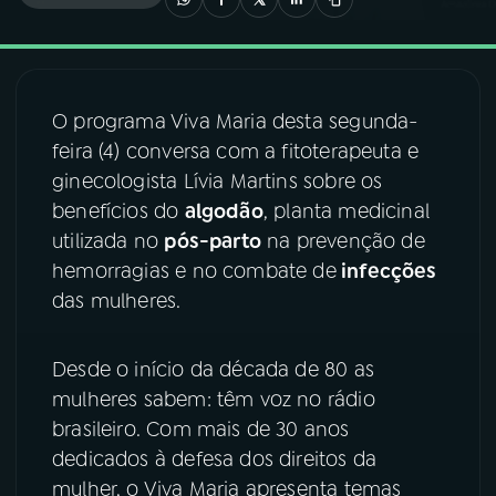
03
PROGRAMAÇÃO
O programa Viva Maria desta segunda-
04
PROGRAMAS
feira (4) conversa com a fitoterapeuta e
ginecologista Lívia Martins sobre os
05
PODCASTS
benefícios do
algodão
, planta medicinal
utilizada no
pós-parto
na prevenção de
hemorragias e no combate de
infecções
06
VIDEOCASTS
das mulheres.
07
ÚLTIMAS
Desde o início da década de 80 as
mulheres sabem: têm voz no rádio
08
FESTIVAL DE MÚSICA
brasileiro. Com mais de 30 anos
dedicados à defesa dos direitos da
mulher, o Viva Maria apresenta temas
ACOMPANHE A RÁDIO NACIONAL