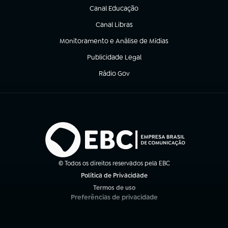
Canal Educação
(abre em nova aba)
Canal Libras
(abre em nova aba)
Monitoramento e Análise de Mídias
(abre em nova aba)
Publicidade Legal
(abre em nova aba)
Rádio Gov
(abre em nova aba)
© Todos os direitos reservados pela EBC
Política de Privacidade
(abre em nova aba)
Termos de uso
(abre em nova aba)
Preferências de privacidade