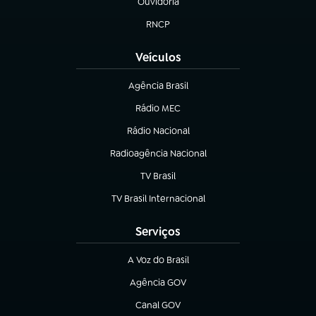
Ouvidoria
(abre em nova aba)
RNCP
(abre em nova aba)
Veículos
Agência Brasil
(abre em nova aba)
Rádio MEC
(abre em nova aba)
Rádio Nacional
Radioagência Nacional
(abre em nova aba)
TV Brasil
(abre em nova aba)
TV Brasil Internacional
(abre em nova aba)
Serviços
A Voz do Brasil
(abre em nova aba)
Agência GOV
(abre em nova aba)
Canal GOV
(abre em nova aba)