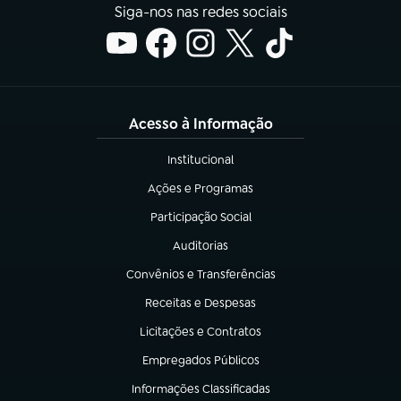
Siga-nos nas redes sociais
Acesso à Informação
Institucional
(abre em nova aba)
Ações e Programas
(abre em nova aba)
Participação Social
(abre em nova aba)
Auditorias
(abre em nova aba)
Convênios e Transferências
(abre em nova aba)
Receitas e Despesas
(abre em nova aba)
Licitações e Contratos
(abre em nova aba)
Empregados Públicos
(abre em nova aba)
Informações Classificadas
(abre em nova aba)