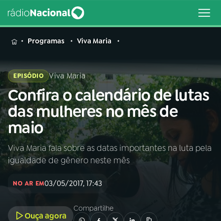
MENU
Programas
Viva Maria
Viva Maria
EPISÓDIO
Confira o calendário de lutas
Buscar
na
das mulheres no mês de
Rádio
Buscar
maio
Nacional
Viva Maria fala sobre as datas importantes na luta pela
AO VIVO
igualdade de gênero neste mês
01
INÍCIO
03/05/2017, 17:43
NO AR EM
Compartilhe
02
A RÁDIO
Ouça agora