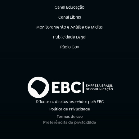
Canal Educação
(abre em nova aba)
Canal Libras
(abre em nova aba)
Monitoramento e Análise de Mídias
(abre em nova aba)
Publicidade Legal
(abre em nova aba)
Rádio Gov
(abre em nova aba)
© Todos os direitos reservados pela EBC
Política de Privacidade
(abre em nova aba)
Termos de uso
(abre em nova aba)
Preferências de privacidade