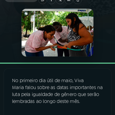
03
PROGRAMAÇÃO
04
PROGRAMAS
05
PODCASTS
06
VIDEOCASTS
No primeiro dia útil de maio, Viva
07
ÚLTIMAS
Maria falou sobre as datas importantes na
luta pela igualdade de gênero que serão
08
FESTIVAL DE MÚSICA
lembradas ao longo deste mês.
ACOMPANHE A RÁDIO NACIONAL