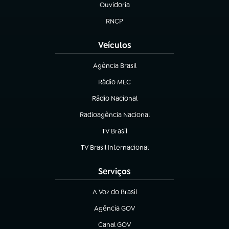
Ouvidoria
(abre em nova aba)
RNCP
(abre em nova aba)
Veículos
Agência Brasil
(abre em nova aba)
Rádio MEC
(abre em nova aba)
Rádio Nacional
Radioagência Nacional
(abre em nova aba)
TV Brasil
(abre em nova aba)
TV Brasil Internacional
(abre em nova aba)
Serviços
A Voz do Brasil
(abre em nova aba)
Agência GOV
(abre em nova aba)
Canal GOV
(abre em nova aba)