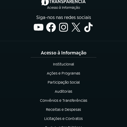
(abre em nova aba)
TRANSPARÊNCIA
Acesso à Informação
Siga-nos nas redes sociais
Acesso à Informação
Institucional
(abre em nova aba)
Ações e Programas
(abre em nova aba)
Participação Social
(abre em nova aba)
Auditorias
(abre em nova aba)
Convênios e Transferências
(abre em nova aba)
Receitas e Despesas
(abre em nova aba)
Licitações e Contratos
(abre em nova aba)