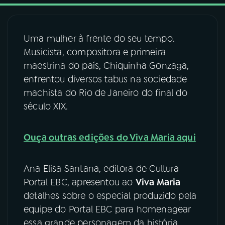
03
PROGRAMAÇÃO
Uma mulher à frente do seu tempo.
Musicista, compositora e primeira
04
PROGRAMAS
maestrina do país, Chiquinha Gonzaga,
enfrentou diversos tabus na sociedade
05
PODCASTS
machista do Rio de Janeiro do final do
século XIX.
06
VIDEOCASTS
Ouça outras edições do Viva Maria aqui
07
ÚLTIMAS
Ana Elisa Santana, editora de Cultura
Portal EBC, apresentou ao
Viva Maria
08
FESTIVAL DE MÚSICA
detalhes sobre o especial produzido pela
equipe do Portal EBC para homenagear
essa grande personagem da história
ACOMPANHE A RÁDIO NACIONAL