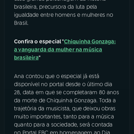
brasileira, precursora da luta pela
YouTube
Facebook
igualdade entre homens e mulheres no
Brasil.
Instagram
X
Confira o especial "
Chiquinha Gonzaga:
TikTok
a vanguarda da mulher na música
brasileira
"
Ana contou que o especial já está
disponível no portal desde o último dia
28, data em que se completaram 80 anos
da morte de Chiquinha Gonzaga. Toda a
trajetória da musicista, que deixou obras
muito importantes, tanto para a música
quanto para a sociedade, será contada
no Portal EBC em homenagem ao Dia