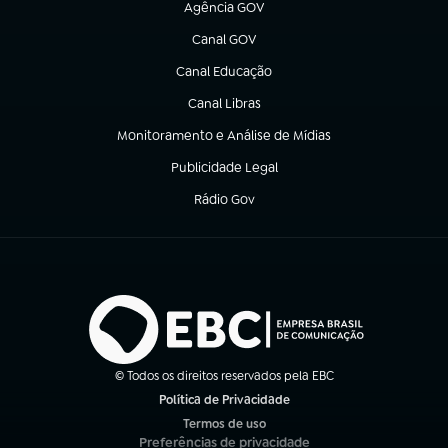
Agência GOV
(abre em nova aba)
Canal GOV
(abre em nova aba)
Canal Educação
(abre em nova aba)
Canal Libras
(abre em nova aba)
Monitoramento e Análise de Mídias
(abre em nova aba)
Publicidade Legal
(abre em nova aba)
Rádio Gov
(abre em nova aba)
© Todos os direitos reservados pela EBC
Política de Privacidade
(abre em nova aba)
Termos de uso
(abre em nova aba)
Preferências de privacidade