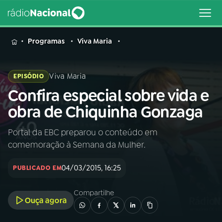
MENU
Programas
Viva Maria
Viva Maria
EPISÓDIO
Confira especial sobre vida e
Buscar
na
obra de Chiquinha Gonzaga
Rádio
Buscar
Nacional
Portal da EBC preparou o conteúdo em
comemoração à Semana da Mulher.
AO VIVO
04/03/2015, 16:25
PUBLICADO EM
01
INÍCIO
Compartilhe
Ouça agora
02
A RÁDIO