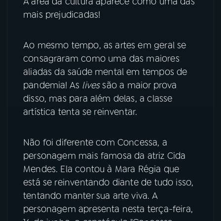
A área da cultura aparece como uma das
mais prejudicadas!
YouTube
Facebook
Instagram
X
Ao mesmo tempo, as artes em geral se
consagraram como uma das maiores
TikTok
aliadas da saúde mental em tempos de
pandemia! As
lives
são a maior prova
disso, mas para além delas, a classe
artística tenta se reinventar.
Não foi diferente com Concessa, a
personagem mais famosa da atriz Cida
Mendes. Ela contou à Mara Régia que
está se reinventando diante de tudo isso,
tentando manter sua arte viva. A
personagem apresenta nesta terça-feira,