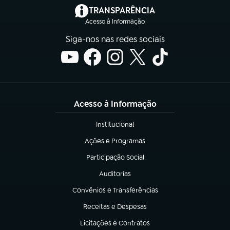
(abre em nova aba)
TRANSPARÊNCIA
Acesso à Informação
Siga-nos nas redes sociais
Acesso à Informação
Institucional
(abre em nova aba)
Ações e Programas
(abre em nova aba)
Participação Social
(abre em nova aba)
Auditorias
(abre em nova aba)
Convênios e Transferências
(abre em nova aba)
Receitas e Despesas
(abre em nova aba)
Licitações e Contratos
(abre em nova aba)