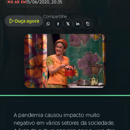
15/06/2020, 20:35
NO AR EM
03
PROGRAMAÇÃO
Compartilhe
Ouça agora
04
PROGRAMAS
05
PODCASTS
06
VIDEOCASTS
07
ÚLTIMAS
08
FESTIVAL DE MÚSICA
A pandemia causou impacto muito
negativo em vários setores da sociedade.
ACOMPANHE A RÁDIO NACIONAL