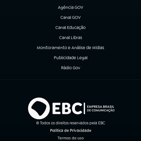
Agência GOV
(abre em nova aba)
Canal GOV
(abre em nova aba)
Canal Educação
(abre em nova aba)
Canal Libras
(abre em nova aba)
Monitoramento e Análise de Mídias
(abre em nova aba)
Publicidade Legal
(abre em nova aba)
Rádio Gov
(abre em nova aba)
© Todos os direitos reservados pela EBC
Política de Privacidade
(abre em nova aba)
Termos de uso