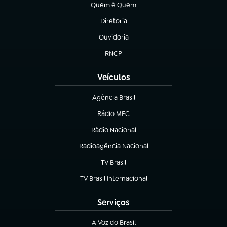
Quem é Quem
(abre em nova aba)
Diretoria
(abre em nova aba)
Ouvidoria
(abre em nova aba)
RNCP
(abre em nova aba)
Veículos
Agência Brasil
(abre em nova aba)
Rádio MEC
(abre em nova aba)
Rádio Nacional
Radioagência Nacional
(abre em nova aba)
TV Brasil
(abre em nova aba)
TV Brasil Internacional
(abre em nova aba)
Serviços
A Voz do Brasil
(abre em nova aba)