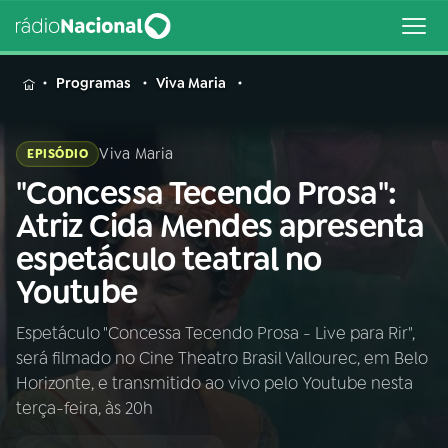
MENU
Programas
Viva Maria
Viva Maria
EPISÓDIO
"Concessa Tecendo Prosa":
Buscar
na
Atriz Cida Mendes apresenta
Rádio
Buscar
espetáculo teatral no
Nacional
Youtube
AO VIVO
Espetáculo "Concessa Tecendo Prosa - Live para Rir",
será filmado no Cine Theatro Brasil Vallourec, em Belo
01
INÍCIO
Horizonte, e transmitido ao vivo pelo Youtube nesta
terça-feira, às 20h
02
A RÁDIO