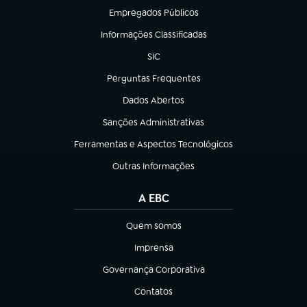
Empregados Públicos
(abre em nova aba)
Informações Classificadas
(abre em nova aba)
SIC
(abre em nova aba)
Perguntas Frequentes
(abre em nova aba)
Dados Abertos
(abre em nova aba)
Sanções Administrativas
(abre em nova aba)
Ferramentas e Aspectos Tecnológicos
(abre em nova aba)
Outras Informações
(abre em nova aba)
A EBC
Quem somos
(abre em nova aba)
Imprensa
(abre em nova aba)
Governança Corporativa
(abre em nova aba)
Contatos
(abre em nova aba)