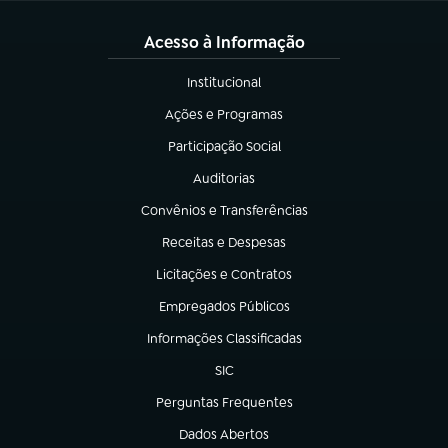
Acesso à Informação
Institucional
(abre em nova aba)
Ações e Programas
(abre em nova aba)
Participação Social
(abre em nova aba)
Auditorias
(abre em nova aba)
Convênios e Transferências
(abre em nova aba)
Receitas e Despesas
(abre em nova aba)
Licitações e Contratos
(abre em nova aba)
Empregados Públicos
(abre em nova aba)
Informações Classificadas
(abre em nova aba)
SIC
(abre em nova aba)
Perguntas Frequentes
(abre em nova aba)
Dados Abertos
(abre em nova aba)