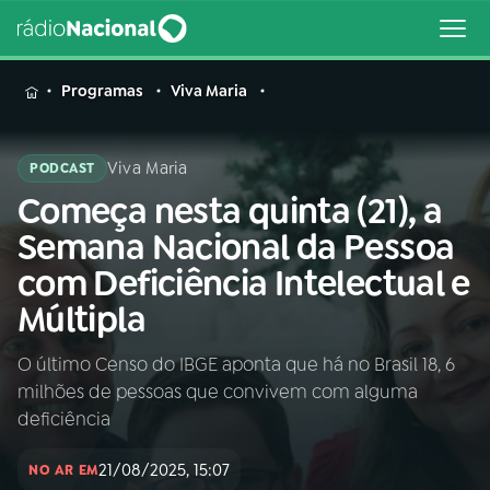
MENU
Programas
Viva Maria
Viva Maria
PODCAST
Começa nesta quinta (21), a
Buscar
na
Semana Nacional da Pessoa
Rádio
Buscar
com Deficiência Intelectual e
Nacional
Múltipla
AO VIVO
O último Censo do IBGE aponta que há no Brasil 18, 6
milhões de pessoas que convivem com alguma
01
INÍCIO
deficiência
21/08/2025, 15:07
02
A RÁDIO
NO AR EM