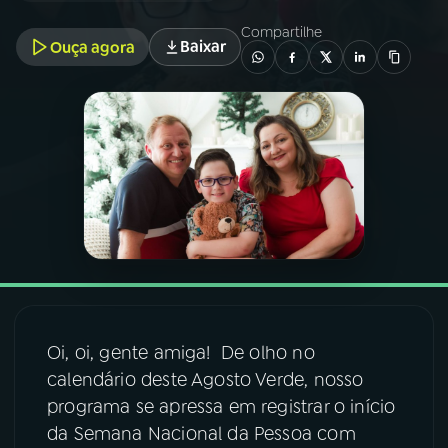
Compartilhe
Baixar
Ouça agora
03
PROGRAMAÇÃO
04
PROGRAMAS
05
PODCASTS
06
VIDEOCASTS
07
ÚLTIMAS
Oi, oi, gente amiga! De olho no
calendário deste Agosto Verde, nosso
08
FESTIVAL DE MÚSICA
programa se apressa em registrar o início
da Semana Nacional da Pessoa com
ACOMPANHE A RÁDIO NACIONAL