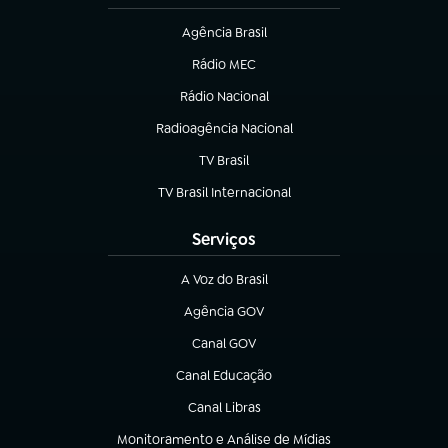
Agência Brasil
(abre em nova aba)
Rádio MEC
(abre em nova aba)
Rádio Nacional
Radioagência Nacional
(abre em nova aba)
TV Brasil
(abre em nova aba)
TV Brasil Internacional
(abre em nova aba)
Serviços
A Voz do Brasil
(abre em nova aba)
Agência GOV
(abre em nova aba)
Canal GOV
(abre em nova aba)
Canal Educação
(abre em nova aba)
Canal Libras
(abre em nova aba)
Monitoramento e Análise de Mídias
(abre em nova aba)