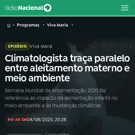
MENU
Programas
Viva Maria
Viva Maria
EPISÓDIO
Climatologista traça paralelo
Buscar
na
entre aleitamento materno e
Rádio
Buscar
meio ambiente
Nacional
Semana Mundial da Amamentação 2020 faz
AO VIVO
referência ao impacto da alimentação infantil no
meio ambiente e às mudanças climáticas
01
INÍCIO
04/08/2020, 20:28
NO AR EM
02
A RÁDIO
Compartilhe