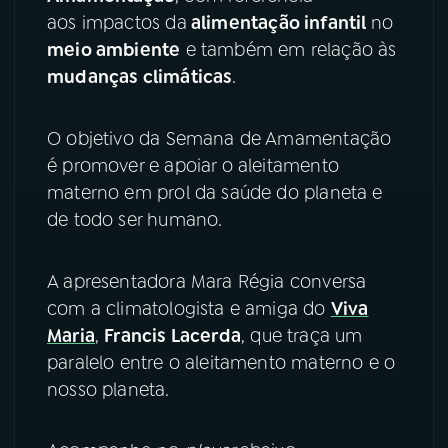
aos impactos da
alimentação infantil
no
YouTube
Facebook
meio ambiente
e também em relação às
mudanças climáticas
.
Instagram
X
O objetivo da Semana de Amamentação
TikTok
é promover e apoiar o aleitamento
materno em prol da saúde do planeta e
de todo ser humano.
A apresentadora Mara Régia conversa
com a climatologista e amiga do
Viva
Maria
,
Francis Lacerda
, que traça um
paralelo entre o aleitamento materno e o
nosso planeta.