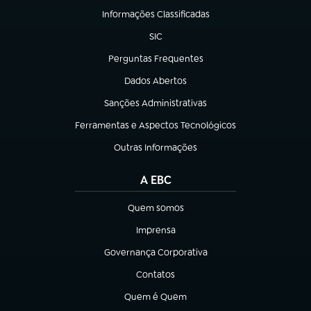
Informações Classificadas
(abre em nova aba)
SIC
(abre em nova aba)
Perguntas Frequentes
(abre em nova aba)
Dados Abertos
(abre em nova aba)
Sanções Administrativas
(abre em nova aba)
Ferramentas e Aspectos Tecnológicos
(abre em nova aba)
Outras Informações
(abre em nova aba)
A EBC
Quem somos
(abre em nova aba)
Imprensa
(abre em nova aba)
Governança Corporativa
(abre em nova aba)
Contatos
(abre em nova aba)
Quem é Quem
(abre em nova aba)