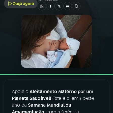
Ouça agora
03
PROGRAMAÇÃO
04
PROGRAMAS
05
PODCASTS
06
VIDEOCASTS
07
ÚLTIMAS
Apoie o
Aleitamento Materno por um
08
FESTIVAL DE MÚSICA
Planeta Saudável!
Este é o lema deste
ano da
Semana Mundial da
Amamentação
, com referência
ACOMPANHE A RÁDIO NACIONAL