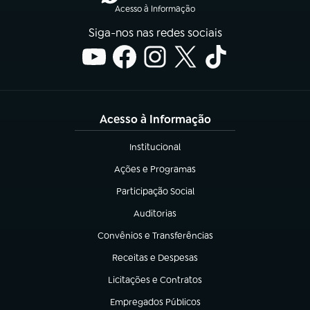
Acesso à Informação
Siga-nos nas redes sociais
Acesso à Informação
Institucional
(abre em nova aba)
Ações e Programas
(abre em nova aba)
Participação Social
(abre em nova aba)
Auditorias
(abre em nova aba)
Convênios e Transferências
(abre em nova aba)
Receitas e Despesas
(abre em nova aba)
Licitações e Contratos
(abre em nova aba)
Empregados Públicos
(abre em nova aba)