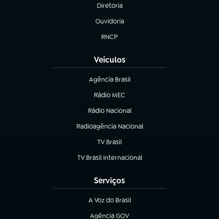
Diretoria
(abre em nova aba)
Ouvidoria
(abre em nova aba)
RNCP
(abre em nova aba)
Veículos
Agência Brasil
(abre em nova aba)
Rádio MEC
(abre em nova aba)
Rádio Nacional
Radioagência Nacional
(abre em nova aba)
TV Brasil
(abre em nova aba)
TV Brasil Internacional
(abre em nova aba)
Serviços
A Voz do Brasil
(abre em nova aba)
Agência GOV
(abre em nova aba)