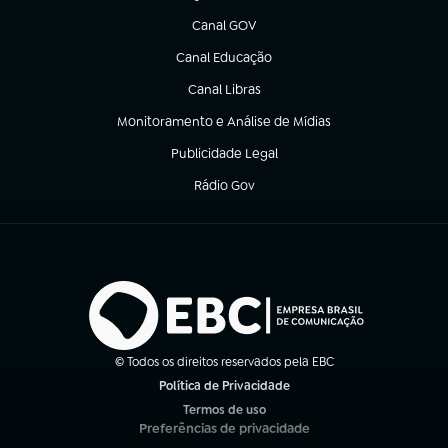
Canal GOV
(abre em nova aba)
Canal Educação
(abre em nova aba)
Canal Libras
(abre em nova aba)
Monitoramento e Análise de Mídias
(abre em nova aba)
Publicidade Legal
(abre em nova aba)
Rádio Gov
(abre em nova aba)
© Todos os direitos reservados pela EBC
Política de Privacidade
(abre em nova aba)
Termos de uso
(abre em nova aba)
Preferências de privacidade