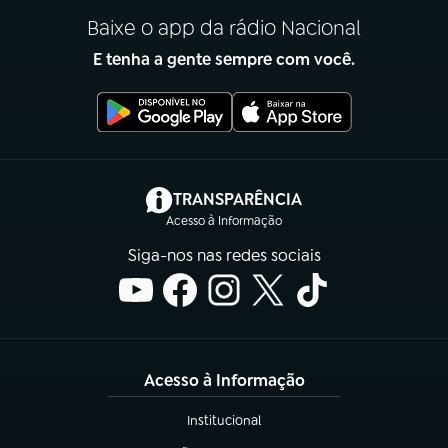
Baixe o app da rádio Nacional
E tenha a gente sempre com você.
(abre em nova aba)
TRANSPARÊNCIA
Acesso à Informação
Siga-nos nas redes sociais
Acesso à Informação
Institucional
(abre em nova aba)