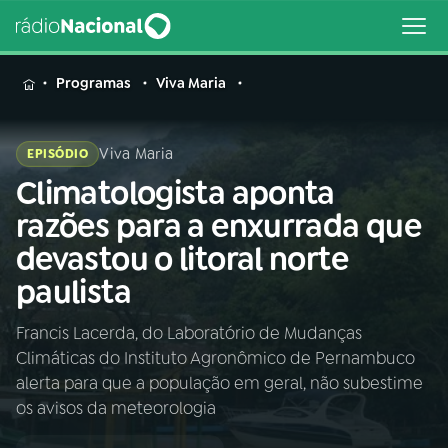
MENU
Programas
Viva Maria
Viva Maria
EPISÓDIO
Climatologista aponta
Buscar
na
razões para a enxurrada que
Rádio
Buscar
devastou o litoral norte
Nacional
paulista
AO VIVO
Francis Lacerda, do Laboratório de Mudanças
Climáticas do Instituto Agronômico de Pernambuco
01
INÍCIO
alerta para que a população em geral, não subestime
os avisos da meteorologia
02
A RÁDIO