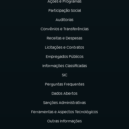
Ações e Programas
(abre em nova aba)
Participação Social
(abre em nova aba)
Auditorias
(abre em nova aba)
Convênios e Transferências
(abre em nova aba)
Receitas e Despesas
(abre em nova aba)
Licitações e Contratos
(abre em nova aba)
Empregados Públicos
(abre em nova aba)
Informações Classificadas
(abre em nova aba)
SIC
(abre em nova aba)
Perguntas Frequentes
(abre em nova aba)
Dados Abertos
(abre em nova aba)
Sanções Administrativas
(abre em nova aba)
Ferramentas e Aspectos Tecnológicos
(abre em nova aba)
Outras Informações
(abre em nova aba)