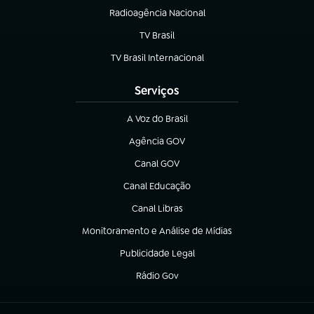
Radioagência Nacional
(abre em nova aba)
TV Brasil
(abre em nova aba)
TV Brasil Internacional
(abre em nova aba)
Serviços
A Voz do Brasil
(abre em nova aba)
Agência GOV
(abre em nova aba)
Canal GOV
(abre em nova aba)
Canal Educação
(abre em nova aba)
Canal Libras
(abre em nova aba)
Monitoramento e Análise de Mídias
(abre em nova aba)
Publicidade Legal
(abre em nova aba)
Rádio Gov
(abre em nova aba)