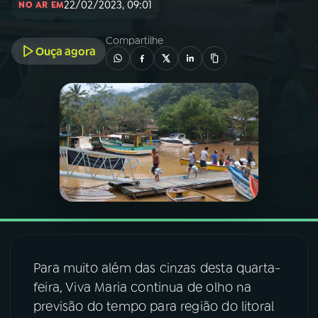
22/02/2023, 09:01
NO AR EM
03
PROGRAMAÇÃO
Compartilhe
Ouça agora
04
PROGRAMAS
05
PODCASTS
06
VIDEOCASTS
07
ÚLTIMAS
Para muito além das cinzas desta quarta-
08
FESTIVAL DE MÚSICA
feira, Viva Maria continua de olho na
previsão do tempo para região do litoral
ACOMPANHE A RÁDIO NACIONAL