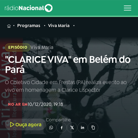
MENU
Programas
Viva Maria
Viva Maria
EPISÓDIO
"CLARICE VIVA" em Belém do
Buscar
na
Pará
Rádio
Buscar
Nacional
O Coletivo Cidade em Frestas (PA) realiza evento ao
vivo em homenagem a Clarice Lispector
AO VIVO
10/12/2020, 19:18
NO AR EM
01
INÍCIO
Compartilhe
Ouça agora
02
A RÁDIO