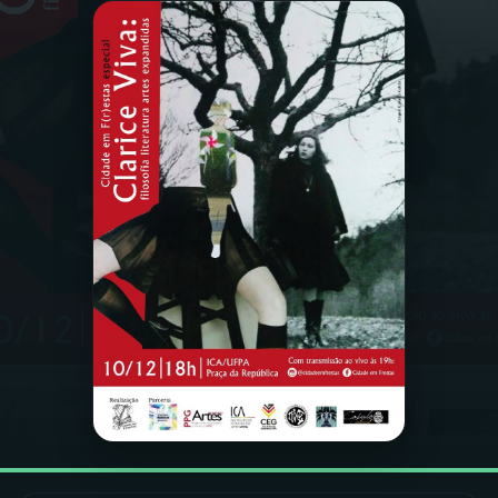
03
PROGRAMAÇÃO
04
PROGRAMAS
05
PODCASTS
06
VIDEOCASTS
07
ÚLTIMAS
08
FESTIVAL DE MÚSICA
ACOMPANHE A RÁDIO NACIONAL