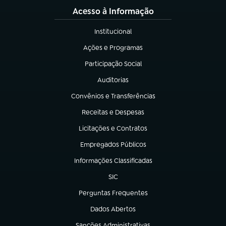
Acesso à Informação
Institucional
(abre em nova aba)
Ações e Programas
(abre em nova aba)
Participação Social
(abre em nova aba)
Auditorias
(abre em nova aba)
Convênios e Transferências
(abre em nova aba)
Receitas e Despesas
(abre em nova aba)
Licitações e Contratos
(abre em nova aba)
Empregados Públicos
(abre em nova aba)
Informações Classificadas
(abre em nova aba)
SIC
(abre em nova aba)
Perguntas Frequentes
(abre em nova aba)
Dados Abertos
(abre em nova aba)
Sanções Administrativas