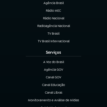
Agência Brasil
(abre em nova aba)
Rádio MEC
(abre em nova aba)
Rádio Nacional
Radioagência Nacional
(abre em nova aba)
TV Brasil
(abre em nova aba)
TV Brasil Internacional
(abre em nova aba)
Serviços
A Voz do Brasil
(abre em nova aba)
Agência GOV
(abre em nova aba)
Canal GOV
(abre em nova aba)
Canal Educação
(abre em nova aba)
Canal Libras
(abre em nova aba)
Monitoramento e Análise de Mídias
(abre em nova aba)