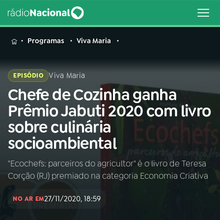
MENU
Programas
Viva Maria
Viva Maria
EPISÓDIO
Chefe de Cozinha ganha
Buscar
na
Prêmio Jabuti 2020 com livro
Rádio
Buscar
sobre culinária
Nacional
socioambiental
AO VIVO
"Ecochefs: parceiros do agricultor" é o livro de Teresa
Corção (RJ) premiado na categoria Economia Criativa
01
INÍCIO
27/11/2020, 18:59
NO AR EM
02
A RÁDIO