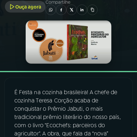
Compartilhe
Ouça agora
03
PROGRAMAÇÃO
04
PROGRAMAS
05
PODCASTS
06
VIDEOCASTS
É Festa na cozinha brasileira! A chefe de
07
ÚLTIMAS
cozinha Teresa Corção acaba de
conquistar o Prêmio Jabuti, o mais
08
FESTIVAL DE MÚSICA
tradicional prêmio literário do nosso país,
com o livro "Ecochefs: parceiros do
agricultor". A obra, que fala da “nova”
ACOMPANHE A RÁDIO NACIONAL