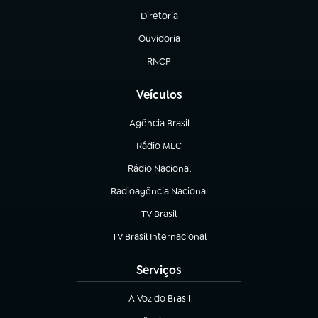
Diretoria
(abre em nova aba)
Ouvidoria
(abre em nova aba)
RNCP
(abre em nova aba)
Veículos
Agência Brasil
(abre em nova aba)
Rádio MEC
(abre em nova aba)
Rádio Nacional
Radioagência Nacional
(abre em nova aba)
TV Brasil
(abre em nova aba)
TV Brasil Internacional
(abre em nova aba)
Serviços
A Voz do Brasil
(abre em nova aba)