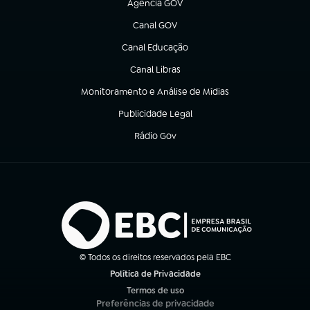
Agência GOV
(abre em nova aba)
Canal GOV
(abre em nova aba)
Canal Educação
(abre em nova aba)
Canal Libras
(abre em nova aba)
Monitoramento e Análise de Mídias
(abre em nova aba)
Publicidade Legal
(abre em nova aba)
Rádio Gov
(abre em nova aba)
© Todos os direitos reservados pela EBC
Política de Privacidade
(abre em nova aba)
Termos de uso
(abre em nova aba)
Preferências de privacidade