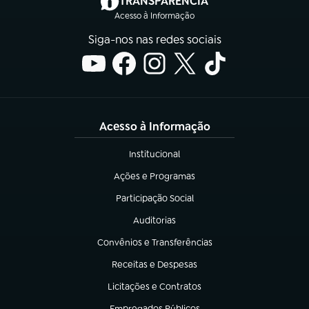
TRANSPARÊNCIA
Acesso à Informação
Siga-nos nas redes sociais
Acesso à Informação
Institucional
(abre em nova aba)
Ações e Programas
(abre em nova aba)
Participação Social
(abre em nova aba)
Auditorias
(abre em nova aba)
Convênios e Transferências
(abre em nova aba)
Receitas e Despesas
(abre em nova aba)
Licitações e Contratos
(abre em nova aba)
Empregados Públicos