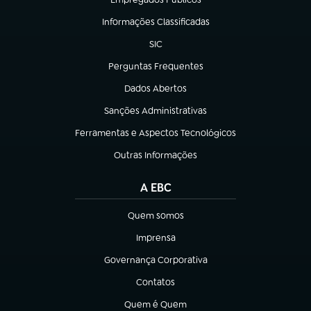
(abre em nova aba)
Informações Classificadas
(abre em nova aba)
SIC
(abre em nova aba)
Perguntas Frequentes
(abre em nova aba)
Dados Abertos
(abre em nova aba)
Sanções Administrativas
(abre em nova aba)
Ferramentas e Aspectos Tecnológicos
(abre em nova aba)
Outras Informações
(abre em nova aba)
A EBC
Quem somos
(abre em nova aba)
Imprensa
(abre em nova aba)
Governança Corporativa
(abre em nova aba)
Contatos
(abre em nova aba)
Quem é Quem
(abre em nova aba)