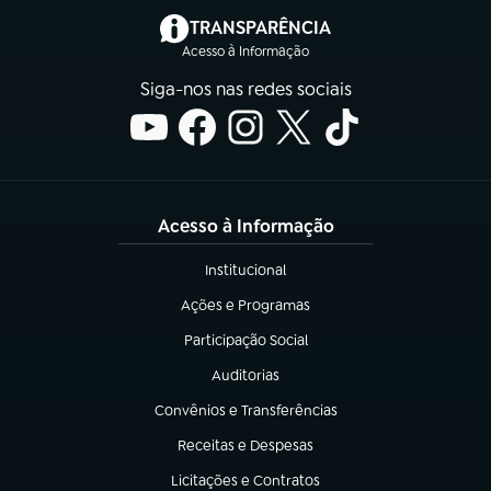
(abre em nova aba)
TRANSPARÊNCIA
Acesso à Informação
Siga-nos nas redes sociais
Acesso à Informação
Institucional
(abre em nova aba)
Ações e Programas
(abre em nova aba)
Participação Social
(abre em nova aba)
Auditorias
(abre em nova aba)
Convênios e Transferências
(abre em nova aba)
Receitas e Despesas
(abre em nova aba)
Licitações e Contratos
(abre em nova aba)