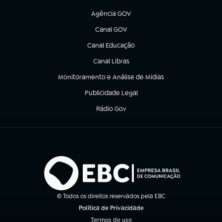
(abre em nova aba)
Agência GOV
(abre em nova aba)
Canal GOV
(abre em nova aba)
Canal Educação
(abre em nova aba)
Canal Libras
(abre em nova aba)
Monitoramento e Análise de Mídias
(abre em nova aba)
Publicidade Legal
(abre em nova aba)
Rádio Gov
(abre em nova aba)
© Todos os direitos reservados pela EBC
Política de Privacidade
(abre em nova aba)
Termos de uso