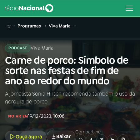
MENU
Programas
Viva Maria
Viva Maria
PODCAST
Carne de porco: Símbolo de
Buscar
na
sorte nas festas de fim de
Rádio
Buscar
ano ao redor do mundo
Nacional
A jornalista Sonia Hirsch recomenda também o uso da
AO VIVO
gordura de porco
01
INÍCIO
19/12/2023, 10:08
NO AR EM
Compartilhe
02
A RÁDIO
Baixar
Ouça agora