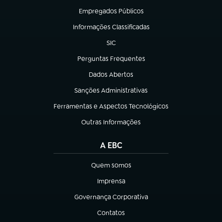
Empregados Públicos
(abre em nova aba)
Informações Classificadas
(abre em nova aba)
SIC
(abre em nova aba)
Perguntas Frequentes
(abre em nova aba)
Dados Abertos
(abre em nova aba)
Sanções Administrativas
(abre em nova aba)
Ferramentas e Aspectos Tecnológicos
(abre em nova aba)
Outras Informações
(abre em nova aba)
A EBC
Quem somos
(abre em nova aba)
Imprensa
(abre em nova aba)
Governança Corporativa
(abre em nova aba)
Contatos
(abre em nova aba)