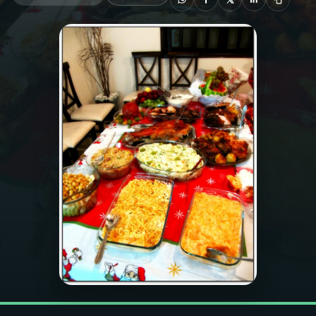
03
PROGRAMAÇÃO
04
PROGRAMAS
05
PODCASTS
06
VIDEOCASTS
07
ÚLTIMAS
08
FESTIVAL DE MÚSICA
ACOMPANHE A RÁDIO NACIONAL