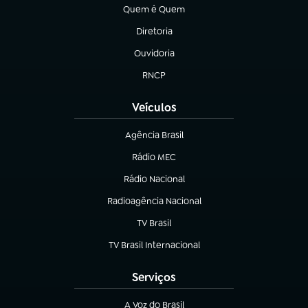
Quem é Quem
(abre em nova aba)
Diretoria
(abre em nova aba)
Ouvidoria
(abre em nova aba)
RNCP
(abre em nova aba)
Veículos
Agência Brasil
(abre em nova aba)
Rádio MEC
(abre em nova aba)
Rádio Nacional
Radioagência Nacional
(abre em nova aba)
TV Brasil
(abre em nova aba)
TV Brasil Internacional
(abre em nova aba)
Serviços
A Voz do Brasil