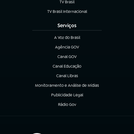
TV Brasil
(abre em nova aba)
TV Brasil Internacional
(abre em nova aba)
Serviços
A Voz do Brasil
(abre em nova aba)
Agência GOV
(abre em nova aba)
Canal GOV
(abre em nova aba)
Canal Educação
(abre em nova aba)
Canal Libras
(abre em nova aba)
Monitoramento e Análise de Mídias
(abre em nova aba)
Publicidade Legal
(abre em nova aba)
Rádio Gov
(abre em nova aba)