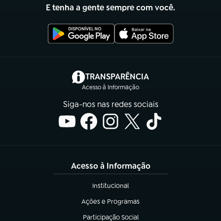
E tenha a gente sempre com você.
(abre em nova aba)
TRANSPARÊNCIA
Acesso à Informação
Siga-nos nas redes sociais
Acesso à Informação
Institucional
(abre em nova aba)
Ações e Programas
(abre em nova aba)
Participação Social
(abre em nova aba)