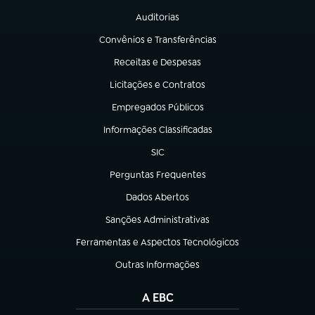
Auditorias
(abre em nova aba)
Convênios e Transferências
(abre em nova aba)
Receitas e Despesas
(abre em nova aba)
Licitações e Contratos
(abre em nova aba)
Empregados Públicos
(abre em nova aba)
Informações Classificadas
(abre em nova aba)
SIC
(abre em nova aba)
Perguntas Frequentes
(abre em nova aba)
Dados Abertos
(abre em nova aba)
Sanções Administrativas
(abre em nova aba)
Ferramentas e Aspectos Tecnológicos
(abre em nova aba)
Outras Informações
(abre em nova aba)
A EBC