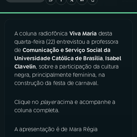
03
PROGRAMAÇÃO
A coluna radiofônica
Viva Maria
desta
04
PROGRAMAS
quarta-feira (22) entrevistou a professora
de
Comunicação e Serviço Social da
05
PODCASTS
Universidade Católica de Brasília
,
Isabel
Clavelin
, sobre a participação da cultura
negra, principalmente feminina, na
06
VIDEOCASTS
construção da festa de carnaval.
07
ÚLTIMAS
Clique no
player
acima e acompanhe a
coluna completa.
08
FESTIVAL DE MÚSICA
A apresentação é de Mara Régia
ACOMPANHE A RÁDIO NACIONAL