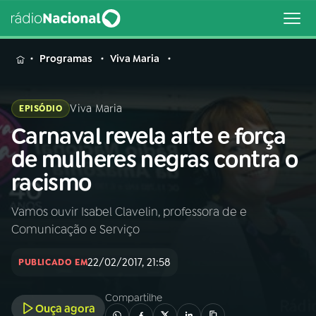
MENU
Programas
Viva Maria
Viva Maria
EPISÓDIO
Carnaval revela arte e força
Buscar
na
de mulheres negras contra o
Rádio
Buscar
racismo
Nacional
Vamos ouvir Isabel Clavelin, professora de e
AO VIVO
Comunicação e Serviço
01
INÍCIO
22/02/2017, 21:58
PUBLICADO EM
Compartilhe
02
A RÁDIO
Ouça agora