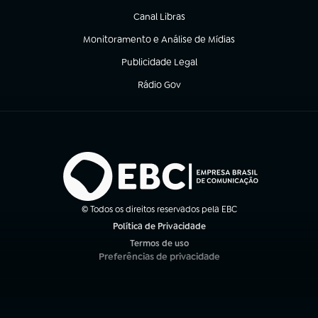
Canal Libras
(abre em nova aba)
Monitoramento e Análise de Mídias
(abre em nova aba)
Publicidade Legal
(abre em nova aba)
Rádio Gov
(abre em nova aba)
© Todos os direitos reservados pela EBC
Política de Privacidade
(abre em nova aba)
Termos de uso
(abre em nova aba)
Preferências de privacidade