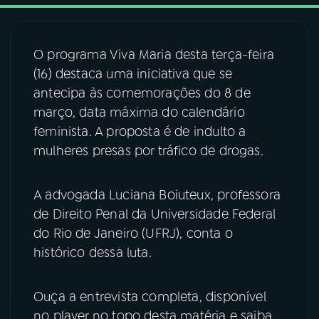
03
PROGRAMAÇÃO
O programa Viva Maria desta terça-feira
(16) destaca uma iniciativa que se
04
PROGRAMAS
antecipa às comemorações do 8 de
março, data máxima do calendário
05
PODCASTS
feminista. A proposta é de indulto a
mulheres presas por tráfico de drogas.
06
VIDEOCASTS
A advogada Luciana Boiuteux, professora
de Direito Penal da Universidade Federal
07
ÚLTIMAS
do Rio de Janeiro (UFRJ), conta o
histórico dessa luta.
08
FESTIVAL DE MÚSICA
Ouça a entrevista completa, disponível
no player no topo desta matéria e saiba
ACOMPANHE A RÁDIO NACIONAL