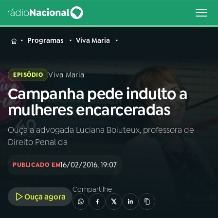
MENU
Programas
Viva Maria
Viva Maria
EPISÓDIO
Campanha pede indulto a
Buscar
na
mulheres encarceradas
Rádio
Buscar
Nacional
Ouça a advogada Luciana Boiuteux, professora de
Direito Penal da
AO VIVO
16/02/2016, 19:07
PUBLICADO EM
01
INÍCIO
Compartilhe
Ouça agora
02
A RÁDIO