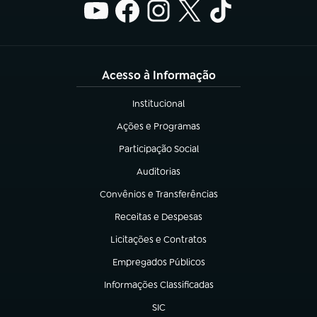
Acesso à Informação
Institucional
(abre em nova aba)
Ações e Programas
(abre em nova aba)
Participação Social
(abre em nova aba)
Auditorias
(abre em nova aba)
Convênios e Transferências
(abre em nova aba)
Receitas e Despesas
(abre em nova aba)
Licitações e Contratos
(abre em nova aba)
Empregados Públicos
(abre em nova aba)
Informações Classificadas
(abre em nova aba)
SIC
(abre em nova aba)