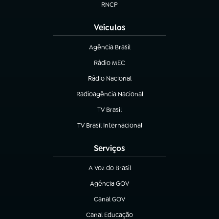
RNCP
(abre em nova aba)
Veículos
Agência Brasil
(abre em nova aba)
Rádio MEC
(abre em nova aba)
Rádio Nacional
Radioagência Nacional
(abre em nova aba)
TV Brasil
(abre em nova aba)
TV Brasil Internacional
(abre em nova aba)
Serviços
A Voz do Brasil
(abre em nova aba)
Agência GOV
(abre em nova aba)
Canal GOV
(abre em nova aba)
Canal Educação
(abre em nova aba)