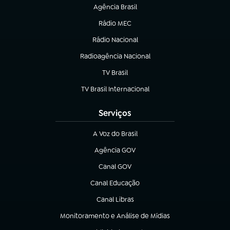
Agência Brasil
(abre em nova aba)
Rádio MEC
(abre em nova aba)
Rádio Nacional
Radioagência Nacional
(abre em nova aba)
TV Brasil
(abre em nova aba)
TV Brasil Internacional
(abre em nova aba)
Serviços
A Voz do Brasil
(abre em nova aba)
Agência GOV
(abre em nova aba)
Canal GOV
(abre em nova aba)
Canal Educação
(abre em nova aba)
Canal Libras
(abre em nova aba)
Monitoramento e Análise de Mídias
(abre em nova aba)