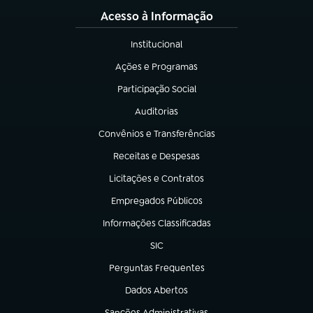
Acesso à Informação
Institucional
(abre em nova aba)
Ações e Programas
(abre em nova aba)
Participação Social
(abre em nova aba)
Auditorias
(abre em nova aba)
Convênios e Transferências
(abre em nova aba)
Receitas e Despesas
(abre em nova aba)
Licitações e Contratos
(abre em nova aba)
Empregados Públicos
(abre em nova aba)
Informações Classificadas
(abre em nova aba)
SIC
(abre em nova aba)
Perguntas Frequentes
(abre em nova aba)
Dados Abertos
(abre em nova aba)
Sanções Administrativas