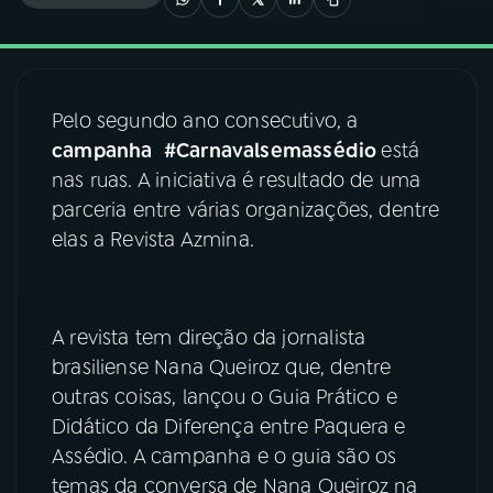
03
PROGRAMAÇÃO
Pelo segundo ano consecutivo, a
04
PROGRAMAS
campanha
#Carnavalsemassédio
está
nas ruas. A iniciativa é resultado de uma
05
PODCASTS
parceria entre várias organizações, dentre
elas a Revista Azmina.
06
VIDEOCASTS
A revista tem direção da jornalista
07
ÚLTIMAS
brasiliense Nana Queiroz que, dentre
outras coisas, lançou o Guia Prático e
08
FESTIVAL DE MÚSICA
Didático da Diferença entre Paquera e
Assédio. A campanha e o guia são os
temas da conversa de Nana Queiroz na
ACOMPANHE A RÁDIO NACIONAL