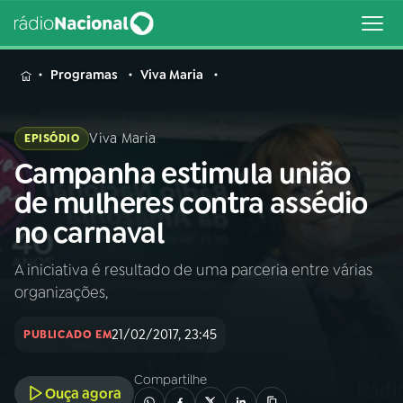
MENU
Programas
Viva Maria
Viva Maria
EPISÓDIO
Campanha estimula união
Buscar
na
de mulheres contra assédio
Rádio
Buscar
no carnaval
Nacional
A iniciativa é resultado de uma parceria entre várias
AO VIVO
organizações,
01
INÍCIO
21/02/2017, 23:45
PUBLICADO EM
Compartilhe
02
A RÁDIO
Ouça agora