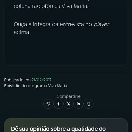
coluna radiofônica Viva Maria.
YouTube
Facebook
Ouça a íntegra da entrevista no
player
Instagram
X
acima.
TikTok
Publicado em
21/02/2017
Episódio
do programa
Viva Maria
Compartilhe
Dê sua opinião sobre a qualidade do