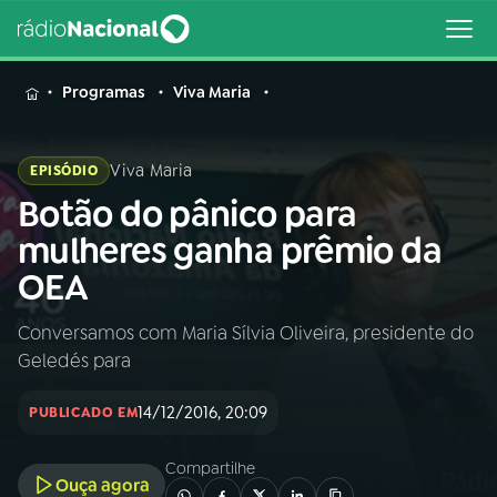
MENU
Programas
Viva Maria
Viva Maria
EPISÓDIO
Botão do pânico para
Buscar
na
mulheres ganha prêmio da
Rádio
Buscar
OEA
Nacional
Conversamos com Maria Sílvia Oliveira, presidente do
AO VIVO
Geledés para
01
INÍCIO
14/12/2016, 20:09
PUBLICADO EM
Compartilhe
02
A RÁDIO
Ouça agora