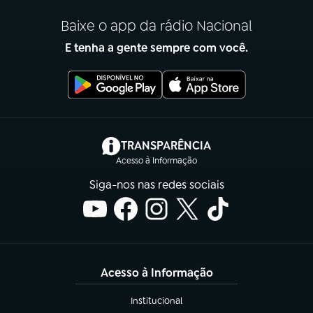
Baixe o app da rádio Nacional
E tenha a gente sempre com você.
(abre em nova aba)
TRANSPARÊNCIA
Acesso à Informação
Siga-nos nas redes sociais
Acesso à Informação
Institucional
(abre em nova aba)