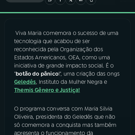
03
PROGRAMAÇÃO
Viva Maria comemora o sucesso de uma
04
PROGRAMAS
tecnologia que acabou de ser
reconhecida pela Organização dos
05
PODCASTS
Estados Americanos, OEA, como uma
iniciativa de grande impacto social. É o
"
botão do pânico
!", uma criação das ongs
06
VIDEOCASTS
Geledés
, Instituto da Mulher Negra e
Themis Gênero e Justiça!
07
ÚLTIMAS
O programa conversa com Maria Silvia
08
FESTIVAL DE MÚSICA
Oliveira, presidenta do Geledés que não
só comemora a conquista mas também
apresenta o funcionamento da
ACOMPANHE A RÁDIO NACIONAL