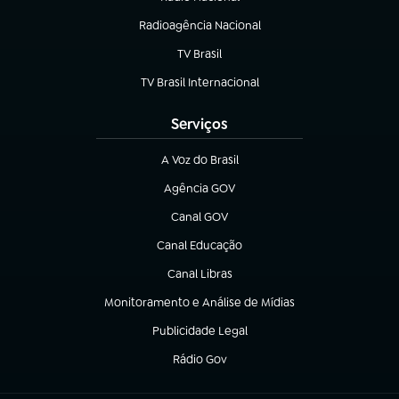
Radioagência Nacional
(abre em nova aba)
TV Brasil
(abre em nova aba)
TV Brasil Internacional
(abre em nova aba)
Serviços
A Voz do Brasil
(abre em nova aba)
Agência GOV
(abre em nova aba)
Canal GOV
(abre em nova aba)
Canal Educação
(abre em nova aba)
Canal Libras
(abre em nova aba)
Monitoramento e Análise de Mídias
(abre em nova aba)
Publicidade Legal
(abre em nova aba)
Rádio Gov
(abre em nova aba)