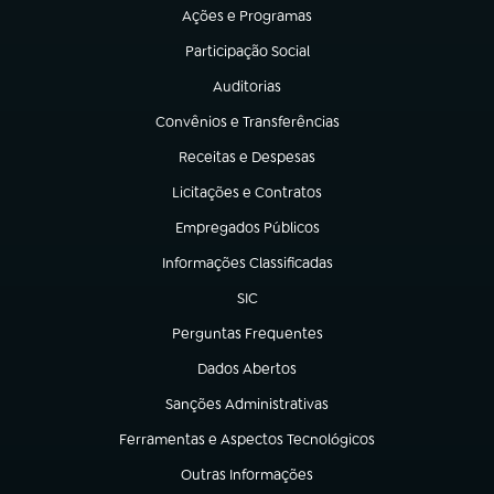
Ações e Programas
(abre em nova aba)
Participação Social
(abre em nova aba)
Auditorias
(abre em nova aba)
Convênios e Transferências
(abre em nova aba)
Receitas e Despesas
(abre em nova aba)
Licitações e Contratos
(abre em nova aba)
Empregados Públicos
(abre em nova aba)
Informações Classificadas
(abre em nova aba)
SIC
(abre em nova aba)
Perguntas Frequentes
(abre em nova aba)
Dados Abertos
(abre em nova aba)
Sanções Administrativas
(abre em nova aba)
Ferramentas e Aspectos Tecnológicos
(abre em nova aba)
Outras Informações
(abre em nova aba)