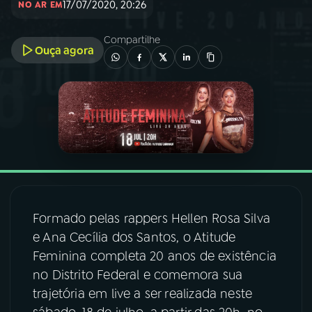
17/07/2020, 20:26
NO AR EM
03
PROGRAMAÇÃO
Compartilhe
Ouça agora
04
PROGRAMAS
05
PODCASTS
06
VIDEOCASTS
Formado pelas rappers Hellen Rosa Silva
07
ÚLTIMAS
e Ana Cecília dos Santos, o Atitude
Feminina completa 20 anos de existência
08
FESTIVAL DE MÚSICA
no Distrito Federal e comemora sua
trajetória em live a ser realizada neste
ACOMPANHE A RÁDIO NACIONAL