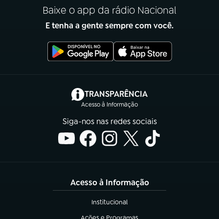
Baixe o app da rádio Nacional
E tenha a gente sempre com você.
(abre em nova aba)
TRANSPARÊNCIA
Acesso à Informação
Siga-nos nas redes sociais
Acesso à Informação
Institucional
(abre em nova aba)
Ações e Programas