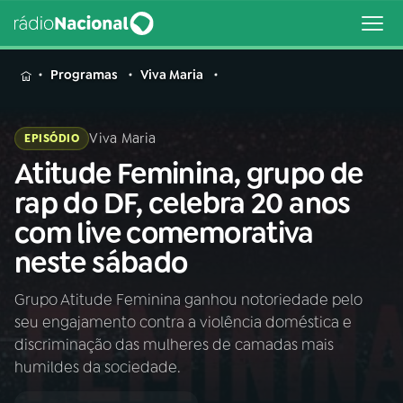
MENU
Programas
Viva Maria
Viva Maria
EPISÓDIO
Atitude Feminina, grupo de
Buscar
na
rap do DF, celebra 20 anos
Rádio
Buscar
com live comemorativa
Nacional
neste sábado
AO VIVO
Grupo Atitude Feminina ganhou notoriedade pelo
seu engajamento contra a violência doméstica e
01
INÍCIO
discriminação das mulheres de camadas mais
humildes da sociedade.
02
A RÁDIO