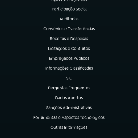
(abre em nova aba)
Participação Social
(abre em nova aba)
Auditorias
(abre em nova aba)
Convênios e Transferências
(abre em nova aba)
Receitas e Despesas
(abre em nova aba)
Licitações e Contratos
(abre em nova aba)
Empregados Públicos
(abre em nova aba)
Informações Classificadas
(abre em nova aba)
SIC
(abre em nova aba)
Perguntas Frequentes
(abre em nova aba)
Dados Abertos
(abre em nova aba)
Sanções Administrativas
(abre em nova aba)
Ferramentas e Aspectos Tecnológicos
(abre em nova aba)
Outras Informações
(abre em nova aba)