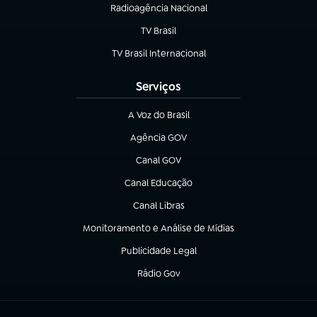
Radioagência Nacional
(abre em nova aba)
TV Brasil
(abre em nova aba)
TV Brasil Internacional
(abre em nova aba)
Serviços
A Voz do Brasil
(abre em nova aba)
Agência GOV
(abre em nova aba)
Canal GOV
(abre em nova aba)
Canal Educação
(abre em nova aba)
Canal Libras
(abre em nova aba)
Monitoramento e Análise de Mídias
(abre em nova aba)
Publicidade Legal
(abre em nova aba)
Rádio Gov
(abre em nova aba)