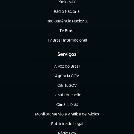
Rádio MEC
(abre em nova aba)
Rádio Nacional
Radioagência Nacional
(abre em nova aba)
TV Brasil
(abre em nova aba)
TV Brasil Internacional
(abre em nova aba)
Serviços
A Voz do Brasil
(abre em nova aba)
Agência GOV
(abre em nova aba)
Canal GOV
(abre em nova aba)
Canal Educação
(abre em nova aba)
Canal Libras
(abre em nova aba)
Monitoramento e Análise de Mídias
(abre em nova aba)
Publicidade Legal
(abre em nova aba)
Rádio Gov