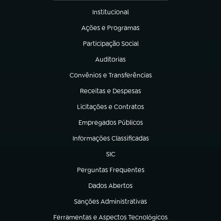
Institucional
(abre em nova aba)
Ações e Programas
(abre em nova aba)
Participação Social
(abre em nova aba)
Auditorias
(abre em nova aba)
Convênios e Transferências
(abre em nova aba)
Receitas e Despesas
(abre em nova aba)
Licitações e Contratos
(abre em nova aba)
Empregados Públicos
(abre em nova aba)
Informações Classificadas
(abre em nova aba)
SIC
(abre em nova aba)
Perguntas Frequentes
(abre em nova aba)
Dados Abertos
(abre em nova aba)
Sanções Administrativas
(abre em nova aba)
Ferramentas e Aspectos Tecnológicos
(abre em nova aba)