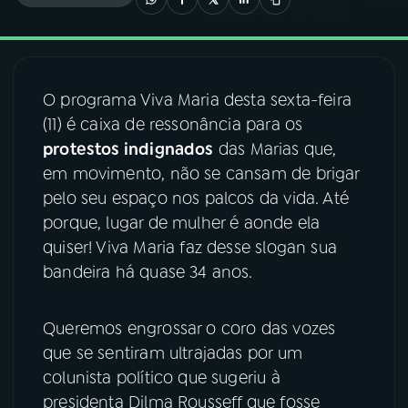
03
PROGRAMAÇÃO
O programa Viva Maria desta sexta-feira
04
PROGRAMAS
(11) é caixa de ressonância para os
protestos indignados
das Marias que,
05
PODCASTS
em movimento, não se cansam de brigar
pelo seu espaço nos palcos da vida. Até
porque, lugar de mulher é aonde ela
06
VIDEOCASTS
quiser! Viva Maria faz desse slogan sua
bandeira há quase 34 anos.
07
ÚLTIMAS
Queremos engrossar o coro das vozes
08
FESTIVAL DE MÚSICA
que se sentiram ultrajadas por um
colunista político que sugeriu à
presidenta Dilma Rousseff que fosse
ACOMPANHE A RÁDIO NACIONAL