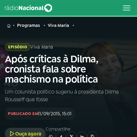
MENU
Programas
Viva Maria
Viva Maria
EPISÓDIO
Após críticas à Dilma,
Buscar
na
cronista fala sobre
Rádio
Buscar
machismo na política
Nacional
Um colunista político sugeriu à presidenta Dilma
AO VIVO
Rousseff que fosse
01
INÍCIO
11/09/2015, 15:01
PUBLICADO EM
Compartilhe
02
A RÁDIO
Ouça agora