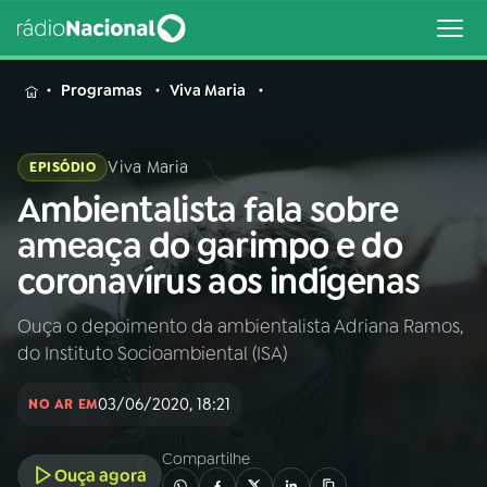
MENU
Programas
Viva Maria
Viva Maria
EPISÓDIO
Ambientalista fala sobre
Buscar
na
ameaça do garimpo e do
Rádio
Buscar
coronavírus aos indígenas
Nacional
Ouça o depoimento da ambientalista Adriana Ramos,
AO VIVO
do Instituto Socioambiental (ISA)
01
INÍCIO
03/06/2020, 18:21
NO AR EM
Compartilhe
02
A RÁDIO
Ouça agora