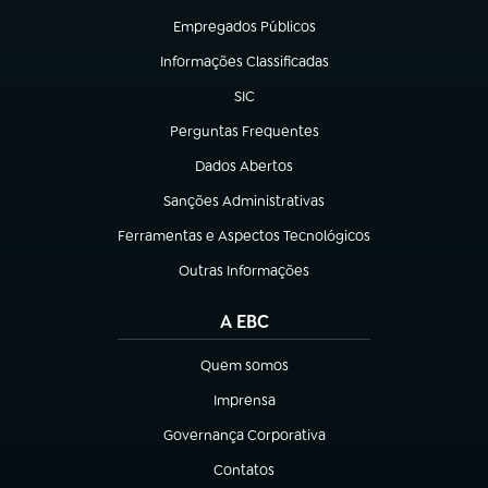
Empregados Públicos
(abre em nova aba)
Informações Classificadas
(abre em nova aba)
SIC
(abre em nova aba)
Perguntas Frequentes
(abre em nova aba)
Dados Abertos
(abre em nova aba)
Sanções Administrativas
(abre em nova aba)
Ferramentas e Aspectos Tecnológicos
(abre em nova aba)
Outras Informações
(abre em nova aba)
A EBC
Quem somos
(abre em nova aba)
Imprensa
(abre em nova aba)
Governança Corporativa
(abre em nova aba)
Contatos
(abre em nova aba)