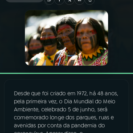
03
PROGRAMAÇÃO
04
PROGRAMAS
05
PODCASTS
06
VIDEOCASTS
Desde que foi criado em 1972, há 48 anos,
07
ÚLTIMAS
pela primeira vez, o Dia Mundial do Meio
Ambiente, celebrado 5 de junho, será
08
FESTIVAL DE MÚSICA
comemorado longe dos parques, ruas e
avenidas por conta da pandemia do
ACOMPANHE A RÁDIO NACIONAL