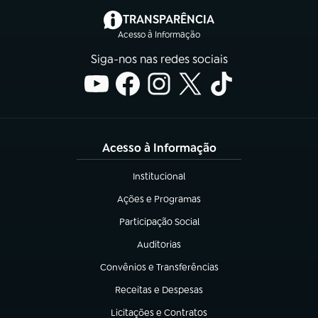
(abre em nova aba)
TRANSPARÊNCIA
Acesso à Informação
Siga-nos nas redes sociais
Acesso à Informação
Institucional
(abre em nova aba)
Ações e Programas
(abre em nova aba)
Participação Social
(abre em nova aba)
Auditorias
(abre em nova aba)
Convênios e Transferências
(abre em nova aba)
Receitas e Despesas
(abre em nova aba)
Licitações e Contratos
(abre em nova aba)