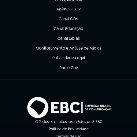
(abre em nova aba)
Agência GOV
(abre em nova aba)
Canal GOV
(abre em nova aba)
Canal Educação
(abre em nova aba)
Canal Libras
(abre em nova aba)
Monitoramento e Análise de Mídias
(abre em nova aba)
Publicidade Legal
(abre em nova aba)
Rádio Gov
(abre em nova aba)
© Todos os direitos reservados pela EBC
Política de Privacidade
(abre em nova aba)
Termos de uso