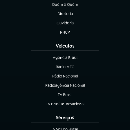
Quem é Quem
(abre em nova aba)
Diretoria
(abre em nova aba)
Ouvidoria
(abre em nova aba)
RNCP
(abre em nova aba)
Veículos
Agência Brasil
(abre em nova aba)
Rádio MEC
(abre em nova aba)
Rádio Nacional
Radioagência Nacional
(abre em nova aba)
TV Brasil
(abre em nova aba)
TV Brasil Internacional
(abre em nova aba)
Serviços
A Voz do Brasil