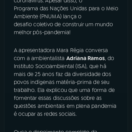
coronavírus. Apesar disso, o
Programa das Nações Unidas para o Meio
YouTube
Facebook
Ambiente (PNUMA) lança o
desafio coletivo de construir um mundo
Instagram
X
melhor pós-pandemia!
TikTok
A apresentadora Mara Régia conversa
com a ambientalista
Adriana Ramos
, do
Instituto Socioambiental (ISA), que há
mais de 25 anos faz da diversidade dos
povos indígenas matéria-prima de seu
trabalho. Ela explicou que uma forma de
fomentar essas discussões sobre as
questões ambientais em plena pandemia
é ocupar as redes sociais.