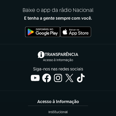
Baixe o app da rádio Nacional
E tenha a gente sempre com você.
(abre em nova aba)
TRANSPARÊNCIA
Acesso à Informação
Siga-nos nas redes sociais
Acesso à Informação
Institucional
(abre em nova aba)