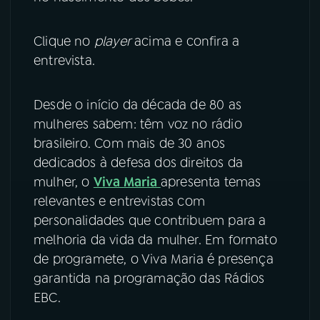
YouTube
Facebook
Clique no
player
acima e confira a
entrevista.
Instagram
X
TikTok
Desde o início da década de 80 as
mulheres sabem: têm voz no rádio
brasileiro. Com mais de 30 anos
dedicados à defesa dos direitos da
mulher, o
Viva Maria
apresenta temas
relevantes e entrevistas com
personalidades que contribuem para a
melhoria da vida da mulher. Em formato
de programete, o Viva Maria é presença
garantida na programação das Rádios
EBC.