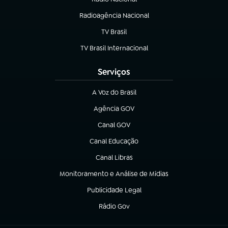
Radioagência Nacional
(abre em nova aba)
TV Brasil
(abre em nova aba)
TV Brasil Internacional
(abre em nova aba)
Serviços
A Voz do Brasil
(abre em nova aba)
Agência GOV
(abre em nova aba)
Canal GOV
(abre em nova aba)
Canal Educação
(abre em nova aba)
Canal Libras
(abre em nova aba)
Monitoramento e Análise de Mídias
(abre em nova aba)
Publicidade Legal
(abre em nova aba)
Rádio Gov
(abre em nova aba)