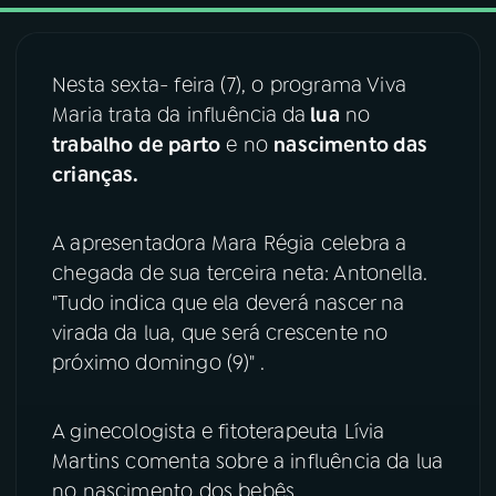
03
PROGRAMAÇÃO
Nesta sexta- feira (7), o programa Viva
Maria trata da influência
da
lua
no
04
PROGRAMAS
trabalho de parto
e no
nascimento das
crianças.
05
PODCASTS
A apresentadora Mara Régia celebra a
chegada de sua terceira neta: Antonella.
06
VIDEOCASTS
"Tudo indica que ela deverá nascer na
virada da lua, que será crescente no
07
ÚLTIMAS
próximo domingo (9)" .
08
FESTIVAL DE MÚSICA
A ginecologista e fitoterapeuta Lívia
Martins comenta sobre a influência da lua
no nascimento dos bebês.
ACOMPANHE A RÁDIO NACIONAL