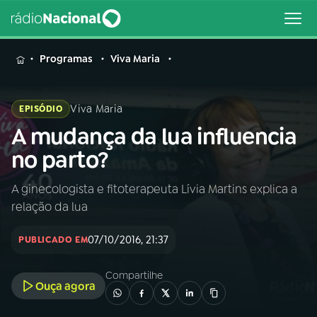
MENU
Programas
Viva Maria
Viva Maria
EPISÓDIO
A mudança da lua influencia
Buscar
na
no parto?
Rádio
Buscar
Nacional
A ginecologista e fitoterapeuta Lívia Martins explica a
relação da lua
AO VIVO
07/10/2016, 21:37
PUBLICADO EM
01
INÍCIO
Compartilhe
Ouça agora
02
A RÁDIO