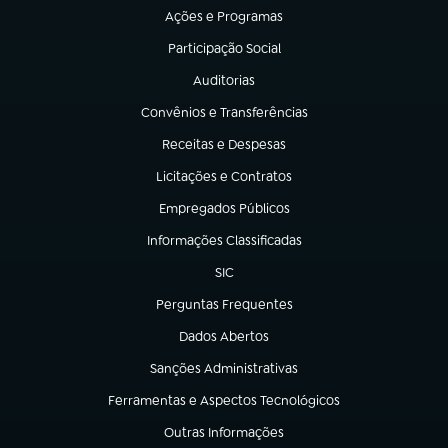
Ações e Programas
(abre em nova aba)
Participação Social
(abre em nova aba)
Auditorias
(abre em nova aba)
Convênios e Transferências
(abre em nova aba)
Receitas e Despesas
(abre em nova aba)
Licitações e Contratos
(abre em nova aba)
Empregados Públicos
(abre em nova aba)
Informações Classificadas
(abre em nova aba)
SIC
(abre em nova aba)
Perguntas Frequentes
(abre em nova aba)
Dados Abertos
(abre em nova aba)
Sanções Administrativas
(abre em nova aba)
Ferramentas e Aspectos Tecnológicos
(abre em nova aba)
Outras Informações
(abre em nova aba)