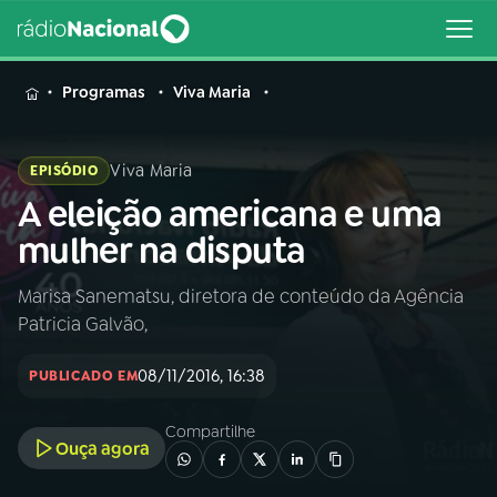
MENU
Programas
Viva Maria
Viva Maria
EPISÓDIO
A eleição americana e uma
Buscar
na
mulher na disputa
Rádio
Buscar
Nacional
Marisa Sanematsu, diretora de conteúdo da Agência
Patricia Galvão,
AO VIVO
08/11/2016, 16:38
PUBLICADO EM
01
INÍCIO
Compartilhe
Ouça agora
02
A RÁDIO