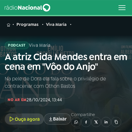
MENU
Programas
Viva Maria
Viva Maria
PODCAST
A atriz Cida Mendes entra em
Buscar
na
cena em "Vôo do Anjo"
Rádio
Buscar
Nacional
Na pele de Dora ela fala sobre o privilégio de
contracenar com Othon Bastos
AO VIVO
28/10/2024, 13:44
NO AR EM
01
INÍCIO
Compartilhe
Baixar
Ouça agora
02
A RÁDIO