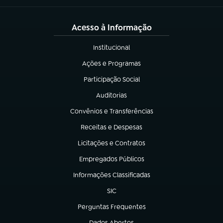
Acesso à Informação
Institucional
(abre em nova aba)
Ações e Programas
(abre em nova aba)
Participação Social
(abre em nova aba)
Auditorias
(abre em nova aba)
Convênios e Transferências
(abre em nova aba)
Receitas e Despesas
(abre em nova aba)
Licitações e Contratos
(abre em nova aba)
Empregados Públicos
(abre em nova aba)
Informações Classificadas
(abre em nova aba)
SIC
(abre em nova aba)
Perguntas Frequentes
(abre em nova aba)
Dados Abertos