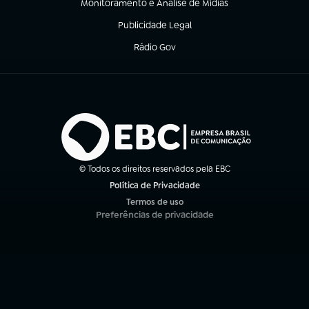
Monitoramento e Análise de Mídias
(abre em nova aba)
Publicidade Legal
(abre em nova aba)
Rádio Gov
(abre em nova aba)
© Todos os direitos reservados pela EBC
Política de Privacidade
(abre em nova aba)
Termos de uso
(abre em nova aba)
Preferências de privacidade