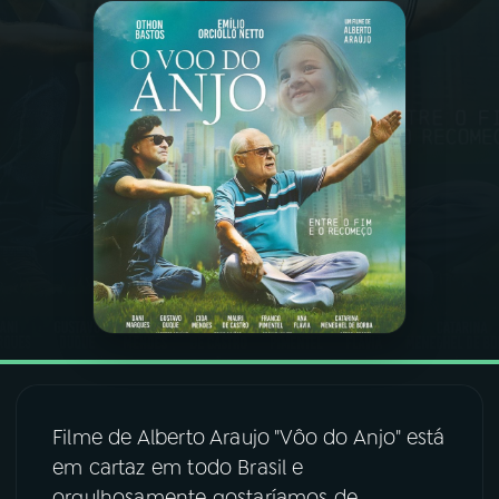
03
PROGRAMAÇÃO
04
PROGRAMAS
05
PODCASTS
06
VIDEOCASTS
07
ÚLTIMAS
08
FESTIVAL DE MÚSICA
Filme de Alberto Araujo "Vôo do Anjo" está
em cartaz em todo Brasil e
ACOMPANHE A RÁDIO NACIONAL
orgulhosamente gostaríamos de