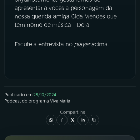
apresentar a vocês a personagem da
YouTube
Facebook
nossa querida amiga Cida Mendes que
tem nome de música - Dora.
Instagram
X
TikTok
Escute a entrevista no
player a
cima.
Publicado em
28/10/2024
Podcast
do programa
Viva Maria
Compartilhe