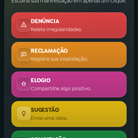
Escolha sua manifestação em apenas um clique.
DENÚNCIA
Relate irregularidades.
RECLAMAÇÃO
Registre sua insatisfação.
ELOGIO
Compartilhe algo positivo.
SUGESTÃO
Envie uma ideia.