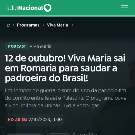
MENU
Programas
Viva Maria
Viva Maria
PODCAST
12 de outubro! Viva Maria sai
Buscar
na
em Romaria para saudar a
Rádio
Buscar
padroeira do Brasil!
Nacional
Em tempos de guerra, o som do sino da paz pelo fim
AO VIVO
do conflito entre Israel e Palestina. O programa ouve
a vice-reitora da Unipaz , Lydia Rebouças
01
INÍCIO
12/10/2023, 11:00
NO AR EM
02
A RÁDIO
Compartilhe