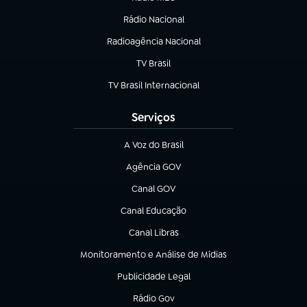
(abre em nova aba)
Rádio Nacional
Radioagência Nacional
(abre em nova aba)
TV Brasil
(abre em nova aba)
TV Brasil Internacional
(abre em nova aba)
Serviços
A Voz do Brasil
(abre em nova aba)
Agência GOV
(abre em nova aba)
Canal GOV
(abre em nova aba)
Canal Educação
(abre em nova aba)
Canal Libras
(abre em nova aba)
Monitoramento e Análise de Mídias
(abre em nova aba)
Publicidade Legal
(abre em nova aba)
Rádio Gov
(abre em nova aba)