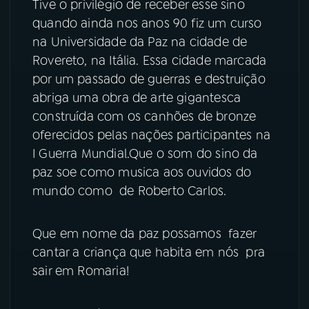
Tive o privilégio de receber esse sino
quando ainda nos anos 90 fiz um curso
YouTube
Facebook
na Universidade da Paz na cidade de
Rovereto, na Itália. Essa cidade marcada
Instagram
X
por um passado de guerras e destruição
TikTok
abriga uma obra de arte gigantesca
construída com os canhões de bronze
oferecidos pelas nações participantes na
I Guerra Mundial.Que o som do sino da
paz soe como musica aos ouvidos do
mundo como de Roberto Carlos.
Que em nome da paz possamos fazer
cantar a criança que habita em nós pra
sair em Romaria!