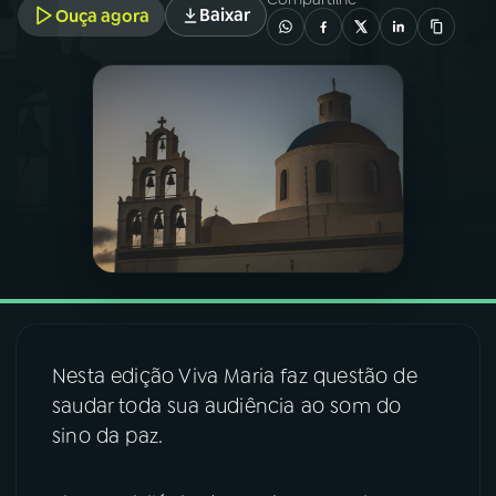
Baixar
Ouça agora
03
PROGRAMAÇÃO
04
PROGRAMAS
05
PODCASTS
06
VIDEOCASTS
07
ÚLTIMAS
Nesta edição Viva Maria faz questão de
saudar toda sua audiência ao som do
08
FESTIVAL DE MÚSICA
sino da paz.
ACOMPANHE A RÁDIO NACIONAL