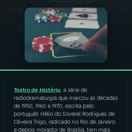
03
PROGRAMAÇÃO
04
PROGRAMAS
05
PODCASTS
06
VIDEOCASTS
Teatro de Mistério
, a série de
07
ÚLTIMAS
radiodramaturgia que marcou as décadas
de 1950, 1960 e 1970, escrita pelo
08
FESTIVAL DE MÚSICA
português Hélio do Soveral Rodrigues de
Oliveira Trigo, radicado no Rio de Janeiro
e depois morador de Brasília, tem mais
ACOMPANHE A RÁDIO NACIONAL