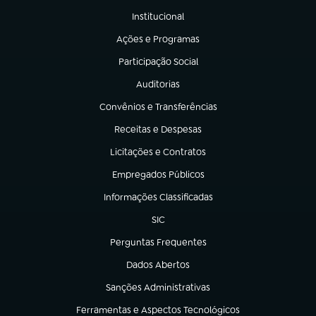
Institucional
(abre em nova aba)
Ações e Programas
(abre em nova aba)
Participação Social
(abre em nova aba)
Auditorias
(abre em nova aba)
Convênios e Transferências
(abre em nova aba)
Receitas e Despesas
(abre em nova aba)
Licitações e Contratos
(abre em nova aba)
Empregados Públicos
(abre em nova aba)
Informações Classificadas
(abre em nova aba)
SIC
(abre em nova aba)
Perguntas Frequentes
(abre em nova aba)
Dados Abertos
(abre em nova aba)
Sanções Administrativas
(abre em nova aba)
Ferramentas e Aspectos Tecnológicos
(abre em nova aba)