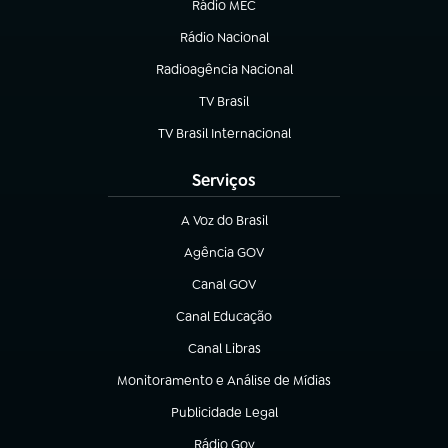
Rádio MEC
(abre em nova aba)
Rádio Nacional
Radioagência Nacional
(abre em nova aba)
TV Brasil
(abre em nova aba)
TV Brasil Internacional
(abre em nova aba)
Serviços
A Voz do Brasil
(abre em nova aba)
Agência GOV
(abre em nova aba)
Canal GOV
(abre em nova aba)
Canal Educação
(abre em nova aba)
Canal Libras
(abre em nova aba)
Monitoramento e Análise de Mídias
(abre em nova aba)
Publicidade Legal
(abre em nova aba)
Rádio Gov