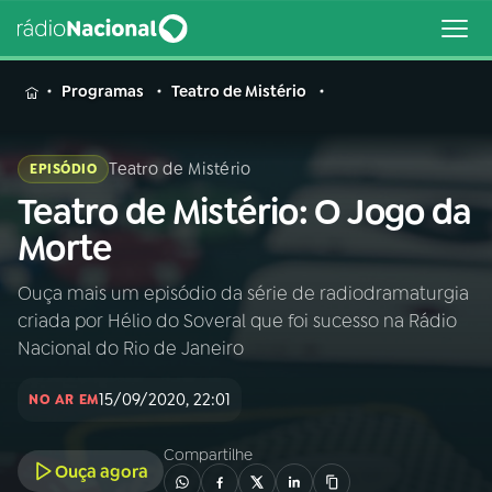
MENU
Programas
Teatro de Mistério
Teatro de Mistério
EPISÓDIO
Teatro de Mistério: O Jogo da
Buscar
na
Morte
Rádio
Buscar
Nacional
Ouça mais um episódio da série de radiodramaturgia
criada por Hélio do Soveral que foi sucesso na Rádio
AO VIVO
Nacional do Rio de Janeiro
15/09/2020, 22:01
01
INÍCIO
NO AR EM
Compartilhe
Ouça agora
02
A RÁDIO