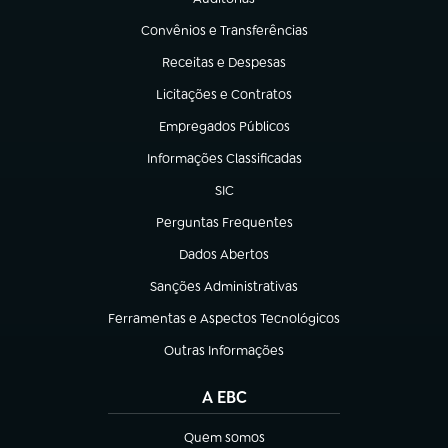
(abre em nova aba)
Convênios e Transferências
(abre em nova aba)
Receitas e Despesas
(abre em nova aba)
Licitações e Contratos
(abre em nova aba)
Empregados Públicos
(abre em nova aba)
Informações Classificadas
(abre em nova aba)
SIC
(abre em nova aba)
Perguntas Frequentes
(abre em nova aba)
Dados Abertos
(abre em nova aba)
Sanções Administrativas
(abre em nova aba)
Ferramentas e Aspectos Tecnológicos
(abre em nova aba)
Outras Informações
(abre em nova aba)
A EBC
Quem somos
(abre em nova aba)