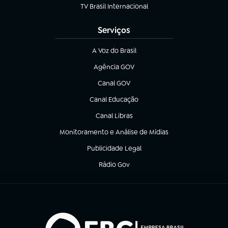
TV Brasil Internacional
(abre em nova aba)
Serviços
A Voz do Brasil
(abre em nova aba)
Agência GOV
(abre em nova aba)
Canal GOV
(abre em nova aba)
Canal Educação
(abre em nova aba)
Canal Libras
(abre em nova aba)
Monitoramento e Análise de Mídias
(abre em nova aba)
Publicidade Legal
(abre em nova aba)
Rádio Gov
(abre em nova aba)