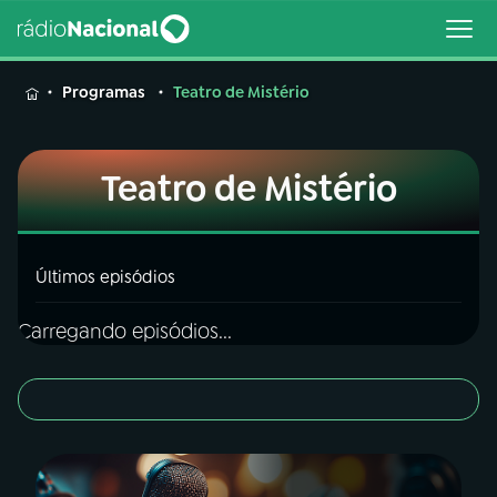
MENU
Programas
Teatro de Mistério
Teatro de Mistério
Buscar
na
Rádio
Buscar
Últimos episódios
Nacional
Carregando episódios...
AO VIVO
01
INÍCIO
02
A RÁDIO