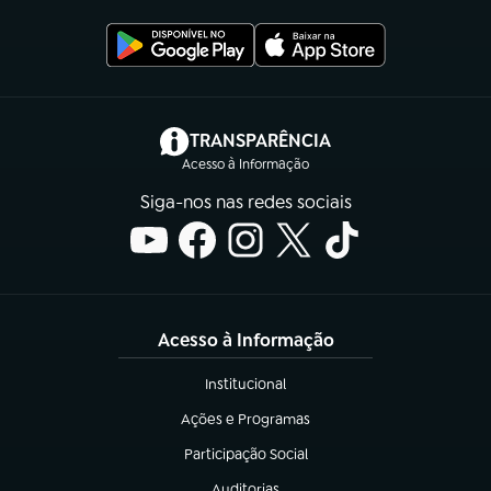
(abre em nova aba)
TRANSPARÊNCIA
Acesso à Informação
Siga-nos nas redes sociais
Acesso à Informação
Institucional
(abre em nova aba)
Ações e Programas
(abre em nova aba)
Participação Social
(abre em nova aba)
Auditorias