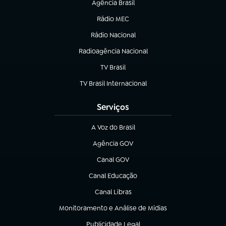
Agência Brasil
(abre em nova aba)
Rádio MEC
(abre em nova aba)
Rádio Nacional
Radioagência Nacional
(abre em nova aba)
TV Brasil
(abre em nova aba)
TV Brasil Internacional
(abre em nova aba)
Serviços
A Voz do Brasil
(abre em nova aba)
Agência GOV
(abre em nova aba)
Canal GOV
(abre em nova aba)
Canal Educação
(abre em nova aba)
Canal Libras
(abre em nova aba)
Monitoramento e Análise de Mídias
(abre em nova aba)
Publicidade Legal