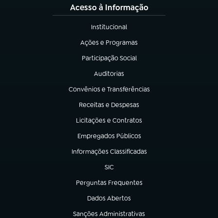
Acesso à Informação
Institucional
(abre em nova aba)
Ações e Programas
(abre em nova aba)
Participação Social
(abre em nova aba)
Auditorias
(abre em nova aba)
Convênios e Transferências
(abre em nova aba)
Receitas e Despesas
(abre em nova aba)
Licitações e Contratos
(abre em nova aba)
Empregados Públicos
(abre em nova aba)
Informações Classificadas
(abre em nova aba)
SIC
(abre em nova aba)
Perguntas Frequentes
(abre em nova aba)
Dados Abertos
(abre em nova aba)
Sanções Administrativas
(abre em nova aba)