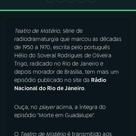
03
PROGRAMAÇÃO
Teatro de Mistério
, série de
04
PROGRAMAS
radiodramaturgia que marcou as décadas
de 1950 a 1970, escrita pelo português
Hélio do Soveral Rodrigues de Oliveira
05
PODCASTS
Trigo, radicado no Rio de Janeiro e
depois morador de Brasília, tem mais um
06
VIDEOCASTS
episódio publicado no site da
Rádio
Nacional do Rio de Janeiro
.
07
ÚLTIMAS
Ouça, no
player
acima, a íntegra do
episódio "Morte em Guadalupe".
08
FESTIVAL DE MÚSICA
O
Teatro de Mistério
é transmitido aos
ACOMPANHE A RÁDIO NACIONAL