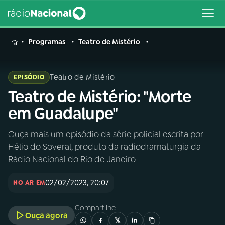
MENU
Programas
Teatro de Mistério
Teatro de Mistério
EPISÓDIO
Teatro de Mistério: "Morte
Buscar
na
em Guadalupe"
Rádio
Buscar
Nacional
Ouça mais um episódio da série policial escrita por
Hélio do Soveral, produto da radiodramaturgia da
AO VIVO
Rádio Nacional do Rio de Janeiro
02/02/2023, 20:07
01
INÍCIO
NO AR EM
Compartilhe
Ouça agora
02
A RÁDIO