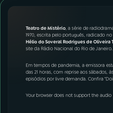
07
ÚLTIMAS
08
FESTIVAL DE MÚSICA
Teatro de Mistério
, a série de radiodra
ACOMPANHE A RÁDIO NACIONAL
1970, escrita pelo português, radicado no
Hélio do Soveral Rodrigues de Oliveira 
YouTube
Facebook
site da Rádio Nacional do Rio de Janeiro.
Instagram
X
Em tempos de pandemia, a emissora está t
TikTok
das 21 horas, com reprise aos sábados, à
episódios por livre demanda. Confira "Do
Your browser does not support the audio