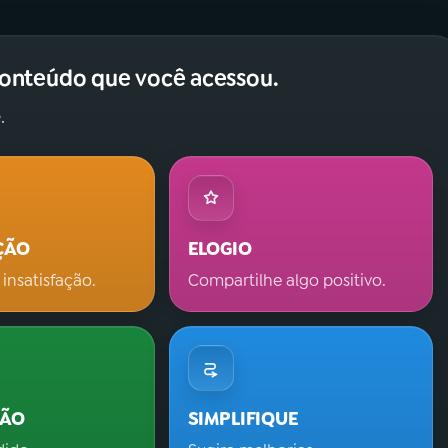
conteúdo que você acessou.
.
ÇÃO
ELOGIO
 insatisfação.
Compartilhe algo positivo.
ÇÃO
SIMPLIFIQUE