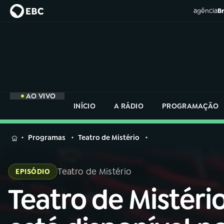
agência
Br
AO VIVO
INÍCIO
A RÁDIO
PROGRAMAÇÃO
MENU
Programas
Teatro de Mistério
Buscar
na
Teatro de Mistério
EPISÓDIO
Rádio
Buscar
Nacional
Teatro de Mistéri
Buscar
na
Rádio
AO VIVO