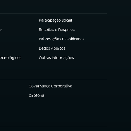
Participação Social
(abre em nova aba)
as
Receitas e Despesas
(abre em nova aba)
Informações Classificadas
(abre em nova aba)
Dados Abertos
(abre em nova aba)
Tecnológicos
Outras Informações
(abre em nova aba)
Governança Corporativa
(abre em nova aba)
Diretoria
(abre em nova aba)