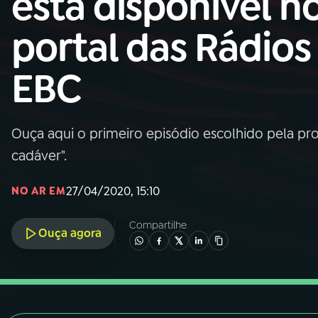
está disponível n
Nacional
portal das Rádios
01
INÍCIO
EBC
02
A RÁDIO
Ouça aqui o primeiro episódio escolhido pela pr
03
PROGRAMAÇÃO
cadáver".
04
PROGRAMAS
27/04/2020, 15:10
NO AR EM
Compartilhe
05
PODCASTS
Ouça agora
06
VIDEOCASTS