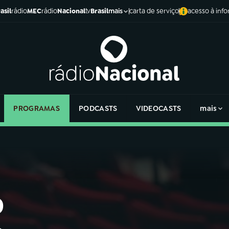
asil
rádio
MEC
rádio
Nacional
tv
Brasil
carta de serviço
acesso à inf
mais
PROGRAMAS
PODCASTS
VIDEOCASTS
mais
o