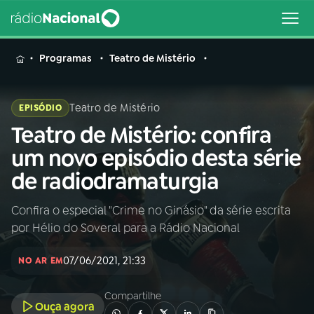
MENU
Programas
Teatro de Mistério
Teatro de Mistério
EPISÓDIO
Teatro de Mistério: confira
Buscar
na
um novo episódio desta série
Rádio
Buscar
de radiodramaturgia
Nacional
Confira o especial "Crime no Ginásio" da série escrita
AO VIVO
por Hélio do Soveral para a Rádio Nacional
01
INÍCIO
07/06/2021, 21:33
NO AR EM
Compartilhe
02
A RÁDIO
Ouça agora