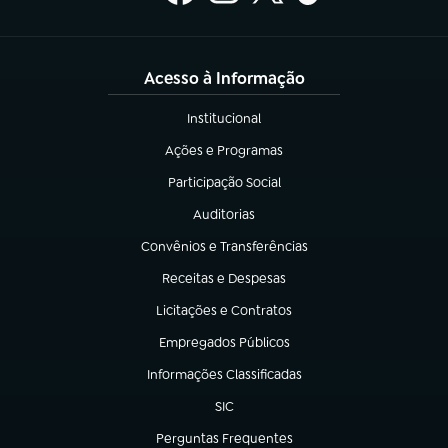
Acesso à Informação
Institucional
(abre em nova aba)
Ações e Programas
(abre em nova aba)
Participação Social
(abre em nova aba)
Auditorias
(abre em nova aba)
Convênios e Transferências
(abre em nova aba)
Receitas e Despesas
(abre em nova aba)
Licitações e Contratos
(abre em nova aba)
Empregados Públicos
(abre em nova aba)
Informações Classificadas
(abre em nova aba)
SIC
(abre em nova aba)
Perguntas Frequentes
(abre em nova aba)