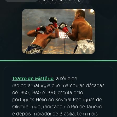
03
PROGRAMAÇÃO
04
PROGRAMAS
05
PODCASTS
06
VIDEOCASTS
Teatro de Mistério
, a série de
07
ÚLTIMAS
radiodramaturgia que marcou as décadas
de 1950, 1960 e 1970, escrita pelo
08
FESTIVAL DE MÚSICA
português Hélio do Soveral Rodrigues de
Oliveira Trigo, radicado no Rio de Janeiro
e depois morador de Brasília, tem mais
ACOMPANHE A RÁDIO NACIONAL