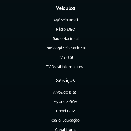
Veículos
Agência Brasil
(abre em nova aba)
Rádio MEC
(abre em nova aba)
Rádio Nacional
Radioagência Nacional
(abre em nova aba)
TV Brasil
(abre em nova aba)
TV Brasil Internacional
(abre em nova aba)
Serviços
A Voz do Brasil
(abre em nova aba)
Agência GOV
(abre em nova aba)
Canal GOV
(abre em nova aba)
Canal Educação
(abre em nova aba)
Canal Libras