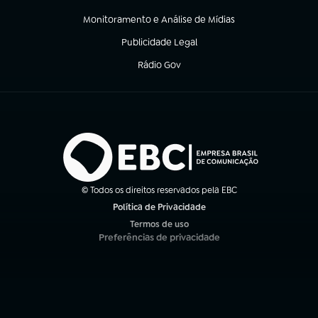
(abre em nova aba)
Monitoramento e Análise de Mídias
(abre em nova aba)
Publicidade Legal
(abre em nova aba)
Rádio Gov
(abre em nova aba)
© Todos os direitos reservados pela EBC
Política de Privacidade
(abre em nova aba)
Termos de uso
(abre em nova aba)
Preferências de privacidade