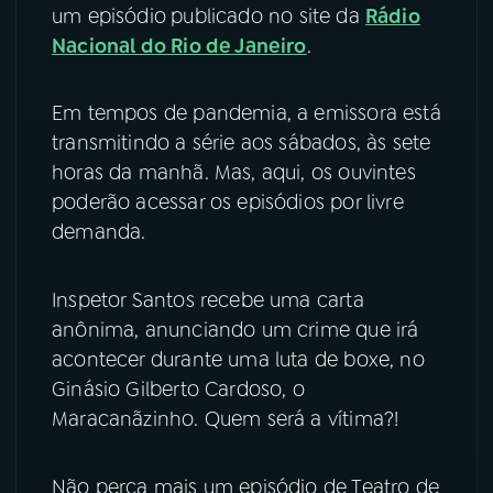
um episódio
publicado no site da
Rádio
YouTube
Facebook
Nacional do Rio de Janeiro
.
Instagram
X
Em tempos de pandemia, a emissora está
transmitindo a série aos sábados, às sete
TikTok
horas da manhã. Mas, aqui, os ouvintes
poderão acessar os episódios por livre
demanda.
Inspetor Santos recebe uma carta
anônima, anunciando um crime que irá
acontecer durante uma luta de boxe, no
Ginásio Gilberto Cardoso, o
Maracanãzinho. Quem será a vítima?!
Não perca mais um episódio de Teatro de