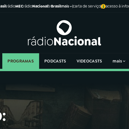
asil
rádio
MEC
rádio
Nacional
tv
Brasil
carta de serviço
acesso à inf
mais
PROGRAMAS
PODCASTS
VIDEOCASTS
mais
: