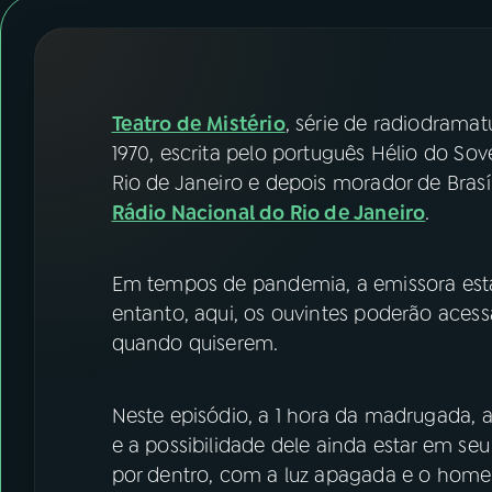
07
ÚLTIMAS
08
FESTIVAL DE MÚSICA
Teatro de Mistério
, série de radiodrama
ACOMPANHE A RÁDIO NACIONAL
1970, escrita pelo português Hélio do Sov
Rio de Janeiro e depois morador de Brasí
YouTube
Facebook
Rádio Nacional do Rio de Janeiro
.
Instagram
X
Em tempos de pandemia, a emissora está 
TikTok
entanto, aqui, os ouvintes poderão aces
quando quiserem.
Neste episódio, a 1 hora da madrugada, a
e a possibilidade dele ainda estar em seu
por dentro, com a luz apagada e o home