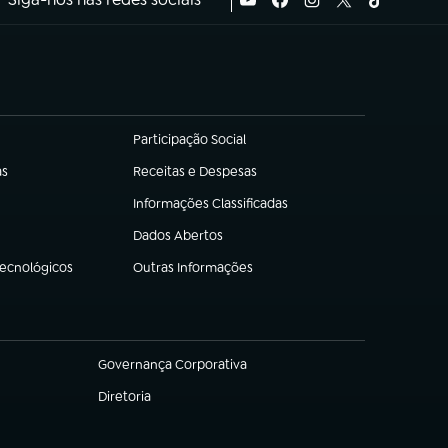
Participação Social
(abre em nova aba)
as
Receitas e Despesas
(abre em nova aba)
Informações Classificadas
(abre em nova aba)
Dados Abertos
(abre em nova aba)
Tecnológicos
Outras Informações
(abre em nova aba)
Governança Corporativa
(abre em nova aba)
Diretoria
(abre em nova aba)