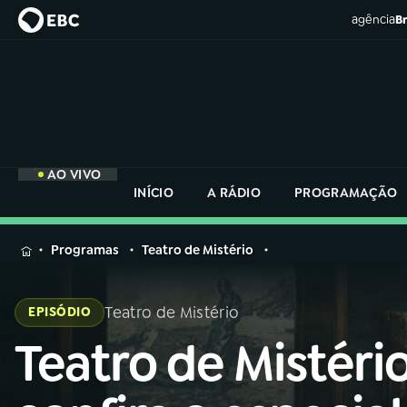
agência
Br
AO VIVO
INÍCIO
A RÁDIO
PROGRAMAÇÃO
MENU
Programas
Teatro de Mistério
Buscar
na
Teatro de Mistério
EPISÓDIO
Rádio
Buscar
Nacional
Teatro de Mistério
Buscar
na
Rádio
AO VIVO