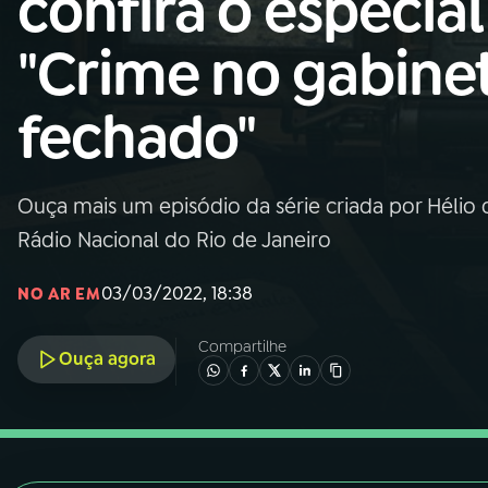
confira o especial
Nacional
"Crime no gabine
01
INÍCIO
fechado"
02
A RÁDIO
Ouça mais um episódio da série criada por Hélio 
03
PROGRAMAÇÃO
Rádio Nacional do Rio de Janeiro
04
PROGRAMAS
03/03/2022, 18:38
NO AR EM
Compartilhe
05
PODCASTS
Ouça agora
06
VIDEOCASTS