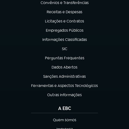
Convênios e Transferências
(abre em nova aba)
Receitas e Despesas
(abre em nova aba)
Licitações e Contratos
(abre em nova aba)
Empregados Públicos
(abre em nova aba)
Informações Classificadas
(abre em nova aba)
SIC
(abre em nova aba)
Perguntas Frequentes
(abre em nova aba)
Dados Abertos
(abre em nova aba)
Sanções Administrativas
(abre em nova aba)
Ferramentas e Aspectos Tecnológicos
(abre em nova aba)
Outras Informações
(abre em nova aba)
A EBC
Quem somos
(abre em nova aba)