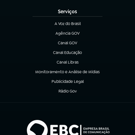
Serviços
A Voz do Brasil
(abre em nova aba)
Agência GOV
(abre em nova aba)
Canal GOV
(abre em nova aba)
Canal Educação
(abre em nova aba)
Canal Libras
(abre em nova aba)
Monitoramento e Análise de Mídias
(abre em nova aba)
Publicidade Legal
(abre em nova aba)
Rádio Gov
(abre em nova aba)