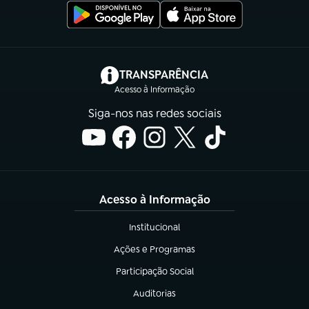
(abre em nova aba)
TRANSPARÊNCIA
Acesso à Informação
Siga-nos nas redes sociais
Acesso à Informação
Institucional
(abre em nova aba)
Ações e Programas
(abre em nova aba)
Participação Social
(abre em nova aba)
Auditorias
(abre em nova aba)