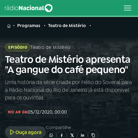
MENU
Programas
Teatro de Mistério
Teatro de Mistério
EPISÓDIO
Teatro de Mistério apresenta
Buscar
na
"A gangue do café pequeno"
Rádio
Buscar
Nacional
Uma história da série criada por Hélio do Soveral para
a Rádio Nacional do Rio de Janeiro já está disponível
AO VIVO
para os ouvintes
05/12/2020, 00:00
01
INÍCIO
NO AR EM
Compartilhe
Ouça agora
02
A RÁDIO