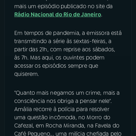
mais um episódio
publicado no site da
YouTube
Facebook
Rádio Nacional do Rio de Janeiro
.
Instagram
X
Em tempos de pandemia, a emissora está
transmitindo a série às sextas-feiras, a
TikTok
partir das 21h, com reprise aos sábados,
às 7h. Mas aqui, os ouvintes podem
acessar os episódios sempre que
quiserem.
"Quanto mais negamos um crime, mais a
consciência nos obriga a pensar nele".
Amália recorre à polícia para resolver
uma questão incômoda, no Morro do
Cafezal, em Rocha Miranda, na Favela do
Café Pequeno... uma milícia chefiada pelo