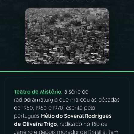
03
PROGRAMAÇÃO
04
PROGRAMAS
05
PODCASTS
06
VIDEOCASTS
Teatro de Mistério
, a série de
07
ÚLTIMAS
radiodramaturgia que marcou as décadas
de 1950, 1960 e 1970, escrita pelo
08
FESTIVAL DE MÚSICA
português
Hélio do Soveral Rodrigues
de Oliveira Trigo
, radicado no Rio de
Janeiro e depois morador de Brasília, tem
ACOMPANHE A RÁDIO NACIONAL