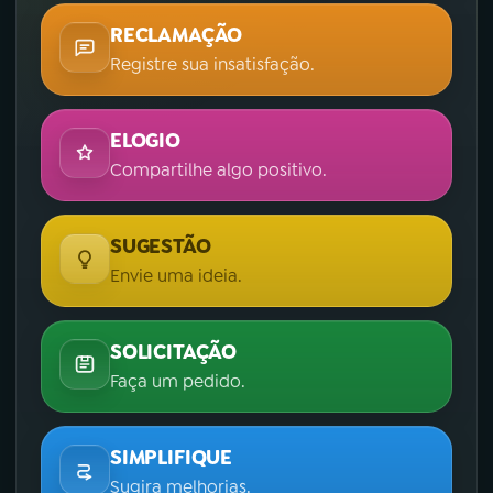
RECLAMAÇÃO
Registre sua insatisfação.
ELOGIO
Compartilhe algo positivo.
SUGESTÃO
Envie uma ideia.
SOLICITAÇÃO
Faça um pedido.
SIMPLIFIQUE
Sugira melhorias.