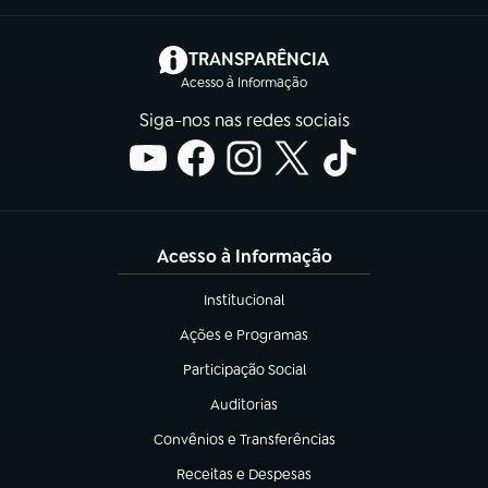
(abre em nova aba)
TRANSPARÊNCIA
Acesso à Informação
Siga-nos nas redes sociais
Acesso à Informação
Institucional
(abre em nova aba)
Ações e Programas
(abre em nova aba)
Participação Social
(abre em nova aba)
Auditorias
(abre em nova aba)
Convênios e Transferências
(abre em nova aba)
Receitas e Despesas
(abre em nova aba)