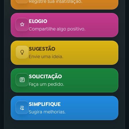
Registre sua insatisfação.
ELOGIO
Compartilhe algo positivo.
SUGESTÃO
Envie uma ideia.
SOLICITAÇÃO
Faça um pedido.
SIMPLIFIQUE
Sugira melhorias.