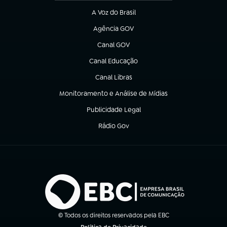
A Voz do Brasil
(abre em nova aba)
Agência GOV
(abre em nova aba)
Canal GOV
(abre em nova aba)
Canal Educação
(abre em nova aba)
Canal Libras
(abre em nova aba)
Monitoramento e Análise de Mídias
(abre em nova aba)
Publicidade Legal
(abre em nova aba)
Rádio Gov
(abre em nova aba)
© Todos os direitos reservados pela EBC