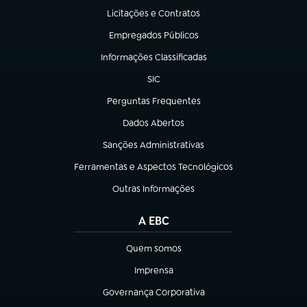
Licitações e Contratos
(abre em nova aba)
Empregados Públicos
(abre em nova aba)
Informações Classificadas
(abre em nova aba)
SIC
(abre em nova aba)
Perguntas Frequentes
(abre em nova aba)
Dados Abertos
(abre em nova aba)
Sanções Administrativas
(abre em nova aba)
Ferramentas e Aspectos Tecnológicos
(abre em nova aba)
Outras Informações
(abre em nova aba)
A EBC
Quem somos
(abre em nova aba)
Imprensa
(abre em nova aba)
Governança Corporativa
(abre em nova aba)