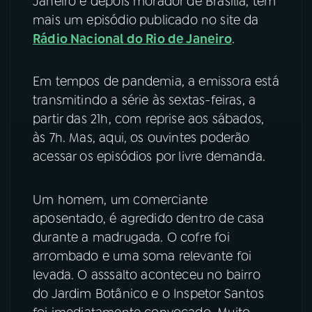
Janeiro e depois morador de Brasília, tem
mais um episódio
publicado no site da
YouTube
Facebook
Rádio Nacional do Rio de Janeiro
.
Instagram
X
Em tempos de pandemia, a emissora está
TikTok
transmitindo a série às sextas-feiras, a
partir das 21h, com reprise aos sábados,
às 7h. Mas, aqui, os ouvintes poderão
acessar os episódios por livre demanda.
Um homem, um comerciante
aposentado, é agredido dentro de casa
durante a madrugada. O cofre foi
arrombado e uma soma relevante foi
levada. O asssalto aconteceu no bairro
do Jardim Botânico e o Inspetor Santos