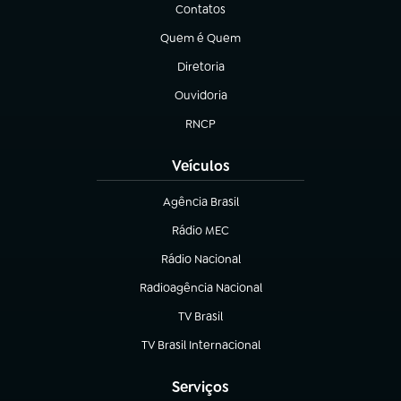
Contatos
(abre em nova aba)
Quem é Quem
(abre em nova aba)
Diretoria
(abre em nova aba)
Ouvidoria
(abre em nova aba)
RNCP
(abre em nova aba)
Veículos
Agência Brasil
(abre em nova aba)
Rádio MEC
(abre em nova aba)
Rádio Nacional
Radioagência Nacional
(abre em nova aba)
TV Brasil
(abre em nova aba)
TV Brasil Internacional
(abre em nova aba)
Serviços