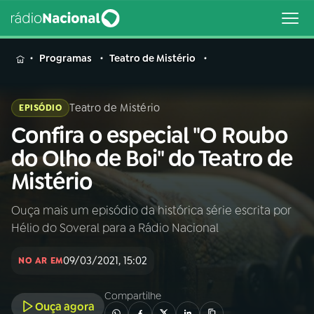
MENU
Programas
Teatro de Mistério
Teatro de Mistério
EPISÓDIO
Confira o especial "O Roubo
Buscar
na
do Olho de Boi" do Teatro de
Rádio
Buscar
Mistério
Nacional
Ouça mais um episódio da histórica série escrita por
AO VIVO
Hélio do Soveral para a Rádio Nacional
01
INÍCIO
09/03/2021, 15:02
NO AR EM
Compartilhe
02
A RÁDIO
Ouça agora