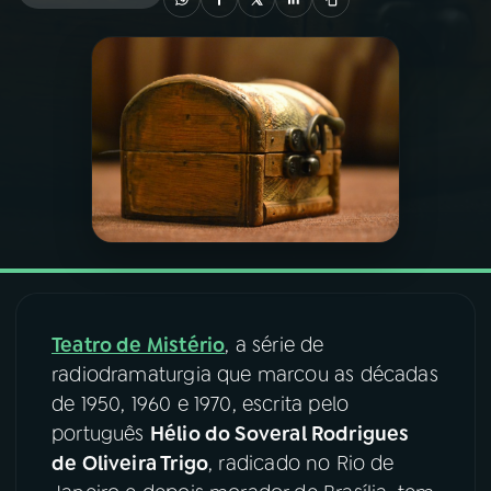
03
PROGRAMAÇÃO
04
PROGRAMAS
05
PODCASTS
06
VIDEOCASTS
Teatro de Mistério
, a série de
07
ÚLTIMAS
radiodramaturgia que marcou as décadas
de 1950, 1960 e 1970, escrita pelo
08
FESTIVAL DE MÚSICA
português
Hélio do Soveral Rodrigues
de Oliveira Trigo
, radicado no Rio de
ACOMPANHE A RÁDIO NACIONAL