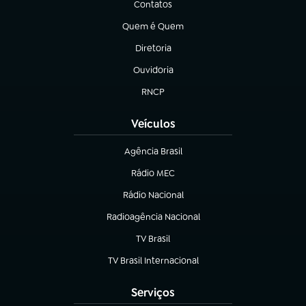
Contatos
(abre em nova aba)
Quem é Quem
(abre em nova aba)
Diretoria
(abre em nova aba)
Ouvidoria
(abre em nova aba)
RNCP
(abre em nova aba)
Veículos
Agência Brasil
(abre em nova aba)
Rádio MEC
(abre em nova aba)
Rádio Nacional
Radioagência Nacional
(abre em nova aba)
TV Brasil
(abre em nova aba)
TV Brasil Internacional
(abre em nova aba)
Serviços