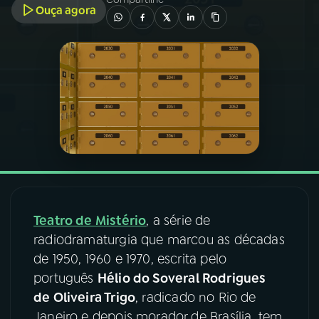
Ouça agora
03
PROGRAMAÇÃO
04
PROGRAMAS
05
PODCASTS
06
VIDEOCASTS
Teatro de Mistério
, a série de
07
ÚLTIMAS
radiodramaturgia que marcou as décadas
de 1950, 1960 e 1970, escrita pelo
08
FESTIVAL DE MÚSICA
português
Hélio do Soveral Rodrigues
de Oliveira Trigo
, radicado no Rio de
ACOMPANHE A RÁDIO NACIONAL
Janeiro e depois morador de Brasília, tem