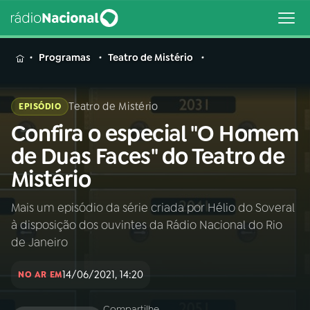
MENU
Programas
Teatro de Mistério
Teatro de Mistério
EPISÓDIO
Confira o especial "O Homem
Buscar
na
de Duas Faces" do Teatro de
Rádio
Buscar
Mistério
Nacional
Mais um episódio da série criada por Hélio do Soveral
AO VIVO
à disposição dos ouvintes da Rádio Nacional do Rio
de Janeiro
01
INÍCIO
14/06/2021, 14:20
NO AR EM
02
A RÁDIO
Compartilhe