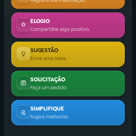
Registre sua insatisfação.
ELOGIO
Compartilhe algo positivo.
SUGESTÃO
Envie uma ideia.
SOLICITAÇÃO
Faça um pedido.
SIMPLIFIQUE
Sugira melhorias.