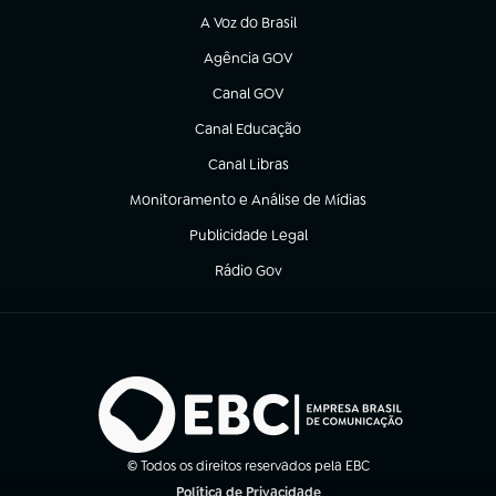
A Voz do Brasil
(abre em nova aba)
Agência GOV
(abre em nova aba)
Canal GOV
(abre em nova aba)
Canal Educação
(abre em nova aba)
Canal Libras
(abre em nova aba)
Monitoramento e Análise de Mídias
(abre em nova aba)
Publicidade Legal
(abre em nova aba)
Rádio Gov
(abre em nova aba)
© Todos os direitos reservados pela EBC
Política de Privacidade