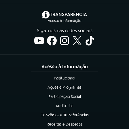
(abre em nova aba)
TRANSPARÊNCIA
Acesso à Informação
Siga-nos nas redes sociais
Acesso à Informação
Institucional
(abre em nova aba)
Ações e Programas
(abre em nova aba)
Participação Social
(abre em nova aba)
Auditorias
(abre em nova aba)
Convênios e Transferências
(abre em nova aba)
Receitas e Despesas
(abre em nova aba)