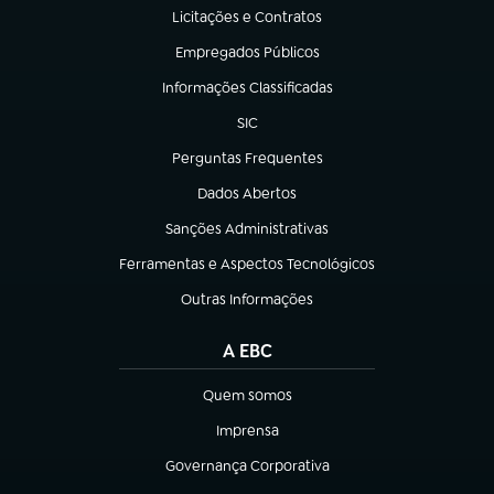
Licitações e Contratos
(abre em nova aba)
Empregados Públicos
(abre em nova aba)
Informações Classificadas
(abre em nova aba)
SIC
(abre em nova aba)
Perguntas Frequentes
(abre em nova aba)
Dados Abertos
(abre em nova aba)
Sanções Administrativas
(abre em nova aba)
Ferramentas e Aspectos Tecnológicos
(abre em nova aba)
Outras Informações
(abre em nova aba)
A EBC
Quem somos
(abre em nova aba)
Imprensa
(abre em nova aba)
Governança Corporativa
(abre em nova aba)