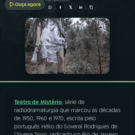
Ouça agora
03
PROGRAMAÇÃO
04
PROGRAMAS
05
PODCASTS
06
VIDEOCASTS
07
ÚLTIMAS
Teatro de Mistério
, série de
radiodramaturgia que marcou as décadas
08
FESTIVAL DE MÚSICA
de 1950, 1960 e 1970, escrita pelo
português Hélio do Soveral Rodrigues de
ACOMPANHE A RÁDIO NACIONAL
Oliveira Trigo, radicado no Rio de Janeiro