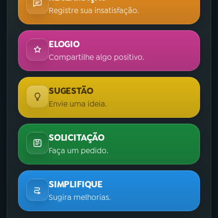
Registre sua insatisfação.
ELOGIO
Compartilhe algo positivo.
SUGESTÃO
Envie uma ideia.
SOLICITAÇÃO
Faça um pedido.
SIMPLIFIQUE
Sugira melhorias.