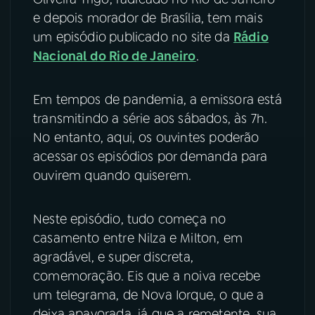
e depois morador de Brasília, tem mais
YouTube
Facebook
um episódio
publicado no site da
Rádio
Nacional do Rio de Janeiro
.
Instagram
X
TikTok
Em tempos de pandemia, a emissora está
transmitindo a série aos sábados, às 7h.
No entanto, aqui, os ouvintes poderão
acessar os episódios por demanda para
ouvirem quando quiserem.
Neste episódio, tudo começa no
casamento entre Nilza e Milton, em
agradável, e super discreta,
comemoração. Eis que a noiva recebe
um telegrama, de Nova Iorque, o que a
deixa apavorada, já que a remetente, sua