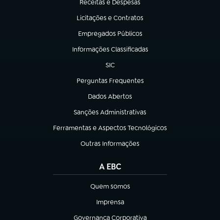
Receitas e Despesas
(abre em nova aba)
Licitações e Contratos
(abre em nova aba)
Empregados Públicos
(abre em nova aba)
Informações Classificadas
(abre em nova aba)
SIC
(abre em nova aba)
Perguntas Frequentes
(abre em nova aba)
Dados Abertos
(abre em nova aba)
Sanções Administrativas
(abre em nova aba)
Ferramentas e Aspectos Tecnológicos
(abre em nova aba)
Outras Informações
(abre em nova aba)
A EBC
Quem somos
(abre em nova aba)
Imprensa
(abre em nova aba)
Governança Corporativa