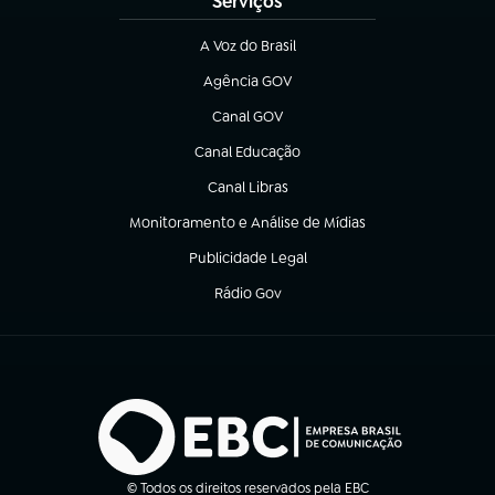
Serviços
A Voz do Brasil
(abre em nova aba)
Agência GOV
(abre em nova aba)
Canal GOV
(abre em nova aba)
Canal Educação
(abre em nova aba)
Canal Libras
(abre em nova aba)
Monitoramento e Análise de Mídias
(abre em nova aba)
Publicidade Legal
(abre em nova aba)
Rádio Gov
(abre em nova aba)
© Todos os direitos reservados pela EBC