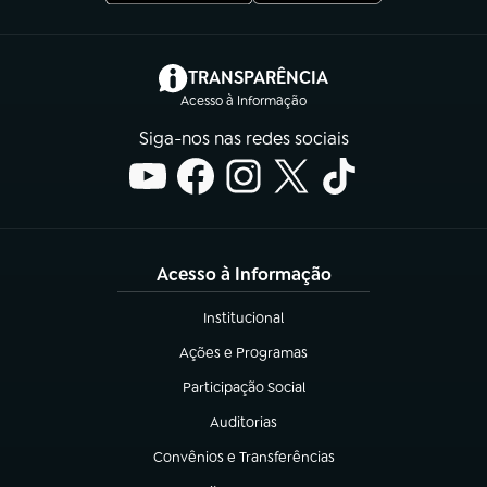
(abre em nova aba)
TRANSPARÊNCIA
Acesso à Informação
Siga-nos nas redes sociais
Acesso à Informação
Institucional
(abre em nova aba)
Ações e Programas
(abre em nova aba)
Participação Social
(abre em nova aba)
Auditorias
(abre em nova aba)
Convênios e Transferências
(abre em nova aba)