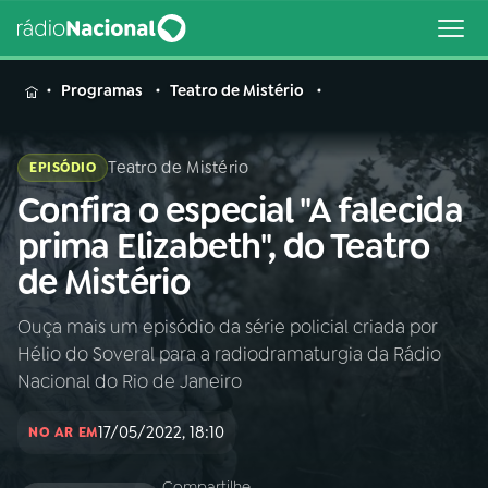
MENU
Programas
Teatro de Mistério
Teatro de Mistério
EPISÓDIO
Confira o especial "A falecida
Buscar
na
prima Elizabeth", do Teatro
Rádio
Buscar
de Mistério
Nacional
Ouça mais um episódio da série policial criada por
AO VIVO
Hélio do Soveral para a radiodramaturgia da Rádio
Nacional do Rio de Janeiro
01
INÍCIO
17/05/2022, 18:10
NO AR EM
02
A RÁDIO
Compartilhe