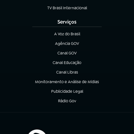
(abre em nova aba)
TV Brasil Internacional
(abre em nova aba)
Serviços
A Voz do Brasil
(abre em nova aba)
Agência GOV
(abre em nova aba)
Canal GOV
(abre em nova aba)
Canal Educação
(abre em nova aba)
Canal Libras
(abre em nova aba)
Monitoramento e Análise de Mídias
(abre em nova aba)
Publicidade Legal
(abre em nova aba)
Rádio Gov
(abre em nova aba)