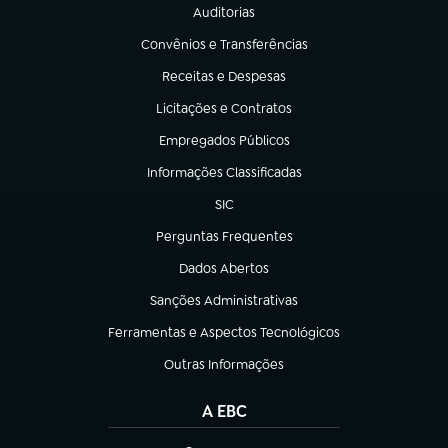
Auditorias
(abre em nova aba)
Convênios e Transferências
(abre em nova aba)
Receitas e Despesas
(abre em nova aba)
Licitações e Contratos
(abre em nova aba)
Empregados Públicos
(abre em nova aba)
Informações Classificadas
(abre em nova aba)
SIC
(abre em nova aba)
Perguntas Frequentes
(abre em nova aba)
Dados Abertos
(abre em nova aba)
Sanções Administrativas
(abre em nova aba)
Ferramentas e Aspectos Tecnológicos
(abre em nova aba)
Outras Informações
(abre em nova aba)
A EBC