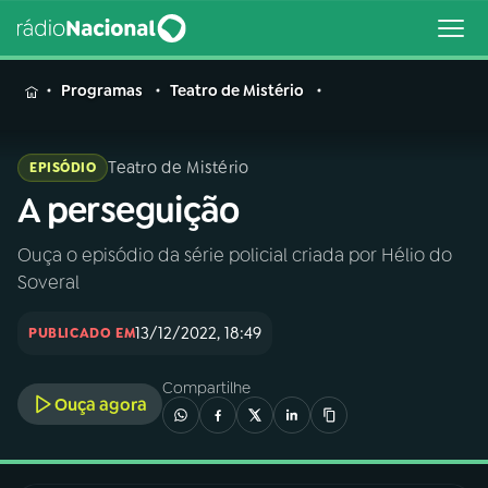
MENU
Programas
Teatro de Mistério
Teatro de Mistério
EPISÓDIO
A perseguição
Buscar
na
Rádio
Ouça o episódio da série policial criada por Hélio do
Buscar
Nacional
Soveral
AO VIVO
13/12/2022, 18:49
PUBLICADO EM
Compartilhe
01
INÍCIO
Ouça agora
02
A RÁDIO