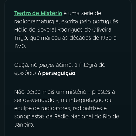
Teatro de Mistério
é uma série de
03
PROGRAMAÇÃO
radiodramaturgia, escrita pelo português
Hélio do Soveral Rodrigues de Oliveira
04
PROGRAMAS
Trigo, que marcou as décadas de 1950 a
1970.
05
PODCASTS
Ouça, no
player
acima, a íntegra do
episódio
A perseguição
.
06
VIDEOCASTS
Não perca mais um mistério - prestes a
07
ÚLTIMAS
ser desvendado -, na interpretação da
equipe de radioatores, radioatrizes e
08
FESTIVAL DE MÚSICA
sonoplastas da Rádio Nacional do Rio de
Janeiro.
ACOMPANHE A RÁDIO NACIONAL