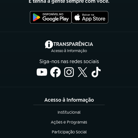
E tenha a gente sempre com você.
(abre em nova aba)
TRANSPARÊNCIA
Acesso à Informação
Siga-nos nas redes sociais
Acesso à Informação
Institucional
(abre em nova aba)
Ações e Programas
(abre em nova aba)
Participação Social
(abre em nova aba)