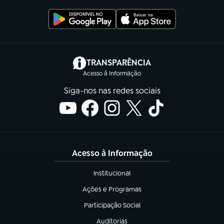
(abre em nova aba)
TRANSPARÊNCIA
Acesso à Informação
Siga-nos nas redes sociais
Acesso à Informação
Institucional
(abre em nova aba)
Ações e Programas
(abre em nova aba)
Participação Social
(abre em nova aba)
Auditorias