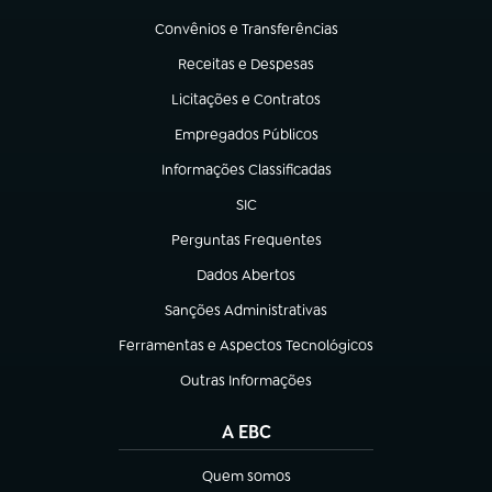
(abre em nova aba)
Convênios e Transferências
(abre em nova aba)
Receitas e Despesas
(abre em nova aba)
Licitações e Contratos
(abre em nova aba)
Empregados Públicos
(abre em nova aba)
Informações Classificadas
(abre em nova aba)
SIC
(abre em nova aba)
Perguntas Frequentes
(abre em nova aba)
Dados Abertos
(abre em nova aba)
Sanções Administrativas
(abre em nova aba)
Ferramentas e Aspectos Tecnológicos
(abre em nova aba)
Outras Informações
(abre em nova aba)
A EBC
Quem somos
(abre em nova aba)