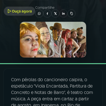
Compartilhe
Ouça agora
03
PROGRAMAÇÃO
04
PROGRAMAS
05
PODCASTS
06
VIDEOCASTS
07
ÚLTIMAS
Com pérolas do cancioneiro caipira, o
espetáculo "Viola Encantada, Partitura de
08
FESTIVAL DE MÚSICA
Concreto e Notas de Barro", é teatro com
música. A peça entra em cartaz a partir
de agosto, em Ipanema, no Rio de
ACOMPANHE A RÁDIO NACIONAL