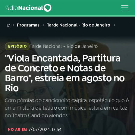
MENU
Programas
Tarde Nacional - Rio de Janeiro
Tarde Nacional - Rio de Janeiro
EPISÓDIO
"Viola Encantada, Partitura
Buscar
na
de Concreto e Notas de
Rádio
Buscar
Barro", estreia em agosto no
Nacional
Rio
AO VIVO
Com pérolas do cancioneiro caipira, espetáculo que é
uma mistura de teatro com música, estará em cartaz
01
INÍCIO
no Teatro Candido Mendes
17/07/2024, 17:54
02
A RÁDIO
NO AR EM