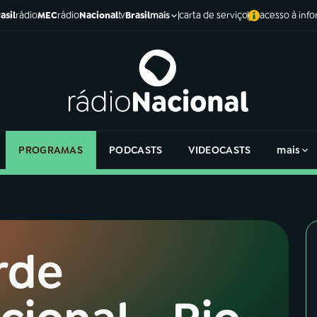
asil
rádio
MEC
rádio
Nacional
tv
Brasil
carta de serviço
acesso à inf
mais
PROGRAMAS
PODCASTS
VIDEOCASTS
mais
rde