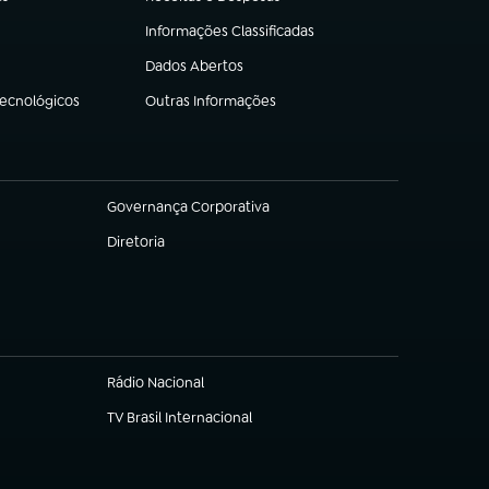
(abre em nova aba)
Informações Classificadas
(abre em nova aba)
Dados Abertos
(abre em nova aba)
Tecnológicos
Outras Informações
(abre em nova aba)
Governança Corporativa
(abre em nova aba)
Diretoria
(abre em nova aba)
Rádio Nacional
TV Brasil Internacional
(abre em nova aba)