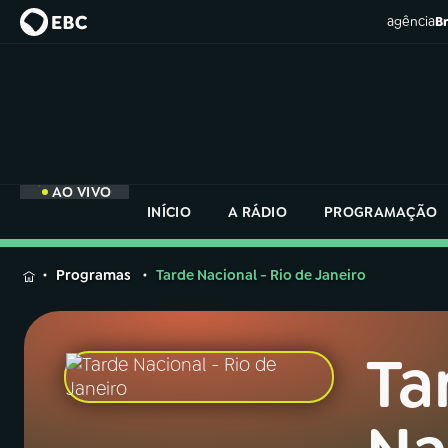
agência
Br
AO VIVO
INÍCIO
A RÁDIO
PROGRAMAÇÃO
MENU
Programas
Tarde Nacional - Rio de Janeiro
Buscar
na
Rádio
Ta
Buscar
Nacional
Buscar
na
Rádio
AO VIVO