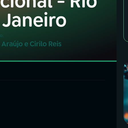
cional - Rio
 Janeiro
o:
 Araújo e Cirilo Reis