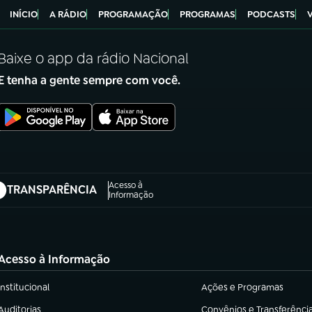
INÍCIO
A RÁDIO
PROGRAMAÇÃO
PROGRAMAS
PODCASTS
Baixe o app da rádio Nacional
E tenha a gente sempre com você.
Acesso à
TRANSPARÊNCIA
abre em nova aba)
Informação
Acesso à Informação
Institucional
Ações e Programas
(abre em nova aba)
(abre em nova aba)
Auditorias
Convênios e Transferênci