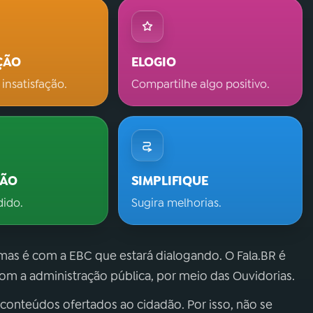
ÇÃO
ELOGIO
 insatisfação.
Compartilhe algo positivo.
ÇÃO
SIMPLIFIQUE
dido.
Sugira melhorias.
 mas é com a EBC que estará dialogando. O Fala.BR é
m a administração pública, por meio das Ouvidorias.
 conteúdos ofertados ao cidadão. Por isso, não se