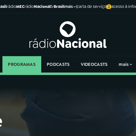
asil
rádio
MEC
rádio
Nacional
tv
Brasil
carta de serviço
acesso à inf
mais
PROGRAMAS
PODCASTS
VIDEOCASTS
mais
e