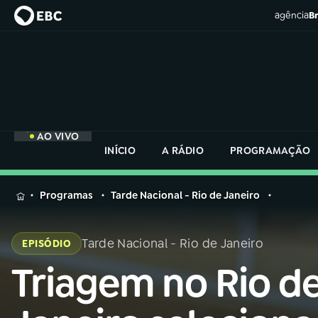
agência
Br
AO VIVO
INÍCIO
A RÁDIO
PROGRAMAÇÃO
MENU
Programas
Tarde Nacional - Rio de Janeiro
Buscar
na
Tarde Nacional - Rio de Janeiro
EPISÓDIO
Rádio
Buscar
Nacional
Triagem no Rio d
Buscar
na
Rádio
AO VIVO