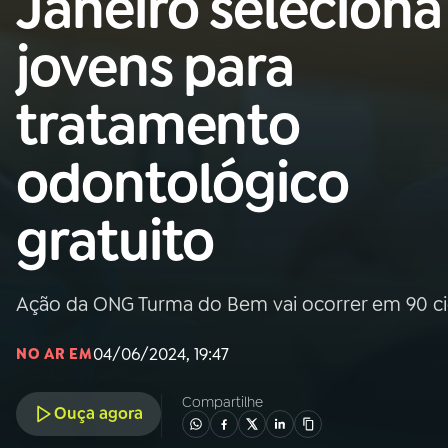
Janeiro seleciona
Nacional
jovens para
01
INÍCIO
tratamento
02
A RÁDIO
odontológico
03
PROGRAMAÇÃO
gratuito
04
PROGRAMAS
Ação da ONG Turma do Bem vai ocorrer em 90 ci
05
PODCASTS
04/06/2024, 19:47
NO AR EM
06
VIDEOCASTS
Compartilhe
Ouça agora