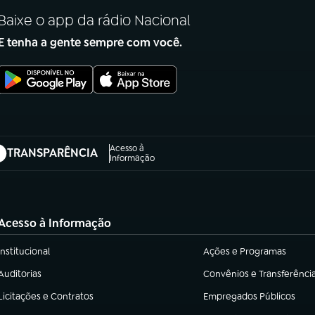
Baixe o app da rádio Nacional
E tenha a gente sempre com você.
Acesso à
TRANSPARÊNCIA
abre em nova aba)
Informação
Acesso à Informação
Institucional
Ações e Programas
(abre em nova aba)
(abre em nova aba)
Auditorias
Convênios e Transferênci
(abre em nova aba)
(abre em nova aba)
Licitações e Contratos
Empregados Públicos
(abre em nova aba)
(abre em nova aba)