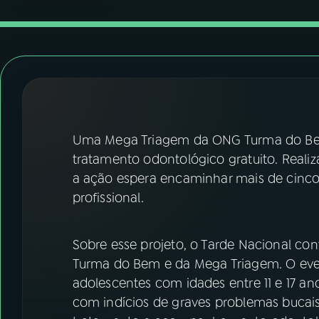
07
ÚLTIMAS
08
FESTIVAL DE MÚSICA
ACOMPANHE A RÁDIO NACIONAL
YouTube
Facebook
Uma Mega Triagem da ONG Turma do Bem 
tratamento odontológico gratuito. Reali
Instagram
X
a ação espera encaminhar mais de cinc
profissional.
TikTok
Sobre esse projeto, o Tarde Nacional co
Turma do Bem e da Mega Triagem. O even
adolescentes com idades entre 11 e 17 an
com indícios de graves problemas bucais