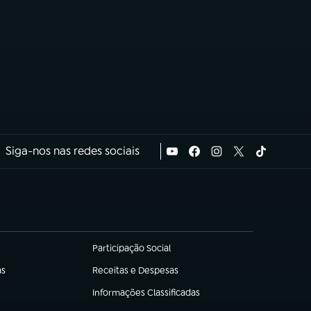
Siga-nos nas redes sociais
Participação Social
(abre em nova aba)
as
Receitas e Despesas
(abre em nova aba)
Informações Classificadas
(abre em nova aba)