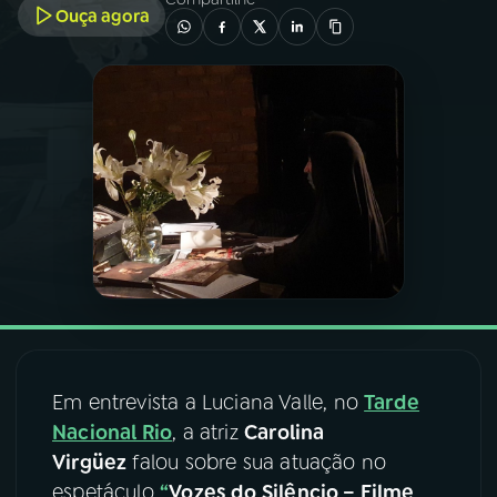
Ouça agora
03
PROGRAMAÇÃO
04
PROGRAMAS
05
PODCASTS
06
VIDEOCASTS
07
ÚLTIMAS
Em entrevista a Luciana Valle, no
Tarde
08
FESTIVAL DE MÚSICA
Nacional Rio
, a atriz
Carolina
Virgüez
falou sobre sua atuação no
espetáculo
“
Vozes do Silêncio – Filme
ACOMPANHE A RÁDIO NACIONAL