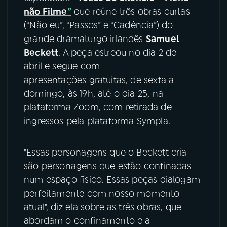
não Filme
”
que reúne três obras curtas
YouTube
Facebook
(“Não eu”, “Passos” e “Cadência”) do
grande dramaturgo irlandês
Samuel
Instagram
X
Beckett
. A peça estreou no dia 2 de
abril e segue com
TikTok
apresentações gratuitas, de sexta a
domingo, às 19h, até o dia 25, na
plataforma Zoom, com retirada de
ingressos pela plataforma Sympla.
"Essas personagens que o Beckett cria
são personagens que estão confinadas
num espaço físico. Essas peças dialogam
perfeitamente com nosso momento
atual", diz ela sobre as três obras, que
abordam o confinamento e a