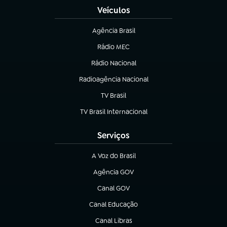
Veículos
Agência Brasil
(abre em nova aba)
Rádio MEC
(abre em nova aba)
Rádio Nacional
Radioagência Nacional
(abre em nova aba)
TV Brasil
(abre em nova aba)
TV Brasil Internacional
(abre em nova aba)
Serviços
A Voz do Brasil
(abre em nova aba)
Agência GOV
(abre em nova aba)
Canal GOV
(abre em nova aba)
Canal Educação
(abre em nova aba)
Canal Libras
(abre em nova aba)