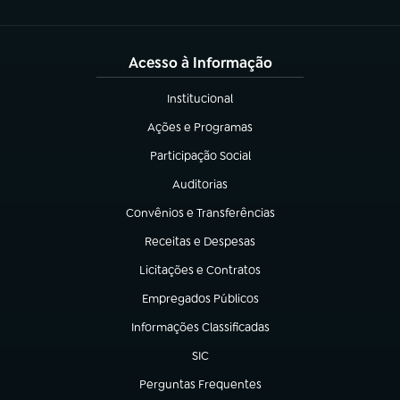
Acesso à Informação
Institucional
(abre em nova aba)
Ações e Programas
(abre em nova aba)
Participação Social
(abre em nova aba)
Auditorias
(abre em nova aba)
Convênios e Transferências
(abre em nova aba)
Receitas e Despesas
(abre em nova aba)
Licitações e Contratos
(abre em nova aba)
Empregados Públicos
(abre em nova aba)
Informações Classificadas
(abre em nova aba)
SIC
(abre em nova aba)
Perguntas Frequentes
(abre em nova aba)