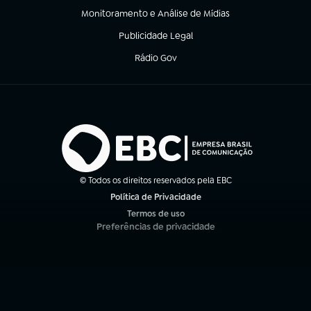
Monitoramento e Análise de Mídias
(abre em nova aba)
Publicidade Legal
(abre em nova aba)
Rádio Gov
(abre em nova aba)
© Todos os direitos reservados pela EBC
Política de Privacidade
(abre em nova aba)
Termos de uso
(abre em nova aba)
Preferências de privacidade