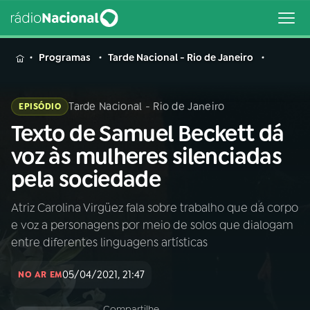
MENU
Programas
Tarde Nacional - Rio de Janeiro
Tarde Nacional - Rio de Janeiro
EPISÓDIO
Texto de Samuel Beckett dá
Buscar
na
voz às mulheres silenciadas
Rádio
Buscar
pela sociedade
Nacional
Atriz Carolina Virgüez fala sobre trabalho que dá corpo
AO VIVO
e voz a personagens por meio de solos que dialogam
entre diferentes linguagens artísticas
01
INÍCIO
05/04/2021, 21:47
NO AR EM
02
A RÁDIO
Compartilhe