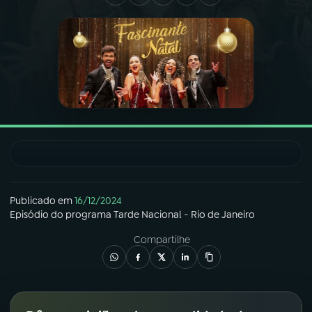
03
PROGRAMAÇÃO
04
PROGRAMAS
05
PODCASTS
06
VIDEOCASTS
Publicado em
16/12/2024
Episódio
do programa
Tarde Nacional - Rio de Janeiro
07
ÚLTIMAS
Compartilhe
08
FESTIVAL DE MÚSICA
ACOMPANHE A RÁDIO NACIONAL