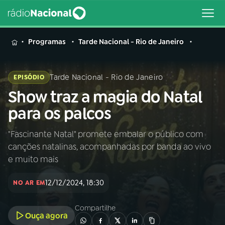
MENU
Programas
Tarde Nacional - Rio de Janeiro
Tarde Nacional - Rio de Janeiro
EPISÓDIO
Show traz a magia do Natal
Buscar
na
para os palcos
Rádio
Buscar
Nacional
"Fascinante Natal" promete embalar o público com
canções natalinas, acompanhadas por banda ao vivo
AO VIVO
e muito mais
12/12/2024, 18:30
01
INÍCIO
NO AR EM
Compartilhe
Ouça agora
02
A RÁDIO