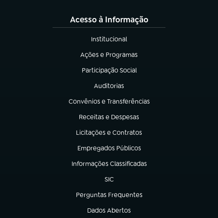
Acesso à Informação
Institucional
(abre em nova aba)
Ações e Programas
(abre em nova aba)
Participação Social
(abre em nova aba)
Auditorias
(abre em nova aba)
Convênios e Transferências
(abre em nova aba)
Receitas e Despesas
(abre em nova aba)
Licitações e Contratos
(abre em nova aba)
Empregados Públicos
(abre em nova aba)
Informações Classificadas
(abre em nova aba)
SIC
(abre em nova aba)
Perguntas Frequentes
(abre em nova aba)
Dados Abertos
(abre em nova aba)