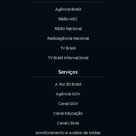
Agência Brasil
(abre em nova aba)
Rádio MEC
(abre em nova aba)
Rádio Nacional
Radioagência Nacional
(abre em nova aba)
TV Brasil
(abre em nova aba)
TV Brasil Internacional
(abre em nova aba)
Serviços
A Voz do Brasil
(abre em nova aba)
Agência GOV
(abre em nova aba)
Canal GOV
(abre em nova aba)
Canal Educação
(abre em nova aba)
Canal Libras
(abre em nova aba)
Monitoramento e Análise de Mídias
(abre em nova aba)