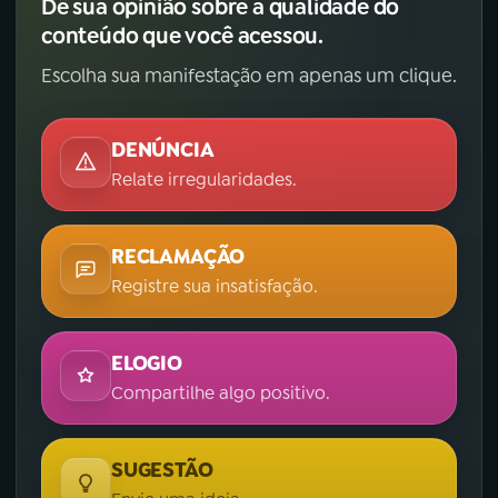
Dê sua opinião sobre a qualidade do
conteúdo que você acessou.
YouTube
Facebook
Escolha sua manifestação em apenas um clique.
Instagram
X
DENÚNCIA
TikTok
Relate irregularidades.
RECLAMAÇÃO
Registre sua insatisfação.
ELOGIO
Compartilhe algo positivo.
SUGESTÃO