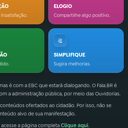
ÇÃO
ELOGIO
 insatisfação.
Compartilhe algo positivo.
ÇÃO
SIMPLIFIQUE
dido.
Sugira melhorias.
 mas é com a EBC que estará dialogando. O Fala.BR é
m a administração pública, por meio das Ouvidorias.
 conteúdos ofertados ao cidadão. Por isso, não se
onteúdo alvo de sua manifestação.
Clique aqui
, acesse a página completa
.