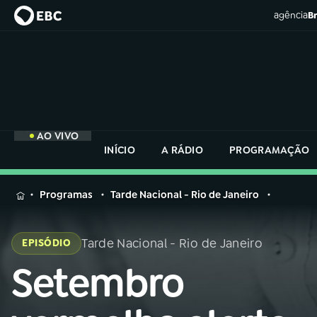
agência
Br
AO VIVO
INÍCIO
A RÁDIO
PROGRAMAÇÃO
MENU
Programas
Tarde Nacional - Rio de Janeiro
Buscar
na
Tarde Nacional - Rio de Janeiro
EPISÓDIO
Rádio
Buscar
Nacional
Setembro
Buscar
na
Rádio
AO VIVO