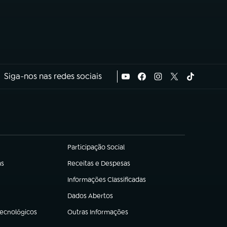
Siga-nos nas redes sociais
Participação Social
(abre em nova aba)
as
Receitas e Despesas
(abre em nova aba)
Informações Classificadas
(abre em nova aba)
Dados Abertos
(abre em nova aba)
Tecnológicos
Outras Informações
(abre em nova aba)