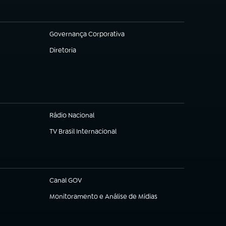
Governança Corporativa
(abre em nova aba)
Diretoria
(abre em nova aba)
Rádio Nacional
TV Brasil Internacional
(abre em nova aba)
Canal GOV
(abre em nova aba)
Monitoramento e Análise de Mídias
(abre em nova aba)