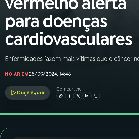
vermelho alerta
Nacional
para doenças
01
INÍCIO
cardiovasculares
02
A RÁDIO
Enfermidades fazem mais vítimas que o câncer 
03
PROGRAMAÇÃO
25/09/2024, 14:48
NO AR EM
04
PROGRAMAS
Compartilhe
Ouça agora
05
PODCASTS
06
VIDEOCASTS