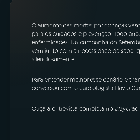
07
ÚLTIMAS
08
FESTIVAL DE MÚSICA
O aumento das mortes por doenças vas
para os cuidados e prevenção. Todo ano,
enfermidades. Na campanha do Setembr
ACOMPANHE A RÁDIO NACIONAL
vem junto com a necessidade de saber q
YouTube
Facebook
silenciosamente.
Instagram
X
Para entender melhor esse cenário e tira
TikTok
conversou com o cardiologista Flávio Cur
Ouça a entrevista completa no
player
ac