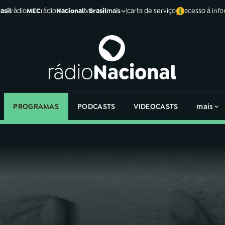
asil
rádio
MEC
rádio
Nacional
tv
Brasil
carta de serviço
acesso à inf
mais
PROGRAMAS
PODCASTS
VIDEOCASTS
mais