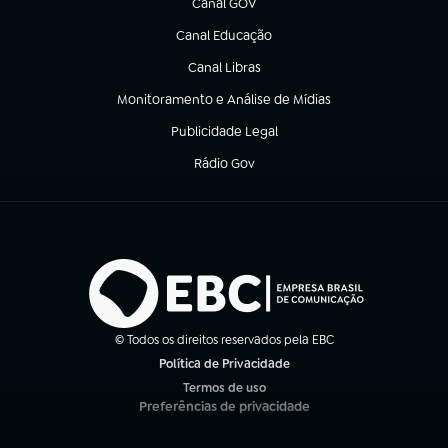
Canal GOV
(abre em nova aba)
Canal Educação
(abre em nova aba)
Canal Libras
(abre em nova aba)
Monitoramento e Análise de Mídias
(abre em nova aba)
Publicidade Legal
(abre em nova aba)
Rádio Gov
(abre em nova aba)
© Todos os direitos reservados pela EBC
Política de Privacidade
(abre em nova aba)
Termos de uso
(abre em nova aba)
Preferências de privacidade