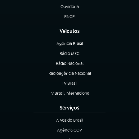
Ouvidoria
(abre em nova aba)
RNCP
(abre em nova aba)
Veículos
Agência Brasil
(abre em nova aba)
Rádio MEC
(abre em nova aba)
Rádio Nacional
Radioagência Nacional
(abre em nova aba)
TV Brasil
(abre em nova aba)
TV Brasil Internacional
(abre em nova aba)
Serviços
A Voz do Brasil
(abre em nova aba)
Agência GOV
(abre em nova aba)