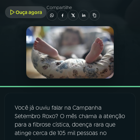
Compartilhe
Ouça agora
03
PROGRAMAÇÃO
04
PROGRAMAS
05
PODCASTS
06
VIDEOCASTS
07
ÚLTIMAS
Você já ouviu falar na Campanha
Setembro Roxo? O mês chama a atenção
08
FESTIVAL DE MÚSICA
para a fibrose cística, doença rara que
atinge cerca de 105 mil pessoas no
ACOMPANHE A RÁDIO NACIONAL