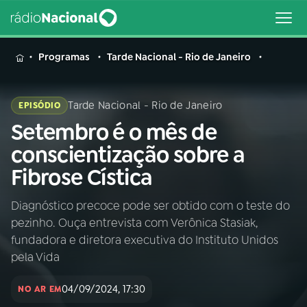
MENU
Programas
Tarde Nacional - Rio de Janeiro
Tarde Nacional - Rio de Janeiro
EPISÓDIO
Setembro é o mês de
Buscar
na
conscientização sobre a
Rádio
Buscar
Fibrose Cística
Nacional
Diagnóstico precoce pode ser obtido com o teste do
AO VIVO
pezinho. Ouça entrevista com Verônica Stasiak,
fundadora e diretora executiva do Instituto Unidos
01
INÍCIO
pela Vida
04/09/2024, 17:30
NO AR EM
02
A RÁDIO