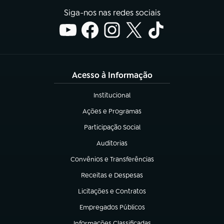
Siga-nos nas redes sociais
Acesso à Informação
Institucional
(abre em nova aba)
Ações e Programas
(abre em nova aba)
Participação Social
(abre em nova aba)
Auditorias
(abre em nova aba)
Convênios e Transferências
(abre em nova aba)
Receitas e Despesas
(abre em nova aba)
Licitações e Contratos
(abre em nova aba)
Empregados Públicos
(abre em nova aba)
Informações Classificadas