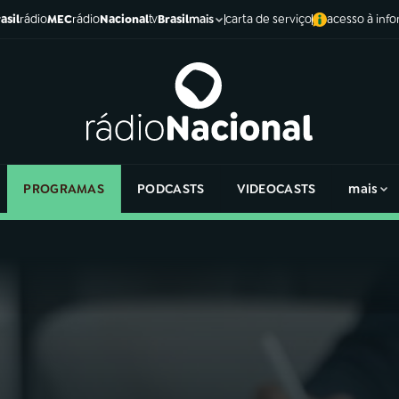
asil
rádio
MEC
rádio
Nacional
tv
Brasil
carta de serviço
acesso à inf
mais
PROGRAMAS
PODCASTS
VIDEOCASTS
mais