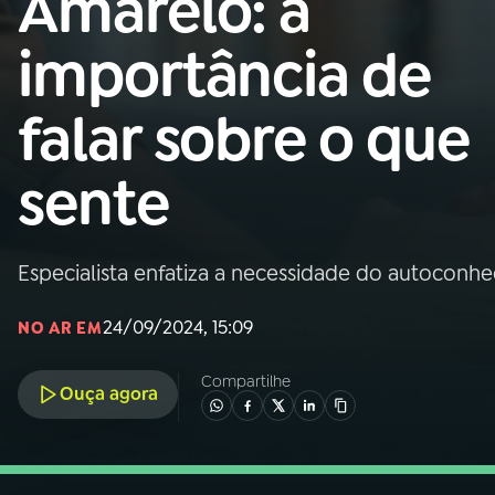
Amarelo: a
Nacional
importância de
01
INÍCIO
falar sobre o que
02
A RÁDIO
sente
03
PROGRAMAÇÃO
Especialista enfatiza a necessidade do autocon
04
PROGRAMAS
24/09/2024, 15:09
NO AR EM
05
PODCASTS
Compartilhe
Ouça agora
06
VIDEOCASTS