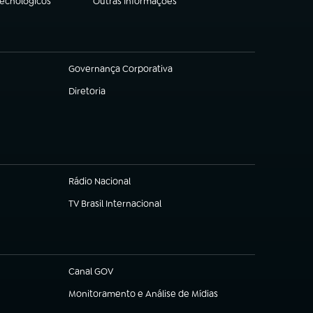
Tecnológicos
Outras Informações
(abre em nova aba)
Governança Corporativa
(abre em nova aba)
Diretoria
(abre em nova aba)
Rádio Nacional
TV Brasil Internacional
(abre em nova aba)
Canal GOV
(abre em nova aba)
Monitoramento e Análise de Mídias
(abre em nova aba)