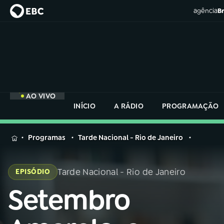
agência
Br
AO VIVO
INÍCIO
A RÁDIO
PROGRAMAÇÃO
MENU
Programas
Tarde Nacional - Rio de Janeiro
Buscar
na
Tarde Nacional - Rio de Janeiro
EPISÓDIO
Rádio
Buscar
Nacional
Setembro
Buscar
na
Rádio
AO VIVO