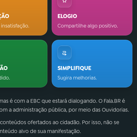
ÇÃO
ELOGIO
 insatisfação.
Compartilhe algo positivo.
ÇÃO
SIMPLIFIQUE
dido.
Sugira melhorias.
 mas é com a EBC que estará dialogando. O Fala.BR é
m a administração pública, por meio das Ouvidorias.
 conteúdos ofertados ao cidadão. Por isso, não se
onteúdo alvo de sua manifestação.