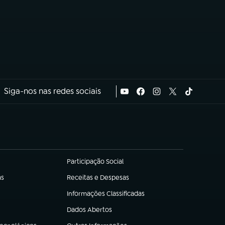
Siga-nos nas redes sociais
Participação Social
(abre em nova aba)
as
Receitas e Despesas
(abre em nova aba)
Informações Classificadas
(abre em nova aba)
Dados Abertos
(abre em nova aba)