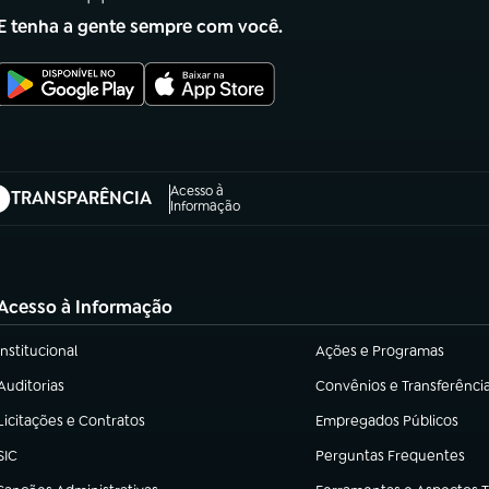
E tenha a gente sempre com você.
Acesso à
TRANSPARÊNCIA
abre em nova aba)
Informação
Acesso à Informação
Institucional
Ações e Programas
(abre em nova aba)
(abre em nova aba)
Auditorias
Convênios e Transferênci
(abre em nova aba)
(abre em nova aba)
Licitações e Contratos
Empregados Públicos
(abre em nova aba)
(abre em nova aba)
SIC
Perguntas Frequentes
(abre em nova aba)
(abre em nova aba)