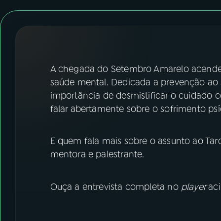
07
ÚLTIMAS
08
FESTIVAL DE MÚSICA
ACOMPANHE A RÁDIO NACIONAL
A chegada do Setembro Amarelo acende 
saúde mental. Dedicada a prevenção ao s
YouTube
Facebook
importância de desmistificar o cuidado
falar abertamente sobre o sofrimento psí
Instagram
X
TikTok
E quem fala mais sobre o assunto ao Tard
mentora e palestrante.
Ouça a entrevista completa no
player
ac