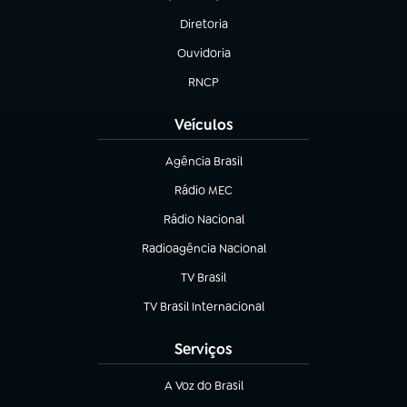
(abre em nova aba)
Diretoria
(abre em nova aba)
Ouvidoria
(abre em nova aba)
RNCP
(abre em nova aba)
Veículos
Agência Brasil
(abre em nova aba)
Rádio MEC
(abre em nova aba)
Rádio Nacional
Radioagência Nacional
(abre em nova aba)
TV Brasil
(abre em nova aba)
TV Brasil Internacional
(abre em nova aba)
Serviços
A Voz do Brasil
(abre em nova aba)