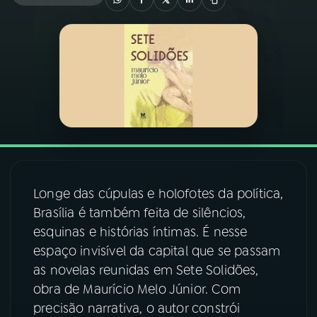
03
PROGRAMAÇÃO
04
PROGRAMAS
05
PODCASTS
06
VIDEOCASTS
Longe das cúpulas e holofotes da política,
Brasília é também feita de silêncios,
07
ÚLTIMAS
esquinas e histórias íntimas. É nesse
espaço invisível da capital que se passam
08
FESTIVAL DE MÚSICA
as novelas reunidas em Sete Solidões,
obra de Maurício Melo Júnior. Com
precisão narrativa, o autor constrói
ACOMPANHE A RÁDIO NACIONAL