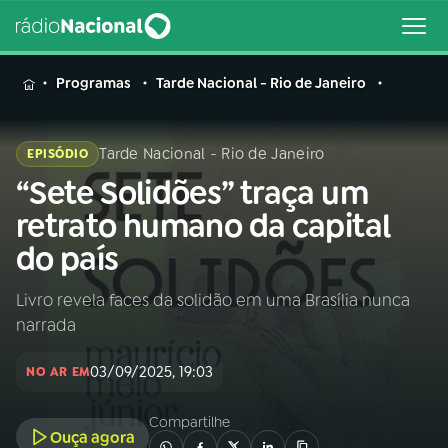
MENU
Programas
Tarde Nacional - Rio de Janeiro
Tarde Nacional - Rio de Janeiro
EPISÓDIO
“Sete Solidões” traça um
Buscar
na
retrato humano da capital
Rádio
Buscar
do país
Nacional
Livro revela faces da solidão em uma Brasília nunca
AO VIVO
narrada
01
INÍCIO
03/09/2025, 19:03
NO AR EM
Compartilhe
02
A RÁDIO
Ouça agora