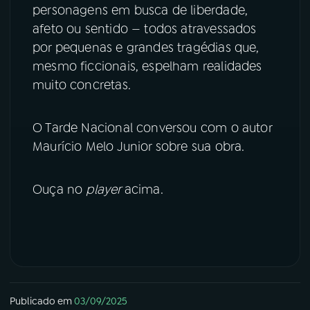
personagens em busca de liberdade,
YouTube
Facebook
afeto ou sentido — todos atravessados
por pequenas e grandes tragédias que,
Instagram
X
mesmo ficcionais, espelham realidades
muito concretas.
TikTok
O Tarde Nacional conversou com o autor
Maurício Melo Junior sobre sua obra.
Ouça no
player
acima.
Publicado em
03/09/2025