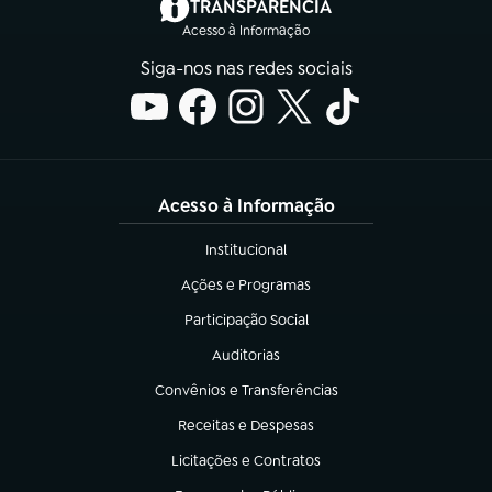
(abre em nova aba)
TRANSPARÊNCIA
Acesso à Informação
Siga-nos nas redes sociais
Acesso à Informação
Institucional
(abre em nova aba)
Ações e Programas
(abre em nova aba)
Participação Social
(abre em nova aba)
Auditorias
(abre em nova aba)
Convênios e Transferências
(abre em nova aba)
Receitas e Despesas
(abre em nova aba)
Licitações e Contratos
(abre em nova aba)