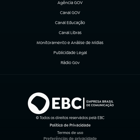
Agência GOV
(abre em nova aba)
Canal GOV
(abre em nova aba)
Canal Educação
(abre em nova aba)
Canal Libras
(abre em nova aba)
Monitoramento e Análise de Mídias
(abre em nova aba)
Publicidade Legal
(abre em nova aba)
Rádio Gov
(abre em nova aba)
© Todos os direitos reservados pela EBC
Política de Privacidade
(abre em nova aba)
Termos de uso
(abre em nova aba)
Preferências de privacidade