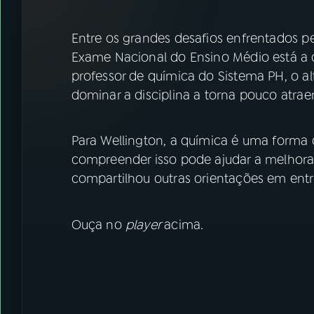
07
ÚLTIMAS
Entre os grandes desafios enfrentados p
08
FESTIVAL DE MÚSICA
Exame Nacional do Ensino Médio está a
professor de química do Sistema PH, o 
dominar a disciplina a torna pouco atrae
ACOMPANHE A RÁDIO NACIONAL
YouTube
Facebook
Para Wellington, a química é uma forma d
compreender isso pode ajudar a melhora
Instagram
X
compartilhou outras orientações em entr
TikTok
Ouça no
player
acima.