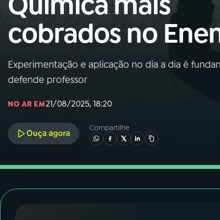
Química mais
Nacional
cobrados no Ene
01
INÍCIO
02
A RÁDIO
Experimentação e aplicação no dia a dia é fundam
defende professor
03
PROGRAMAÇÃO
21/08/2025, 18:20
NO AR EM
04
PROGRAMAS
Compartilhe
Ouça agora
05
PODCASTS
06
VIDEOCASTS