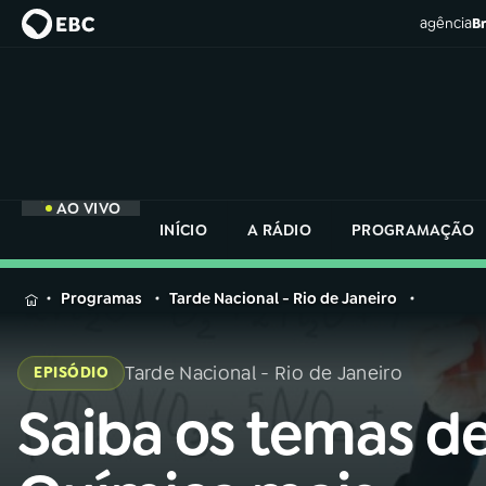
agência
Br
AO VIVO
INÍCIO
A RÁDIO
PROGRAMAÇÃO
MENU
Programas
Tarde Nacional - Rio de Janeiro
Buscar
na
Tarde Nacional - Rio de Janeiro
EPISÓDIO
Rádio
Buscar
Nacional
Saiba os temas d
Buscar
na
Rádio
AO VIVO