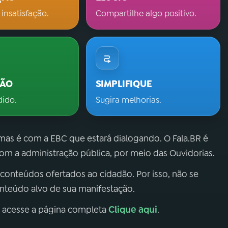
 insatisfação.
Compartilhe algo positivo.
ÇÃO
SIMPLIFIQUE
dido.
Sugira melhorias.
 mas é com a EBC que estará dialogando. O Fala.BR é
m a administração pública, por meio das Ouvidorias.
 conteúdos ofertados ao cidadão. Por isso, não se
onteúdo alvo de sua manifestação.
Clique aqui
, acesse a página completa
.