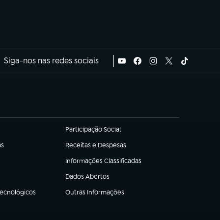
Siga-nos nas redes sociais
Participação Social
(abre em nova aba)
as
Receitas e Despesas
(abre em nova aba)
Informações Classificadas
(abre em nova aba)
Dados Abertos
(abre em nova aba)
Tecnológicos
Outras Informações
(abre em nova aba)