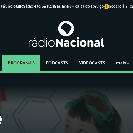
asil
rádio
MEC
rádio
Nacional
tv
Brasil
carta de serviço
acesso à inf
mais
PROGRAMAS
PODCASTS
VIDEOCASTS
mais
e