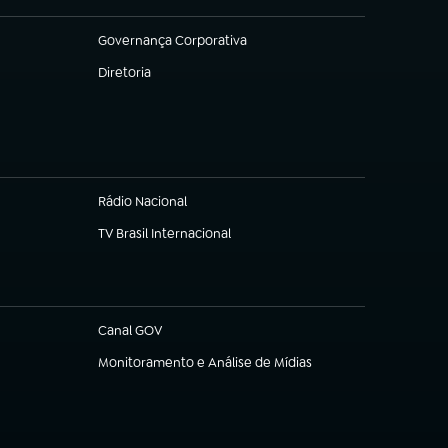
Governança Corporativa
(abre em nova aba)
Diretoria
(abre em nova aba)
Rádio Nacional
TV Brasil Internacional
(abre em nova aba)
Canal GOV
(abre em nova aba)
Monitoramento e Análise de Mídias
(abre em nova aba)