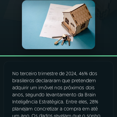
03
PROGRAMAÇÃO
04
PROGRAMAS
05
PODCASTS
06
VIDEOCASTS
No terceiro trimestre de 2024, 46% dos
brasileiros declararam que pretendem
07
ÚLTIMAS
adquirir um imóvel nos próximos dois
anos, segundo levantamento da Brain
08
FESTIVAL DE MÚSICA
Inteligência Estratégica. Entre eles, 28%
planejam concretizar a compra em até
um ano. Os dados revelam que o sonho
ACOMPANHE A RÁDIO NACIONAL