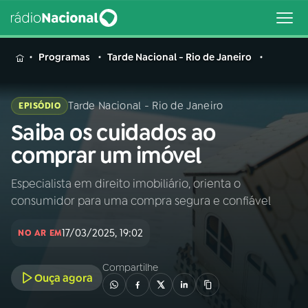
MENU
Programas
Tarde Nacional - Rio de Janeiro
Tarde Nacional - Rio de Janeiro
EPISÓDIO
Saiba os cuidados ao
Buscar
na
comprar um imóvel
Rádio
Buscar
Nacional
Especialista em direito imobiliário, orienta o
consumidor para uma compra segura e confiável
AO VIVO
17/03/2025, 19:02
NO AR EM
01
INÍCIO
Compartilhe
Ouça agora
02
A RÁDIO