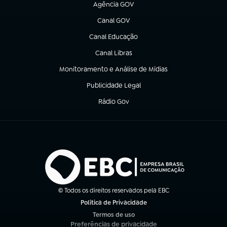
Agência GOV
(abre em nova aba)
Canal GOV
(abre em nova aba)
Canal Educação
(abre em nova aba)
Canal Libras
(abre em nova aba)
Monitoramento e Análise de Mídias
(abre em nova aba)
Publicidade Legal
(abre em nova aba)
Rádio Gov
(abre em nova aba)
© Todos os direitos reservados pela EBC
Política de Privacidade
(abre em nova aba)
Termos de uso
(abre em nova aba)
Preferências de privacidade