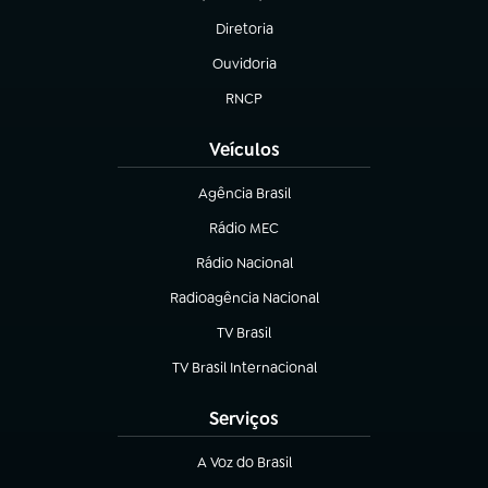
(abre em nova aba)
Diretoria
(abre em nova aba)
Ouvidoria
(abre em nova aba)
RNCP
(abre em nova aba)
Veículos
Agência Brasil
(abre em nova aba)
Rádio MEC
(abre em nova aba)
Rádio Nacional
Radioagência Nacional
(abre em nova aba)
TV Brasil
(abre em nova aba)
TV Brasil Internacional
(abre em nova aba)
Serviços
A Voz do Brasil
(abre em nova aba)