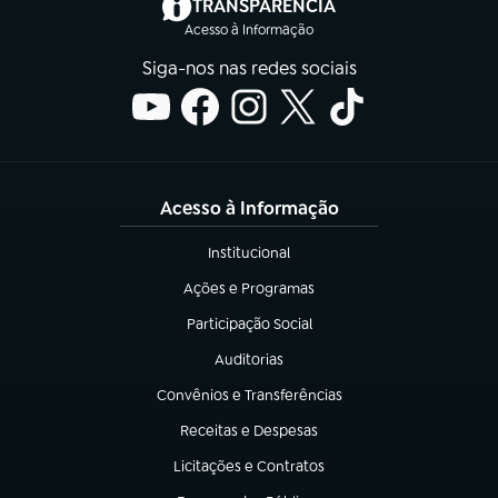
(abre em nova aba)
TRANSPARÊNCIA
Acesso à Informação
Siga-nos nas redes sociais
Acesso à Informação
Institucional
(abre em nova aba)
Ações e Programas
(abre em nova aba)
Participação Social
(abre em nova aba)
Auditorias
(abre em nova aba)
Convênios e Transferências
(abre em nova aba)
Receitas e Despesas
(abre em nova aba)
Licitações e Contratos
(abre em nova aba)