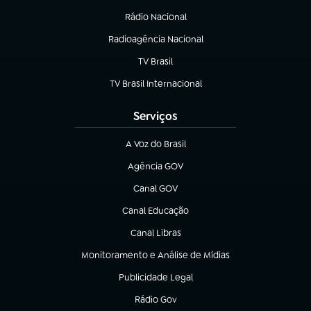
Rádio Nacional
Radioagência Nacional
(abre em nova aba)
TV Brasil
(abre em nova aba)
TV Brasil Internacional
(abre em nova aba)
Serviços
A Voz do Brasil
(abre em nova aba)
Agência GOV
(abre em nova aba)
Canal GOV
(abre em nova aba)
Canal Educação
(abre em nova aba)
Canal Libras
(abre em nova aba)
Monitoramento e Análise de Mídias
(abre em nova aba)
Publicidade Legal
(abre em nova aba)
Rádio Gov
(abre em nova aba)