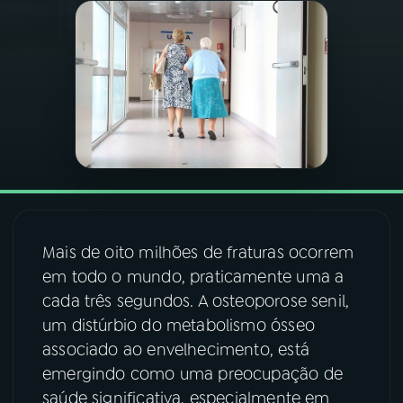
03
PROGRAMAÇÃO
04
PROGRAMAS
05
PODCASTS
06
VIDEOCASTS
Mais de oito milhões de fraturas ocorrem
em todo o mundo, praticamente uma a
07
ÚLTIMAS
cada três segundos. A osteoporose senil,
um distúrbio do metabolismo ósseo
08
FESTIVAL DE MÚSICA
associado ao envelhecimento, está
emergindo como uma preocupação de
saúde significativa, especialmente em
ACOMPANHE A RÁDIO NACIONAL