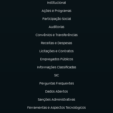
Institucional
(abre em nova aba)
Ações e Programas
(abre em nova aba)
Participação Social
(abre em nova aba)
Auditorias
(abre em nova aba)
Convênios e Transferências
(abre em nova aba)
Receitas e Despesas
(abre em nova aba)
Licitações e Contratos
(abre em nova aba)
Empregados Públicos
(abre em nova aba)
Informações Classificadas
(abre em nova aba)
SIC
(abre em nova aba)
Perguntas Frequentes
(abre em nova aba)
Dados Abertos
(abre em nova aba)
Sanções Administrativas
(abre em nova aba)
Ferramentas e Aspectos Tecnológicos
(abre em nova aba)