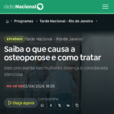
MENU
Programas
Tarde Nacional - Rio de Janeiro
Tarde Nacional - Rio de Janeiro
EPISÓDIO
Saiba o que causa a
Buscar
na
osteoporose e como tratar
Rádio
Buscar
Nacional
Mais prevalente nas mulheres, doença é considerada
silenciosa
AO VIVO
03/04/2024, 18:05
NO AR EM
01
INÍCIO
Compartilhe
Ouça agora
02
A RÁDIO